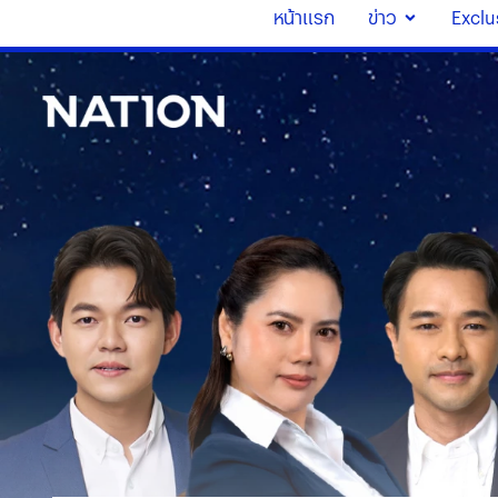
หน้าแรก
ข่าว
Exclu