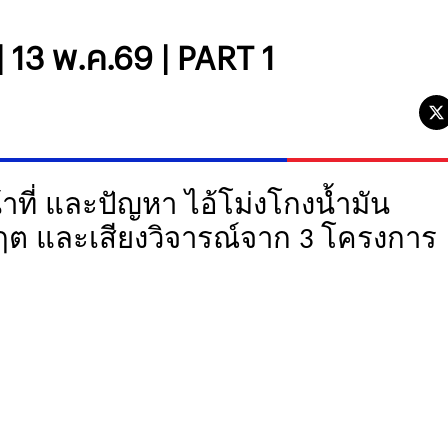
| 13 พ.ค.69 | PART 1
้าที่ และปัญหา ไอ้โม่งโกงน้ำมัน
กฤต และเสียงวิจารณ์จาก
โครงการ
3