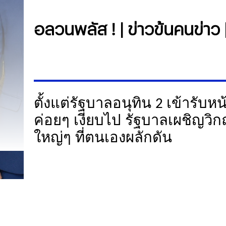
อลวนพลัส ! | ข่าวข้นคนข่าว 
ตั้งแต่รัฐบาลอนุทิน
เข้ารับหน
2
ค่อยๆ เงียบไป รัฐบาลเผชิญวิ
ใหญ่ๆ ที่ตนเองผลักดัน