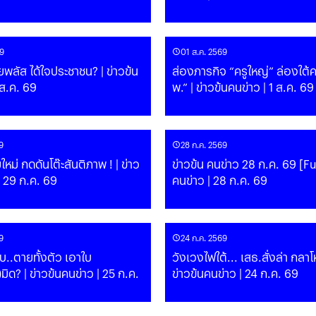
9
01 ส.ค. 2569
พลัส ได้ใจประชาชน? | ข่าวข้น
ส่องภารกิจ “ครูใหญ่” ล่องใต้ค
 ส.ค. 69
พ.” | ข่าวข้นคนข่าว | 1 ส.ค. 69
9
28 ก.ค. 2569
หม่ กดดันโต๊ะสันติภาพ ! | ข่าว
ข่าวข้น คนข่าว 28 ก.ค. 69 [Ful
| 29 ก.ค. 69
คนข่าว | 28 ก.ค. 69
9
24 ก.ค. 2569
..ตายทั้งตัว เอาใบ
วังเวงไฟใต้... เสธ.สั่งล่า กลาโห
ข่าว | 25 ก.ค.
ข่าวข้นคนข่าว | 24 ก.ค. 69