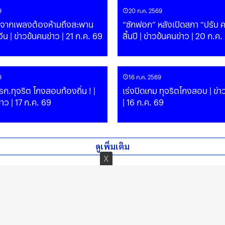
9
20 ก.ค. 2569
ี่“ จากเพลงต้องห้ามถึงสะพาน
“ซักฟอก” หลังเปิดสภา “ปรับ ค
จีน | ข่าวข้นคนข่าว | 21 ก.ค. 69
สิ้นปี | ข่าวข้นคนข่าว | 20 ก.ค
9
16 ก.ค. 2569
ก.ทุจริต โกงสอบท้องถิ่น ! |
เร่งปิดเกม ทุจริตโกงสอบ | ข่า
่าว | 17 ก.ค. 69
| 16 ก.ค. 69
ดูเพิ่มเติม