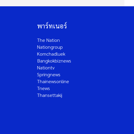
พาร์ทเนอร์
The Nation
Nationgroup
Komchadluek
Bangkokbiznews
Nationtv
Springnews
Thainewsonline
Tnews
Thansettakij