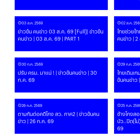
03 ส.ค. 2569
02 ส.ค. 256
ข่าวข้น คนข่าว 03 ส.ค. 69 [Full]| ข่าวข้น
ไทยช่วยไทย
คนข่าว | 03 ส.ค. 69 | PART 1
คนข่าว | 2
30 ก.ค. 2569
29 ก.ค. 256
ปรับ ครม. มาแน่ ! | ข่าวข้นคนข่าว | 30
ไทยเดินเกมใ
ก.ค. 69
ข้นคนข่าว 
26 ก.ค. 2569
25 ก.ค. 256
ตามกันต่อคดีโกง สว. ภาค2 | ข่าวข้นคน
ช้างโกงสอบ
ข่าว | 26 ก.ค. 69
บัว..ปิด(ไม่)มิด? | ข่าวข้นคน
69