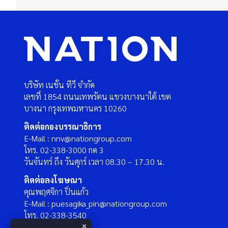
บริษัท เนชั่น ทีวี จำกัด
เลขที่ 1854 ถนนเทพรัตน แขวงบางนาใต้ เขต
บางนา กรุงเทพมหานคร 10260
ติดต่อกองบรรณาธิการ
E-Mail : nnv@nationgroup.com
โทร. 02-338-3000 กด 3
วันจันทร์ ถึง วันศุกร์ เวลา 08.30 – 17.30 น.
ติดต่อลงโฆษณา
คุณพฤศจิกา ปิ่นแก้ว
E-Mail : puesagika_pin@nationgroup.com
โทร. 02-338-3540
×