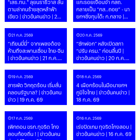
"เสธ.ทบ." ลุยนราธิวาส ลั่น
แกะรอยเงื่อนงำ กสถ.
ตามล่าคนร้ายสุดหล้าฟ้า
กลายเป็น “กส..ถอย” - นา
เขียว | ข่าวข้นคนข่าว | 23
ยกฯชิ่งทุบโต๊ะ ก.กลาง |
ก.ค. 69
ข่าวข้นคนข่าว | 22 ก.ค. 69
21 ก.ค. 2569
20 ก.ค. 2569
“เถียนมี่มี่“ จากเพลงต้อง
“ซักฟอก” หลังเปิดสภา
ห้ามถึงสะพานเชื่อม ไทย-จีน
“ปรับ ครม.” ก่อนสิ้นปี |
| ข่าวข้นคนข่าว | 21 ก.ค.
ข่าวข้นคนข่าว | 20 ก.ค.
69
69
19 ก.ค. 2569
18 ก.ค. 2569
สารพัด วิกฤตร้อน เริ่มสั่น
4 เผือกร้อนในมือนายกฯ
คลอนรัฐบาล? | ข่าวข้นคน
ภูมิใจไทย | ข่าวข้นคนข่าว |
ข่าว | 19 ก.ค. 69
18 ก.ค. 69
17 ก.ค. 2569
16 ก.ค. 2569
เพิกถอน ขรก.ทุจริต โกง
เร่งปิดเกม ทุจริตโกงสอบ |
สอบท้องถิ่น ! | ข่าวข้นคน
ข่าวข้นคนข่าว | 16 ก.ค. 69