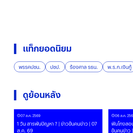
แท็กยอดนิยม
พรรคปชน.
ปชป.
ร้องศาล รธน.
พ.ร.ก.เงินกู้
ดูย้อนหลัง
07 ส.ค. 2569
06 ส.ค. 25
1 วัน สารพันปัญหา ? | ข่าวข้นคนข่าว | 07
ฟันโกงสอบ 
ส.ค. 69
ข้นคนข่าว 