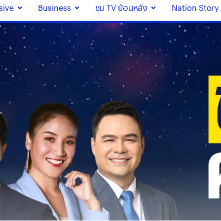
sive
Business
ชม TV ย้อนหลัง
Nation Story