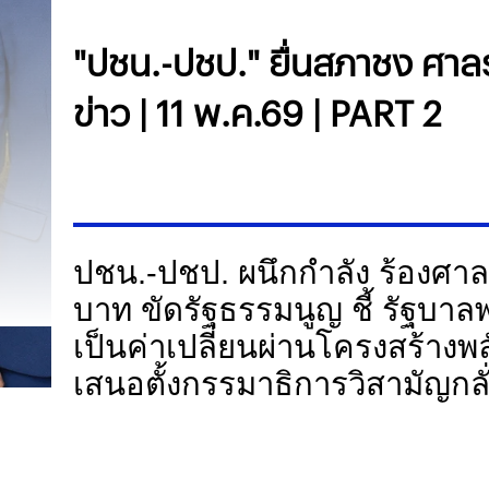
"ปชน.-ปชป." ยื่นสภาชง ศาลรธ
ข่าว | 11 พ.ค.69 | PART 2
ปชน.-ปชป. ผนึกกำลัง ร้องศาลรธ
บาท ขัดรัฐธรรมนูญ ชี้ รัฐบา
เป็นค่าเปลี่ยนผ่านโครงสร้างพลัง
เสนอตั้งกรรมาธิการวิสามัญกล