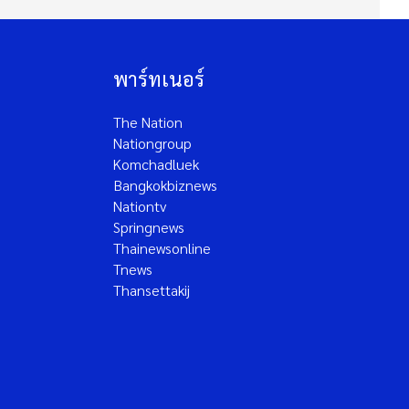
พาร์ทเนอร์
The Nation
Nationgroup
Komchadluek
Bangkokbiznews
Nationtv
Springnews
Thainewsonline
Tnews
Thansettakij