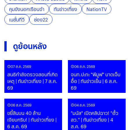
คุมขังนอกเรือนจำ
ทันข่าวเที่ยง
NationTV
เนชั่นทีวี
ช่อง22
ดูย้อนหลัง
07 ส.ค. 2569
06 ส.ค. 2569
สนธิกำลังตรวจสอบที่เกิด
จนท.ปะทะ "พีมูฟ" บาดเจ็บ
เหตุ | ทันข่าวเที่ยง | 7 ส.ค.
อื้อ | ทันข่าวเย็น | 6 ส.ค.
69
69
06 ส.ค. 2569
04 ส.ค. 2569
ขยี้สินบน 40 ล้าน
"มนัส" เปิดคลิปฉาว! "ฮั้ว
เงียบกริบ! | ทันข่าวเที่ยง |
สว." | ทันข่าวเที่ยง | 4
6 ส.ค. 69
ส.ค. 69