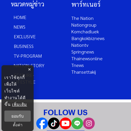
หมวดหมู่ข่าว
พาร์ทเนอร์
HOME
The Nation
Nationgroup
NEWS
Komchadluek
EXCLUSIVE
Bangkokbiznews
Nationtv
BUSINESS
Springnews
TV-PROGRAM
Thainewsonline
Tnews
NATION-STORY
×
Thansettakij
FEATURE-
เราใช้คุกกี้
LIFESTYLE
เพื่อให้
เว็บไซต์
ทำงานได้ดี
ขึ้น
เพิ่มเติม
FOLLOW US
ยอมรับ
ตั้งค่า