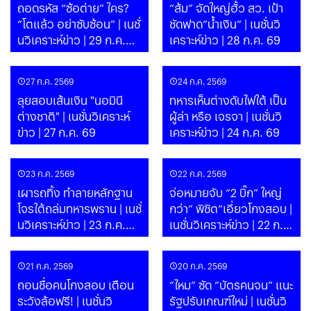
ถอดรหัส “ซ้อต่าย” ใคร?
“ส้ม” จัดใหญ่ฮั้ว สว. เป้า
“โตแล้ว อย่าซับซ้อน” | เนชั่
ชัดฟาด”น้ำเงิน” | เนชั่นวิ
นวิเคราะห์ข่าว | 29 ก.ค.
เคราะห์ข่าว | 28 ก.ค. 69
69
27 ก.ค. 2569
24 ก.ค. 2569
ลุยสอบเส้นเงิน "นอมินี
ทหารเห็นต่างดับไฟใต้ เป็น
ต่างชาติ" | เนชั่นวิเคราะห์
ผู้ล่า หรือ เจรจา | เนชั่นวิ
ข่าว | 27 ก.ค. 69
เคราะห์ข่าว | 24 ก.ค. 69
23 ก.ค. 2569
22 ก.ค. 2569
เผารถทิ้ง ทำลายหลักฐาน
จ่อหมายจับ “2 บิ๊ก” ใหญ่
โจรใต้ถล่มทหารพราน | เนชั่
กว่า” พิชิต”เอี่ยวโกงสอบ |
นวิเคราะห์ข่าว | 23 ก.ค.
เนชั่นวิเคราะห์ข่าว | 22 ก.ค.
69
69
21 ก.ค. 2569
20 ก.ค. 2569
ถอนชื่อคนโกงสอบ เตือน
“ไหม” ซัด “บัตรคนจน” แนะ
ระวังล้อฟรี! | เนชั่นวิ
รัฐปรับเกณฑ์ใหม่ | เนชั่นวิ