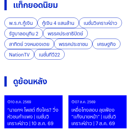
แท็กยอดนิยม
พ.ร.ก.กู้เงิน
กู้เงิน 4 แสนล้าน
เนชั่นวิเคราะห์ข่าว
รัฐบาลอนุทิน 2
พรรคประชาธิปัตย์
สาทิตย์ วงหนองเตย
พรรคประชาชน
เศรษฐกิจ
NationTV
เนชั่นทีวี22
ดูย้อนหลัง
10 ส.ค. 2569
07 ส.ค. 2569
“นายกฯ โพสต์ ถึงใคร? วิ่ง
เหยื่อโกงสอบ ลุยฟ้อง
หัวชนกำแพง | เนชั่นวิ
“แก๊งนายหน้า” | เนชั่นวิ
เคราะห์ข่าว | 10 ส.ค. 69
เคราะห์ข่าว | 7 ส.ค. 69