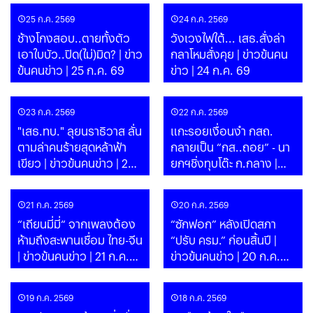
25 ก.ค. 2569
24 ก.ค. 2569
ช้างโกงสอบ..ตายทั้งตัว
วังเวงไฟใต้... เสธ.สั่งล่า
เอาใบบัว..ปิด(ไม่)มิด? | ข่าว
กลาโหมสั่งคุย | ข่าวข้นคน
ข้นคนข่าว | 25 ก.ค. 69
ข่าว | 24 ก.ค. 69
23 ก.ค. 2569
22 ก.ค. 2569
"เสธ.ทบ." ลุยนราธิวาส ลั่น
แกะรอยเงื่อนงำ กสถ.
ตามล่าคนร้ายสุดหล้าฟ้า
กลายเป็น “กส..ถอย” - นา
เขียว | ข่าวข้นคนข่าว | 23
ยกฯชิ่งทุบโต๊ะ ก.กลาง |
ก.ค. 69
ข่าวข้นคนข่าว | 22 ก.ค. 69
21 ก.ค. 2569
20 ก.ค. 2569
“เถียนมี่มี่“ จากเพลงต้อง
“ซักฟอก” หลังเปิดสภา
ห้ามถึงสะพานเชื่อม ไทย-จีน
“ปรับ ครม.” ก่อนสิ้นปี |
| ข่าวข้นคนข่าว | 21 ก.ค.
ข่าวข้นคนข่าว | 20 ก.ค.
69
69
19 ก.ค. 2569
18 ก.ค. 2569