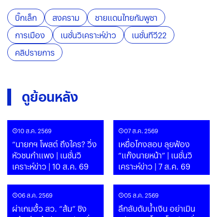
บิ๊กเล็ก
สงคราม
ชายแดนไทยกัมพูชา
การเมือง
เนชั่นวิเคราะห์ข่าว
เนชั่นทีวี22
คลิปรายการ
ดูย้อนหลัง
10 ส.ค. 2569
07 ส.ค. 2569
“นายกฯ โพสต์ ถึงใคร? วิ่ง
เหยื่อโกงสอบ ลุยฟ้อง
หัวชนกำแพง | เนชั่นวิ
“แก๊งนายหน้า” | เนชั่นวิ
เคราะห์ข่าว | 10 ส.ค. 69
เคราะห์ข่าว | 7 ส.ค. 69
06 ส.ค. 2569
05 ส.ค. 2569
ผ่าเกมฮั้ว สว. “ส้ม” ชิง
ลึกลับดับน้ำเงิน อย่าเมิน