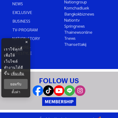
Nationgroup
NEWS
Komchadluek
EXCLUSIVE
Bangkokbiznews
Nationtv
BUSINESS
Springnews
TV-PROGRAM
Thainewsonline
Tnews
NATION-STORY
×
Thansettakij
FEATURE-
เราใช้คุกกี้
LIFESTYLE
เพื่อให้
เว็บไซต์
ทำงานได้ดี
ขึ้น
เพิ่มเติม
FOLLOW US
ยอมรับ
ตั้งค่า
MEMBERSHIP