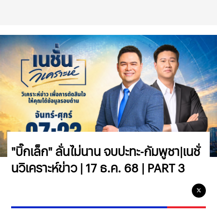
"บิ๊กเล็ก" ลั่นไม่นาน จบปะทะ-กัมพูชา|เนชั่
นวิเคราะห์ข่าว | 17 ธ.ค. 68 | PART 3