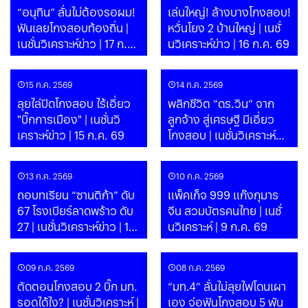
“อนุทิน” ลั่นไม่ต้องรอผม!
เล่นใหญ่! ล้างบางโกงสอบ!
ฟันเลยโกงสอบท้องถิ่น |
หวั่นโยง 2 บ้านใหญ่ | เนชั่
เนชั่นวิเคราะห์ข่าว | 17 ก.ค.
นวิเคราะห์ข่าว | 16 ก.ค. 69
69
15 ก.ค. 2569
14 ก.ค. 2569
ลุยไล่ปิดโกงสอบ ไร้เอี่ยว
พลิกชีวิต “ดร.วิน” จาก
"บิ๊กการเมือง" | เนชั่นวิ
ลูกจ้าง สู่เศรษฐี มีเอี่ยว
เคราะห์ข่าว | 15 ก.ค. 69
โกงสอบ | เนชั่นวิเคราะห์
ข่าว | 14 ก.ค. 69
13 ก.ค. 2569
10 ก.ค. 2569
ถอบทเรียน “ซานติก้า” ดับ
แพ็คเก็จ 999 แก๊งกุมาร
67 โรงเบียร์ลาดพร้าว ดับ
จีน สวมบัตรคนไทย | เนชั่
27 | เนชั่นวิเคราะห์ข่าว | 13
นวิเคราะห์ | 9 ก.ค. 69
ก.ค. 69
09 ก.ค. 2569
08 ก.ค. 2569
ตัดตอนโกงสอบ 2 บิ๊ก มท.
“มท.4” ลั่นไม่ลุยไฟโดนเผา
รอดได้ไง? | เนชั่นวิเคราะห์ |
เอง จ่อฟันโกงสอบ 5 พัน