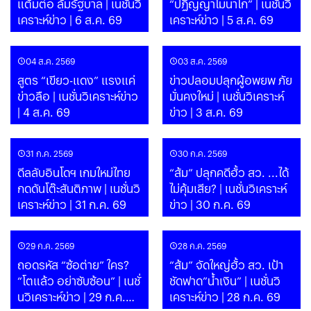
แต้มต่อ ล้มรัฐบาล | เนชั่นวิ
“ปฏิญญาโมนาโก” | เนชั่นวิ
เคราะห์ข่าว | 6 ส.ค. 69
เคราะห์ข่าว | 5 ส.ค. 69
04 ส.ค. 2569
03 ส.ค. 2569
สูตร “เขียว-แดง” แรงแค่
ข่าวปลอมปลุกผู้อพยพ ภัย
ข่าวลือ | เนชั่นวิเคราะห์ข่าว
มั่นคงใหม่ | เนชั่นวิเคราะห์
| 4 ส.ค. 69
ข่าว | 3 ส.ค. 69
31 ก.ค. 2569
30 ก.ค. 2569
ดีลลับอินโดฯ เกมใหม่ไทย
“ส้ม” ปลุกคดีฮั้ว สว. ...ได้
กดดันโต๊ะสันติภาพ | เนชั่นวิ
ไม่คุ้มเสีย? | เนชั่นวิเคราะห์
เคราะห์ข่าว | 31 ก.ค. 69
ข่าว | 30 ก.ค. 69
29 ก.ค. 2569
28 ก.ค. 2569
ถอดรหัส “ซ้อต่าย” ใคร?
“ส้ม” จัดใหญ่ฮั้ว สว. เป้า
“โตแล้ว อย่าซับซ้อน” | เนชั่
ชัดฟาด”น้ำเงิน” | เนชั่นวิ
นวิเคราะห์ข่าว | 29 ก.ค.
เคราะห์ข่าว | 28 ก.ค. 69