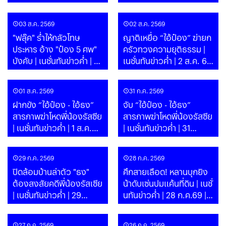
69 | PART
03 ส.ค. 2569
02 ส.ค. 2569
"ฟลุ๊ค" ร่ำไห้กลัวโทษ
ญาติเหยื่อ “ไอ้ป๋อง” ฆ่ายก
ประหาร อ้าง "ป๋อง 5 ศพ"
ครัวทวงความยุติธรรม |
บังคับ | เนชั่นทันข่าวค่ำ | 3
เนชั่นทันข่าวค่ำ | 2 ส.ค. 69
ส.ค. 69
| PART
01 ส.ค. 2569
31 ก.ค. 2569
ฝากขัง “ไอ้ป๋อง - ไอ้ธง”
จับ “ไอ้ป๋อง - ไอ้ธง”
สารภาพฆ่าโหดพี่น้องรัสซีย
สารภาพฆ่าโหดพี่น้องรัสซีย
| เนชั่นทันข่าวค่ำ | 1 ส.ค.
| เนชั่นทันข่าวค่ำ | 31
69 | PART
ก.ค.69 | PART
29 ก.ค. 2569
28 ก.ค. 2569
ปิดล้อมบ้านล่าตัว "ธง"
ศึกสายเลือด! หลานบุกยิง
ต้องสงสัยคดีพี่น้องรัสเซีย
น้าดับเซ่นปมแค้นที่ดิน | เนชั่
| เนชั่นทันข่าวค่ำ | 29
นทันข่าวค่ำ | 28 ก.ค.69 |
ก.ค.69 | PART
PART
27 ก.ค. 2569
26 ก.ค. 2569