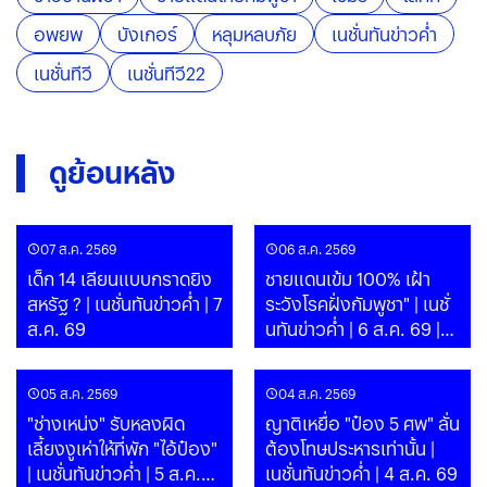
อพยพ
บังเกอร์
หลุมหลบภัย
เนชั่นทันข่าวค่ำ
เนชั่นทีวี
เนชั่นทีวี22
ดูย้อนหลัง
07 ส.ค. 2569
06 ส.ค. 2569
เด็ก 14 เลียนแบบกราดยิง
ชายแดนเข้ม 100% เฝ้า
สหรัฐ ? | เนชั่นทันข่าวค่ำ | 7
ระวังโรคฝั่งกัมพูชา" | เนชั่
ส.ค. 69
นทันข่าวค่ำ | 6 ส.ค. 69 |
PART
05 ส.ค. 2569
04 ส.ค. 2569
"ช่างเหน่ง" รับหลงผิด
ญาติเหยื่อ "ป๋อง 5 ศพ" ลั่น
เลี้ยงงูเห่าให้ที่พัก "ไอ้ป๋อง"
ต้องโทษประหารเท่านั้น |
| เนชั่นทันข่าวค่ำ | 5 ส.ค.
เนชั่นทันข่าวค่ำ | 4 ส.ค. 69