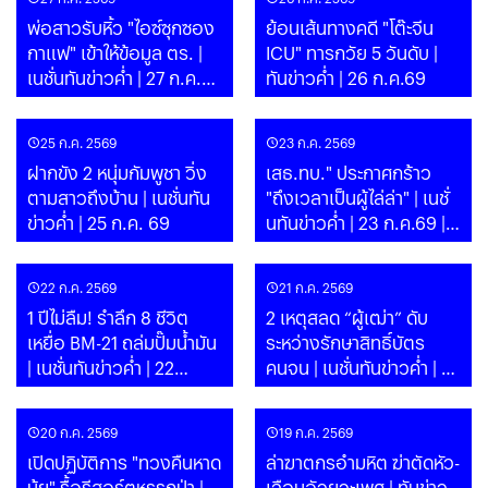
พ่อสาวรับหิ้ว "ไอซ์ซุกซอง
ย้อนเส้นทางคดี "โต๊ะจีน
กาแฟ" เข้าให้ข้อมูล ตร. |
ICU" ทารกวัย 5 วันดับ |
เนชั่นทันข่าวค่ำ | 27 ก.ค.69
ทันข่าวค่ำ | 26 ก.ค.69
| PART
25 ก.ค. 2569
23 ก.ค. 2569
ฝากขัง 2 หนุ่มกัมพูชา วิ่ง
เสธ.ทบ." ประกาศกร้าว
ตามสาวถึงบ้าน | เนชั่นทัน
"ถึงเวลาเป็นผู้ไล่ล่า" | เนชั่
ข่าวค่ำ | 25 ก.ค. 69
นทันข่าวค่ำ | 23 ก.ค.69 |
PART
22 ก.ค. 2569
21 ก.ค. 2569
1 ปีไม่ลืม! รำลึก 8 ชีวิต
2 เหตุสลด “ผู้เฒ่า” ดับ
เหยื่อ BM-21 ถล่มปั๊มน้ำมัน
ระหว่างรักษาสิทธิ์บัตร
| เนชั่นทันข่าวค่ำ | 22
คนจน | เนชั่นทันข่าวค่ำ | 21
ก.ค.69 | PART
ก.ค.69 | PART
20 ก.ค. 2569
19 ก.ค. 2569
เปิดปฏิบัติการ "ทวงคืนหาด
ล่าฆาตกรอำมหิต ฆ่าตัดหัว-
นุ้ย" รื้อรีสอร์ตหรูรุกป่า |
เฉือนอัวยวะเพศ | ทันข่าว