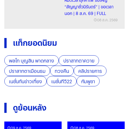
หมดเวลาซุกค่าไฟ รื้อใหญ่
“สัญญาชั่วนิรันดร์” | ขอเวลา
นอก | 8 ส.ค. 69 | FULL
08 ส.ค. 2569
แท็กยอดนิยม
พลโท บุญสิน พาดกลาง
ปราสาทตาควาย
ปราสาทตาเมือนธม
ทวงคืน
คลิปรายการ
เนชั่นทันข่าวเที่ยง
เนชั่นทีวี22
กัมพูชา
ดูย้อนหลัง
09 ส.ค. 2569
08 ส.ค. 2569