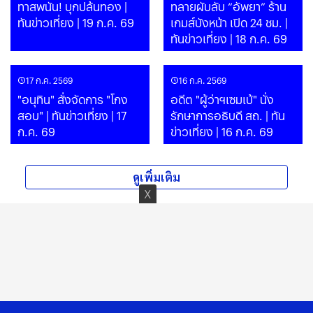
ทาสพนัน! บุกปล้นทอง |
ทลายผับลับ “อัพยา” ร้าน
ทันข่าวเที่ยง | 19 ก.ค. 69
เกมส์บังหน้า เปิด 24 ชม. |
ทันข่าวเที่ยง | 18 ก.ค. 69
17 ก.ค. 2569
16 ก.ค. 2569
"อนุทิน" สั่งจัดการ "โกง
อดีต "ผู้ว่าฯเซมเบ้" นั่ง
สอบ" | ทันข่าวเที่ยง | 17
รักษาการอธิบดี สถ. | ทัน
ก.ค. 69
ข่าวเที่ยง | 16 ก.ค. 69
ดูเพิ่มเติม