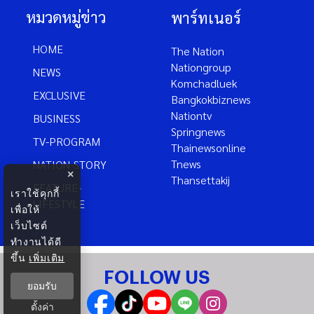
หมวดหมู่ข่าว
พาร์ทเนอร์
HOME
The Nation
Nationgroup
NEWS
Komchadluek
EXCLUSIVE
Bangkokbiznews
Nationtv
BUSINESS
Springnews
TV-PROGRAM
Thainewsonline
Tnews
NATION-STORY
×
Thansettakij
FEATURE-
เราใช้คุกกี้
LIFESTYLE
เพื่อให้
เว็บไซต์
ทำงานได้ดี
ขึ้น
เพิ่มเติม
FOLLOW US
ยอมรับ
ตั้งค่า