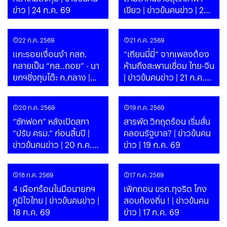
ข่าว | 24 ก.ค. 69
เขียว | ข่าวข้นคนข่าว | 23
ก.ค. 69
22 ก.ค. 2569
21 ก.ค. 2569
แกะรอยเงื่อนงำ กสถ.
“เถียนมี่มี่“ จากเพลงต้อง
กลายเป็น “กส..ถอย” - นา
ห้ามถึงสะพานเชื่อม ไทย-จีน
ยกฯชิ่งทุบโต๊ะ ก.กลาง |
| ข่าวข้นคนข่าว | 21 ก.ค.
ข่าวข้นคนข่าว | 22 ก.ค. 69
69
20 ก.ค. 2569
19 ก.ค. 2569
“ซักฟอก” หลังเปิดสภา
สารพัด วิกฤตร้อน เริ่มสั่น
“ปรับ ครม.” ก่อนสิ้นปี |
คลอนรัฐบาล? | ข่าวข้นคน
ข่าวข้นคนข่าว | 20 ก.ค.
ข่าว | 19 ก.ค. 69
69
18 ก.ค. 2569
17 ก.ค. 2569
4 เผือกร้อนในมือนายกฯ
เพิกถอน ขรก.ทุจริต โกง
ภูมิใจไทย | ข่าวข้นคนข่าว |
สอบท้องถิ่น ! | ข่าวข้นคน
18 ก.ค. 69
ข่าว | 17 ก.ค. 69