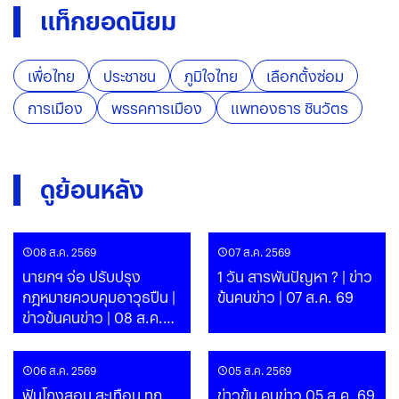
แท็กยอดนิยม
เพื่อไทย
ประชาชน
ภูมิใจไทย
เลือกตั้งซ่อม
การเมือง
พรรคการเมือง
แพทองธาร ชินวัตร
ดูย้อนหลัง
08 ส.ค. 2569
07 ส.ค. 2569
นายกฯ จ่อ ปรับปรุง
1 วัน สารพันปัญหา ? | ข่าว
กฎหมายควบคุมอาวุธปืน |
ข้นคนข่าว | 07 ส.ค. 69
ข่าวข้นคนข่าว | 08 ส.ค.
69
06 ส.ค. 2569
05 ส.ค. 2569
ฟันโกงสอบ สะเทือน ทุก
ข่าวข้น คนข่าว 05 ส.ค. 69