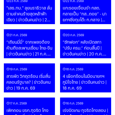
23 ก.ค. 2569
22 ก.ค. 2569
"เสธ.ทบ." ลุยนราธิวาส ลั่น
แกะรอยเงื่อนงำ กสถ.
ตามล่าคนร้ายสุดหล้าฟ้า
กลายเป็น “กส..ถอย” - นา
เขียว | ข่าวข้นคนข่าว | 23
ยกฯชิ่งทุบโต๊ะ ก.กลาง |
ก.ค. 69
ข่าวข้นคนข่าว | 22 ก.ค. 69
21 ก.ค. 2569
20 ก.ค. 2569
“เถียนมี่มี่“ จากเพลงต้อง
“ซักฟอก” หลังเปิดสภา
ห้ามถึงสะพานเชื่อม ไทย-จีน
“ปรับ ครม.” ก่อนสิ้นปี |
| ข่าวข้นคนข่าว | 21 ก.ค.
ข่าวข้นคนข่าว | 20 ก.ค.
69
69
19 ก.ค. 2569
18 ก.ค. 2569
สารพัด วิกฤตร้อน เริ่มสั่น
4 เผือกร้อนในมือนายกฯ
คลอนรัฐบาล? | ข่าวข้นคน
ภูมิใจไทย | ข่าวข้นคนข่าว |
ข่าว | 19 ก.ค. 69
18 ก.ค. 69
17 ก.ค. 2569
16 ก.ค. 2569
เพิกถอน ขรก.ทุจริต โกง
เร่งปิดเกม ทุจริตโกงสอบ |