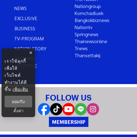
Nationgroup
NEWS
Komchadluek
EXCLUSIVE
Bangkokbiznews
Nationtv
BUSINESS
Springnews
TV-PROGRAM
Thainewsonline
Tnews
NATION-STORY
×
Thansettakij
FEATURE-
เราใช้คุกกี้
LIFESTYLE
เพื่อให้
เว็บไซต์
ทำงานได้ดี
ขึ้น
เพิ่มเติม
FOLLOW US
ยอมรับ
ตั้งค่า
MEMBERSHIP