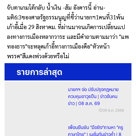
จับตาเกมโต้กลับ น้ำเงิน -ส้ม อังคารนี้ อ่าน-
มติ6:3ของศาลรัฐธรรมนูญที่ชึ้ว่านายกฯ1คนที่31พ้น
เก้าอี้เมื่อ 29 สิงหาคม. ที่ผ่านมาจนเกิดการเปลี่ยนเเป
ลงทางการเมืองหลากวาระ เเละมีคำถามตามมาว่า "แพ
ทองธาร"จะหลุดเก้าอี้ทางการเมืองคือ"หัวหน้า
พรรค"สีเเดงพ่วงด้วยหรือไม่
รายการล่าสุด
นายกฯ จ่อ ปรับปรุงกฎหมาย
ควบคุมอาวุธปืน | ข่าวข้นคน
ข่าว | 08 ส.ค. 69
08 ส.ค. 2569
เพื่อนยืนยัน "มือยิง"ถามหา "ครู
ภาษาไทย" | เนชั่นทันข่าวค่ำ | 8