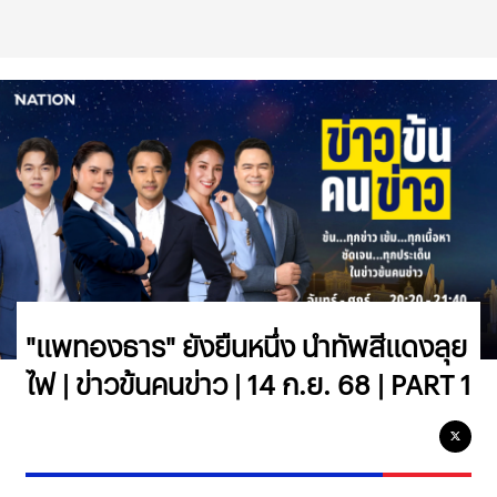
"เเพทองธาร" ยังยืนหนึ่ง นำทัพสีเเดงลุย
ไฟ | ข่าวข้นคนข่าว | 14 ก.ย. 68 | PART 1