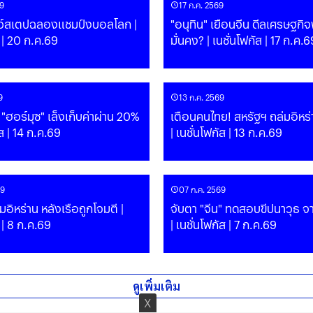
9
17 ก.ค. 2569
โชว์สเตปฉลองแชมป์งบอลโลก |
"อนุทิน" เยือนจีน ดีลเศรษฐก
ส | 20 ก.ค.69
มั่นคง? | เนชั่นโฟกัส | 17 ก.ค.
9
13 ก.ค. 2569
 "ฮอร์มุซ" เล็งเก็บค่าผ่าน 20%
เตือนคนไทย! สหรัฐฯ ถล่มอิหร่
ัส | 14 ก.ค.69
| เนชั่นโฟกัส | 13 ก.ค.69
69
07 ก.ค. 2569
มอิหร่าน หลังเรือถูกโจมตี |
จับตา "จีน" ทดสอบขีปนาวุธ จา
 | 8 ก.ค.69
| เนชั่นโฟกัส | 7 ก.ค.69
ดูเพิ่มเติม