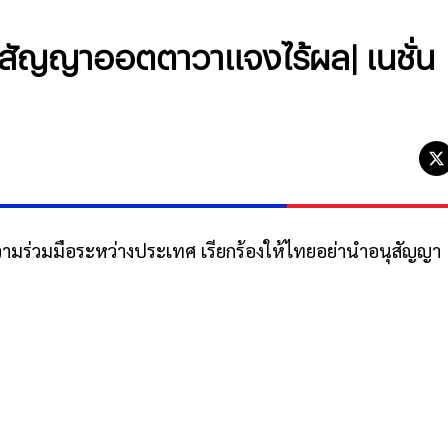
นุสัญญาออตตาวาแจงไร้ผล| เนชั่น
มร่วมมือระหว่างประเทศ เรียกร้องให้ไทยอย่านำอนุสัญญา