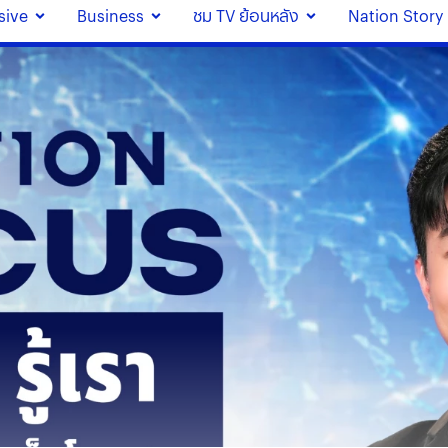
sive
Business
ชม TV ย้อนหลัง
Nation Story