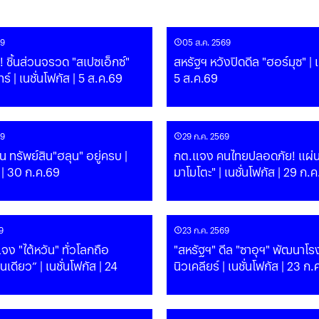
69
05 ส.ค. 2569
! ชิ้นส่วนจรวด "สเปซเอ็กซ์"
สหรัฐฯ หวังปิดดีล "ฮอร์มุซ" | เนชั่นโฟกัส |
ชนดวงจันทร์ | เนชั่นโฟกัส | 5 ส.ค.69
5 ส.ค.69
69
29 ก.ค. 2569
น ทรัพย์สิน"ฮลุน" อยู่ครบ |
กต.แจง คนไทยปลอดภัย! แผ่นด
ส | 30 ก.ค.69
มาโมโตะ" | เนชั่นโฟกัส | 29 ก.
9
23 ก.ค. 2569
 แจง "ไต้หวัน" ทั่วโลกถือ
"สหรัฐฯ" ดีล "ซาอุฯ" พัฒนาโร
เดียว” | เนชั่นโฟกัส | 24
นิวเคลียร์ | เนชั่นโฟกัส | 23 ก