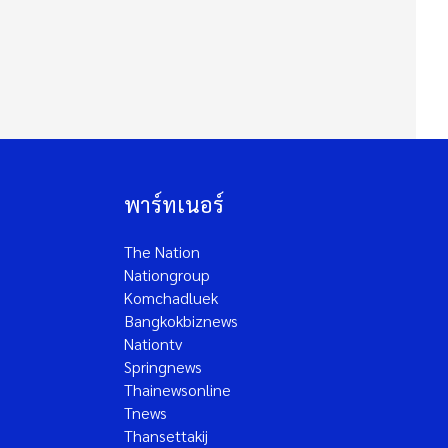
พาร์ทเนอร์
The Nation
Nationgroup
Komchadluek
Bangkokbiznews
Nationtv
Springnews
Thainewsonline
Tnews
Thansettakij