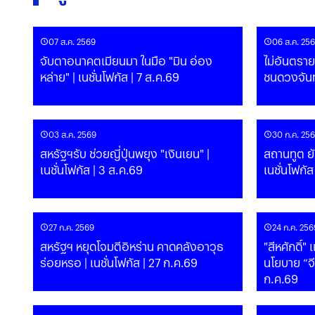
07 ส.ค. 2569
06 ส.ค. 25
จับตาอนาคตเมียนมา ในมือ "มิน อ่อง
ไม่อันตราย
หล่าย" | เนชั่นโฟกัส | 7 ส.ค.69
03 ส.ค. 2569
30 ก.ค. 25
สหรัฐฯรับ ช่วยญี่ปุ่นพยุง "เงินเยน" |
สถานทูต ยั
เนชั่นโฟกัส | 3 ส.ค.69
เนชั่นโฟกั
27 ก.ค. 2569
24 ก.ค. 256
สหรัฐฯ หยุดโจมตีอิหร่าน คาดคลังอาวุธ
"สีหศักดิ์"
ร่อยหรอ | เนชั่นโฟกัส | 27 ก.ค.69
นโยบาย “จีน
ก.ค.69