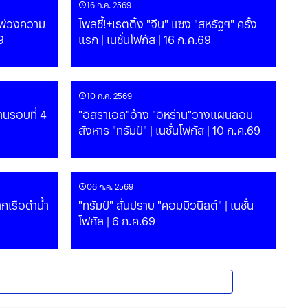
16 ก.ค. 2569
ิจพ่วงความ
โพลชี้!+เรตติ้ง "จีน" แซง "สหรัฐฯ" ครั้ง
69
แรก | เนชั่นโฟกัส | 16 ก.ค.69
10 ก.ค. 2569
านรอบที่ 4
"อิสราเอล"อ้าง "อิหร่าน"วางแผนลอบ
สังหาร "ทรัมป์" | เนชั่นโฟกัส | 10 ก.ค.69
06 ก.ค. 2569
กเรือดำน้ำ
"ทรัมป์" ลั่นปราบ "คอมมิวนิสต์" | เนชั่น
โฟกัส | 6 ก.ค.69