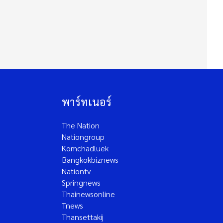
พาร์ทเนอร์
The Nation
Nationgroup
Komchadluek
Bangkokbiznews
Nationtv
Springnews
Thainewsonline
Tnews
Thansettakij