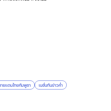
ชายแดนไทยกัมพูชา
เนชั่นทันข่าวค่ำ