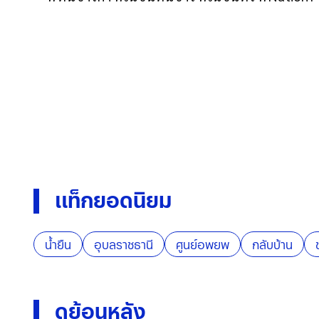
แท็กยอดนิยม
น้ำยืน
อุบลราชธานี
ศูนย์อพยพ
กลับบ้าน
ดูย้อนหลัง