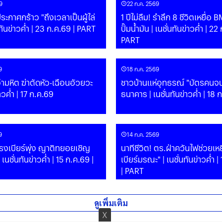
9
22 ก.ค. 2569
ระกาศกร้าว "ถึงเวลาเป็นผู้ไล่
1 ปีไม่ลืม! รำลึก 8 ชีวิตเหยื่อ 
นชั่นทันข่าวค่ำ | 23 ก.ค.69 | PART
ปั๊มน้ำมัน | เนชั่นทันข่าวค่ำ | 22 ก.ค.69 |
PART
9
18 ก.ค. 2569
มหิต ฆ่าตัดหัว-เฉือนอัวยวะ
ชาวบ้านแห่อุทธรณ์ "บัตรคนจน
ันข่าวค่ำ | 17 ก.ค.69
ธนาคาร | เนชั่นทันข่าวค่ำ | 18 
9
14 ก.ค. 2569
รงเบียร์พุ่ง ญาติทยอยเชิญ
นาทีชีวิต! ตร.ฝ่าควันไฟช่วยเหย
เบียร์มรณะ" | เนชั่นทันข่าวค่ำ | 14 ก.ค.69
| PART
ดูเพิ่มเติม