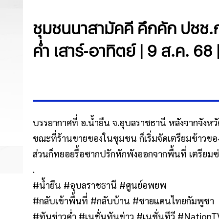
ชุมชนนาสามัคคี คึกคัก ปชช.ก
ค่ำ เสาร์-อาทิตย์ | 9 ส.ค. 68
บรรยากาศที่ อ.น้ำยืน จ.อุบลราชธานี หลังจากจังหวัด
ขณะที่ร้านขายของในชุมชน ก็เริ่มจัดเตรียมข้าวขอ
ส่วนก็ทยอยรื้อซากปรักหักพังออกจากพื้นที่ เตรียม
.
#น้ำยืน #อุบลราชธานี #ศูนย์อพยพ
#กลับเข้าพื้นที่ #กลับบ้าน #ชายแดนไทยกัมพูชา
#ทันข่าวค่ำ #เนชั่นทันข่าว #เนชั่นทีวี #Natio