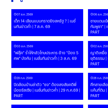
07 ส.ค. 2569
06 ส.ค. 25
เด็ก 14 เลียนแบบกราดยิงสหรัฐ ? | เนชั่
ชายแดนเข้ม
นทันข่าวค่ำ | 7 ส.ค. 69
กัมพูชา" | เนชั่นทันข่าวค่ำ | 6 ส.ค. 69 |
PART
03 ส.ค. 2569
02 ส.ค. 256
"ฟลุ๊ค" ร่ำไห้กลัวโทษประหาร อ้าง "ป๋อง 5
ญาติเหยื่อ
ศพ" บังคับ | เนชั่นทันข่าวค่ำ | 3 ส.ค. 69
ยุติธรรม | 
PART
29 ก.ค. 2569
28 ก.ค. 256
ปิดล้อมบ้านล่าตัว "ธง" ต้องสงสัยคดีพี่
ศึกสายเลือ
น้องรัสเซีย | เนชั่นทันข่าวค่ำ | 29 ก.ค.69 |
แค้นที่ดิน | เนชั่นทันข่าวค่ำ | 28 ก.ค.69 |
PART
PART