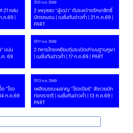
21 ก.ค. 2569
BM-21 ถล่ม
2 เหตุสลด “ผู้เฒ่า” ดับระหว่างรักษาสิทธิ์
บัตรคนจน | เนชั่นทันข่าวค่ำ | 21 ก.ค.69 |
PART
17 ก.ค. 2569
" แน่น
2 ทหารไทยเหยียบทุ่นระเบิดเก่าบนฐานภูผา
ก.ค. 69
| เนชั่นทันข่าวค่ำ | 17 ก.ค.69 | PART
13 ก.ค. 2569
ื่อ "โรง
เพลิงมรณะผลาญ “โรงเบียร์” สังเวยนัก
ท่องราตรี | เนชั่นทันข่าวค่ำ | 13 ก.ค.69 |
PART