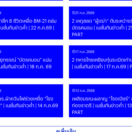
9
21 ก.ค. 2569
 รำลึก 8 ชีวิตเหยื่อ BM-21 ถล่ม
2 เหตุสลด “ผู้เฒ่า” ดับระหว่างร
บัตรคนจน | เนชั่นทันข่าวค่ำ | 21 ก.ค.69 |
PART
9
17 ก.ค. 2569
่อุทธรณ์ "บัตรคนจน" แน่น
2 ทหารไทยเหยียบทุ่นระเบิดเก่
ชั่นทันข่าวค่ำ | 18 ก.ค. 69
| เนชั่นทันข่าวค่ำ | 17 ก.ค.69 |
9
13 ก.ค. 2569
 ตร.ฝ่าควันไฟช่วยเหยื่อ "โรง
เพลิงมรณะผลาญ “โรงเบียร์” 
ก.ค.69
ท่องราตรี | เนชั่นทันข่าวค่ำ | 1
PART
ดูเพิ่มเติม