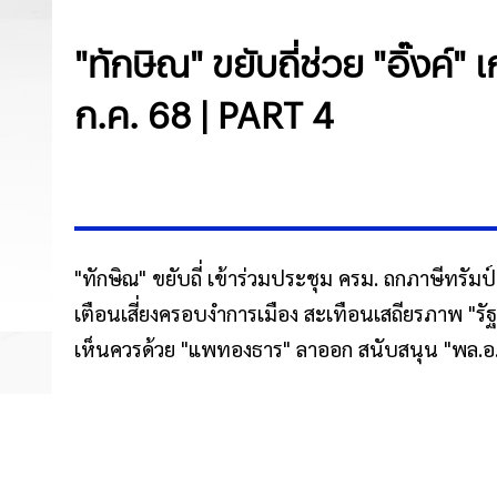
"ทักษิณ" ขยับถี่ช่วย "อิ๊งค์" เ
ก.ค. 68 | PART 4
"ทักษิณ" ขยับถี่ เข้าร่วมประชุม ครม. ถกภาษีทรัม
เตือนเสี่ยงครอบงำการเมือง สะเทือนเสถียรภาพ "ร
เห็นควรด้วย "แพทองธาร" ลาออก สนับสนุน "พล.อ.