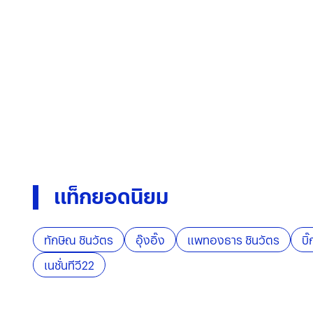
แท็กยอดนิยม
ทักษิณ ชินวัตร
อุ๊งอิ๊ง
แพทองธาร ชินวัตร
บิ๊
เนชั่นทีวี22