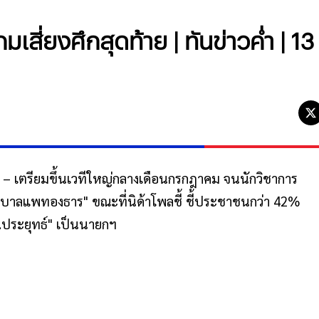
กมเสี่ยงศึกสุดท้าย | ทันข่าวค่ำ | 13
ป์ – เตรียมขึ้นเวทีใหญ่กลางเดือนกรกฎาคม จนนักวิชาการ
ัฐบาลแพทองธาร" ขณะที่นิด้าโพลชี้ ชี้ประชาชนกว่า 42%
ประยุทธ์" เป็นนายกฯ