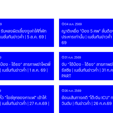
69
04 ส.ค. 2569
รับหลงผิดเลี้ยงงูเห่าให้ที่พัก
ญาติเหยื่อ "ป๋อง 5 ศพ" ลั่นต้
ประหารเท่านั้น | เนชั่นทันข่าวค่ำ
69
9
31 ก.ค. 2569
้ป๋อง - ไอ้ธง” สารภาพฆ่าโหดพี่
จับ “ไอ้ป๋อง - ไอ้ธง” สารภาพฆ่
รัสซีย | เนชั่นทันข่าวค่ำ | 31 ก.ค.69 |
PART
9
26 ก.ค. 2569
ิ้ว "ไอซ์ซุกซองกาแฟ" เข้าให้
ย้อนเส้นทางคดี "โต๊ะจีน ICU" 
วันดับ | ทันข่าวค่ำ | 26 ก.ค.69