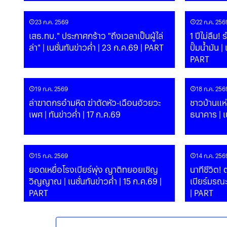
23 ก.ค. 2569
22 ก.ค. 256
เสธ.ทบ." ประกาศกร้าว "ถึงเวลาเป็นผู้ไล่
1 ปีไม่ลืม!
ล่า" | เนชั่นทันข่าวค่ำ | 23 ก.ค.69 | PART
ปั๊มน้ำมัน | เนชั่นทันข่าวค่ำ | 22 ก.ค.69 |
PART
19 ก.ค. 2569
18 ก.ค. 256
ล่าฆาตกรอำมหิต ฆ่าตัดหัว-เฉือนอัวยวะ
ชาวบ้านแห
เพศ | ทันข่าวค่ำ | 17 ก.ค.69
ธนาคาร | เน
15 ก.ค. 2569
14 ก.ค. 256
ยอดเหยื่อโรงเบียร์พุ่ง ญาติทยอยเชิญ
นาทีชีวิต!
วิญญาณ | เนชั่นทันข่าวค่ำ | 15 ก.ค.69 |
เบียร์มรณะ" | เนชั่นทันข่าวค่ำ | 14 
PART
| PART