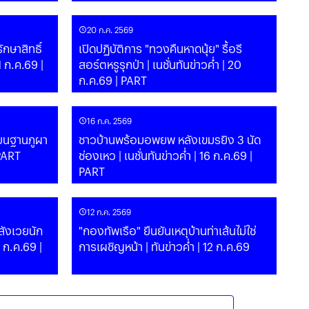
20 ก.ค. 2569
ักษาสิทธิ์
เปิดปฏิบัติการ "ทวงคืนหาดนุ้ย" รื้อรี
สอร์ตหรูรุกป่า | เนชั่นทันข่าวค่ำ | 20
ก.ค.69 | PART
16 ก.ค. 2569
าบนฐานภูผา
ชาวบ้านพร้อมอพยพ หลังเขมรยิง 3 นัด
 PART
ช่องเหว | เนชั่นทันข่าวค่ำ | 16 ก.ค.69 |
PART
12 ก.ค. 2569
สังเวยนัก
"กองทัพเรือ" ยืนยันเหตุบ้านท่าเส้นไม่ใช่
3 ก.ค.69 |
การเผชิญหน้า | ทันข่าวค่ำ | 12 ก.ค.69