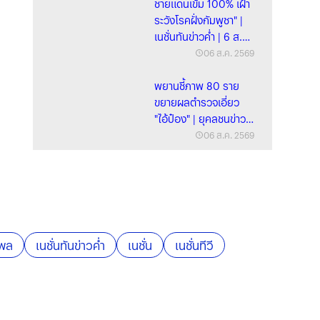
ชายแดนเข้ม 100% เฝ้า
ระวังโรคฝั่งกัมพูชา" |
เนชั่นทันข่าวค่ำ | 6 ส.ค.
69 | PART
06 ส.ค. 2569
พยานชี้ภาพ 80 ราย
ขยายผลตำรวจเอี่ยว
"ไอ้ป๋อง" | ยุคลชนข่าว |
6 ส.ค. 69
06 ส.ค. 2569
โพล
เนชั่นทันข่าวค่ำ
เนชั่น
เนชั่นทีวี