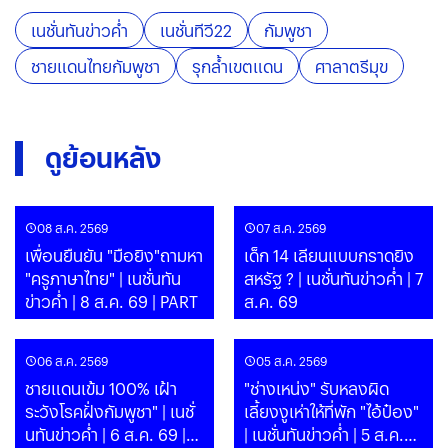
เนชั่นทันข่าวค่ำ
เนชั่นทีวี22
กัมพูชา
ชายแดนไทยกัมพูชา
รุกล้ำเขตแดน
ศาลาตรีมุข
ดูย้อนหลัง
08 ส.ค. 2569
07 ส.ค. 2569
เพื่อนยืนยัน "มือยิง"ถามหา
เด็ก 14 เลียนแบบกราดยิง
"ครูภาษาไทย" | เนชั่นทัน
สหรัฐ ? | เนชั่นทันข่าวค่ำ | 7
ข่าวค่ำ | 8 ส.ค. 69 | PART
ส.ค. 69
06 ส.ค. 2569
05 ส.ค. 2569
ชายแดนเข้ม 100% เฝ้า
"ช่างเหน่ง" รับหลงผิด
ระวังโรคฝั่งกัมพูชา" | เนชั่
เลี้ยงงูเห่าให้ที่พัก "ไอ้ป๋อง"
นทันข่าวค่ำ | 6 ส.ค. 69 |
| เนชั่นทันข่าวค่ำ | 5 ส.ค.