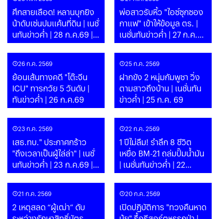
ศึกสายเลือด! หลานบุกยิง
พ่อสาวรับหิ้ว "ไอซ์ซุกซอง
น้าดับเซ่นปมแค้นที่ดิน | เนชั่
กาแฟ" เข้าให้ข้อมูล ตร. |
นทันข่าวค่ำ | 28 ก.ค.69 |
เนชั่นทันข่าวค่ำ | 27 ก.ค.69
PART
| PART
26 ก.ค. 2569
25 ก.ค. 2569
ย้อนเส้นทางคดี "โต๊ะจีน
ฝากขัง 2 หนุ่มกัมพูชา วิ่ง
ICU" ทารกวัย 5 วันดับ |
ตามสาวถึงบ้าน | เนชั่นทัน
ทันข่าวค่ำ | 26 ก.ค.69
ข่าวค่ำ | 25 ก.ค. 69
23 ก.ค. 2569
22 ก.ค. 2569
เสธ.ทบ." ประกาศกร้าว
1 ปีไม่ลืม! รำลึก 8 ชีวิต
"ถึงเวลาเป็นผู้ไล่ล่า" | เนชั่
เหยื่อ BM-21 ถล่มปั๊มน้ำมัน
นทันข่าวค่ำ | 23 ก.ค.69 |
| เนชั่นทันข่าวค่ำ | 22
PART
ก.ค.69 | PART
21 ก.ค. 2569
20 ก.ค. 2569
2 เหตุสลด “ผู้เฒ่า” ดับ
เปิดปฏิบัติการ "ทวงคืนหาด
ระหว่างรักษาสิทธิ์บัตร
นุ้ย" รื้อรีสอร์ตหรูรุกป่า |