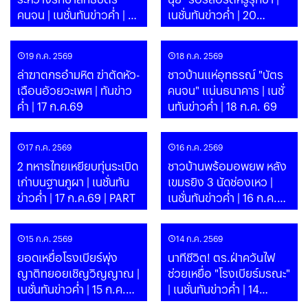
คนจน | เนชั่นทันข่าวค่ำ | 21
เนชั่นทันข่าวค่ำ | 20
ก.ค.69 | PART
ก.ค.69 | PART
19 ก.ค. 2569
18 ก.ค. 2569
ล่าฆาตกรอำมหิต ฆ่าตัดหัว-
ชาวบ้านแห่อุทธรณ์ "บัตร
เฉือนอัวยวะเพศ | ทันข่าว
คนจน" แน่นธนาคาร | เนชั่
ค่ำ | 17 ก.ค.69
นทันข่าวค่ำ | 18 ก.ค. 69
17 ก.ค. 2569
16 ก.ค. 2569
2 ทหารไทยเหยียบทุ่นระเบิด
ชาวบ้านพร้อมอพยพ หลัง
เก่าบนฐานภูผา | เนชั่นทัน
เขมรยิง 3 นัดช่องเหว |
ข่าวค่ำ | 17 ก.ค.69 | PART
เนชั่นทันข่าวค่ำ | 16 ก.ค.69
| PART
15 ก.ค. 2569
14 ก.ค. 2569
ยอดเหยื่อโรงเบียร์พุ่ง
นาทีชีวิต! ตร.ฝ่าควันไฟ
ญาติทยอยเชิญวิญญาณ |
ช่วยเหยื่อ "โรงเบียร์มรณะ"
เนชั่นทันข่าวค่ำ | 15 ก.ค.69
| เนชั่นทันข่าวค่ำ | 14
| PART
ก.ค.69 | PART