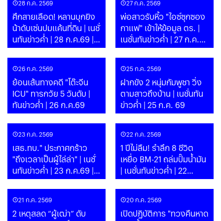
28 ก.ค. 2569
27 ก.ค. 2569
ศึกสายเลือด! หลานบุกยิง
พ่อสาวรับหิ้ว "ไอซ์ซุกซอง
น้าดับเซ่นปมแค้นที่ดิน | เนชั่
กาแฟ" เข้าให้ข้อมูล ตร. |
นทันข่าวค่ำ | 28 ก.ค.69 |
เนชั่นทันข่าวค่ำ | 27 ก.ค.69
PART
| PART
26 ก.ค. 2569
25 ก.ค. 2569
ย้อนเส้นทางคดี "โต๊ะจีน
ฝากขัง 2 หนุ่มกัมพูชา วิ่ง
ICU" ทารกวัย 5 วันดับ |
ตามสาวถึงบ้าน | เนชั่นทัน
ทันข่าวค่ำ | 26 ก.ค.69
ข่าวค่ำ | 25 ก.ค. 69
23 ก.ค. 2569
22 ก.ค. 2569
เสธ.ทบ." ประกาศกร้าว
1 ปีไม่ลืม! รำลึก 8 ชีวิต
"ถึงเวลาเป็นผู้ไล่ล่า" | เนชั่
เหยื่อ BM-21 ถล่มปั๊มน้ำมัน
นทันข่าวค่ำ | 23 ก.ค.69 |
| เนชั่นทันข่าวค่ำ | 22
PART
ก.ค.69 | PART
21 ก.ค. 2569
20 ก.ค. 2569
2 เหตุสลด “ผู้เฒ่า” ดับ
เปิดปฏิบัติการ "ทวงคืนหาด