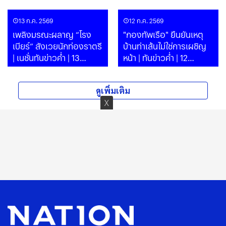
| PART
ก.ค.69 | PART
13 ก.ค. 2569
12 ก.ค. 2569
เพลิงมรณะผลาญ “โรง
"กองทัพเรือ" ยืนยันเหตุ
เบียร์” สังเวยนักท่องราตรี
บ้านท่าเส้นไม่ใช่การเผชิญ
| เนชั่นทันข่าวค่ำ | 13
หน้า | ทันข่าวค่ำ | 12
ก.ค.69 | PART
ก.ค.69
ดูเพิ่มเติม