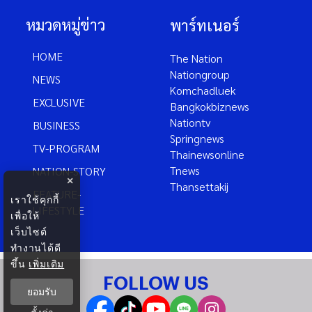
หมวดหมู่ข่าว
พาร์ทเนอร์
HOME
The Nation
Nationgroup
NEWS
Komchadluek
EXCLUSIVE
Bangkokbiznews
Nationtv
BUSINESS
Springnews
TV-PROGRAM
Thainewsonline
Tnews
NATION-STORY
×
Thansettakij
FEATURE-
เราใช้คุกกี้
LIFESTYLE
เพื่อให้
เว็บไซต์
ทำงานได้ดี
ขึ้น
เพิ่มเติม
FOLLOW US
ยอมรับ