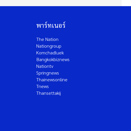
พาร์ทเนอร์
The Nation
Nationgroup
Komchadluek
Bangkokbiznews
Nationtv
Springnews
Thainewsonline
Tnews
Thansettakij