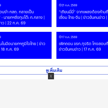
9
21 ก.ค. 2569
่อนงำ กสถ. กลายเป็น
“เถียนมี่มี่“ จากเพลงต้องห้าม
- นายกฯชิ่งทุบโต๊ะ ก.กลาง |
เชื่อม ไทย-จีน | ข่าวข้นคนข่าว 
่าว | 22 ก.ค. 69
9
17 ก.ค. 2569
ในมือนายกฯภูมิใจไทย | ข่าว
เพิกถอน ขรก.ทุจริต โกงสอบท้อ
| 18 ก.ค. 69
ข่าวข้นคนข่าว | 17 ก.ค. 69
ดูเพิ่มเติม