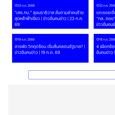
23 ก.ค. 2569
22 ก.ค. 256
"เสธ.ทบ." ลุยนราธิวาส ลั่นตามล่าคนร้าย
แกะรอยเงื
สุดหล้าฟ้าเขียว | ข่าวข้นคนข่าว | 23 ก.ค.
“กส..ถอย” 
69
ข่าวข้นคนข
19 ก.ค. 2569
18 ก.ค. 256
สารพัด วิกฤตร้อน เริ่มสั่นคลอนรัฐบาล? |
4 เผือกร้อน
ข่าวข้นคนข่าว | 19 ก.ค. 69
ข้นคนข่าว 