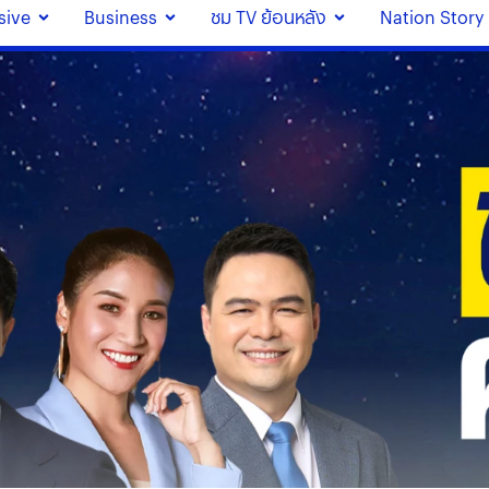
sive
Business
ชม TV ย้อนหลัง
Nation Story