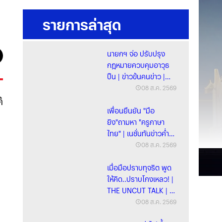
รายการล่าสุด
นายกฯ จ่อ ปรับปรุง
กฎหมายควบคุมอาวุธ
ปืน | ข่าวข้นคนข่าว |
08 ส.ค. 69
08 ส.ค. 2569
ิ
เพื่อนยืนยัน "มือ
ยิง"ถามหา "ครูภาษา
ไทย" | เนชั่นทันข่าวค่ำ |
8 ส.ค. 69 | PART
08 ส.ค. 2569
เมื่อมือปราบทุจริต พูด
ให้คิด..ปราบโกงเหลว! |
THE UNCUT TALK | 8
ส.ค. 69 | FULL
08 ส.ค. 2569