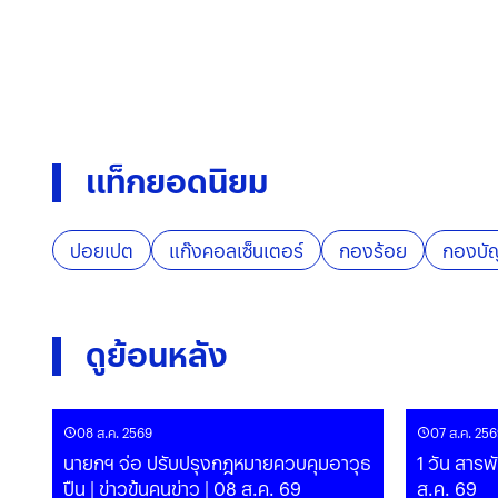
แท็กยอดนิยม
ปอยเปต
แก๊งคอลเซ็นเตอร์
กองร้อย
กองบั
ดูย้อนหลัง
08 ส.ค. 2569
07 ส.ค. 256
นายกฯ จ่อ ปรับปรุงกฎหมายควบคุมอาวุธ
1 วัน สารพ
ปืน | ข่าวข้นคนข่าว | 08 ส.ค. 69
ส.ค. 69