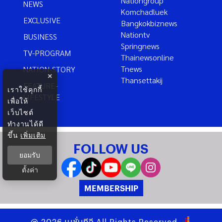
Nationgroup
NEWS
Komchadluek
EXCLUSIVE
Bangkokbiznews
Nationtv
BUSINESS
Springnews
TV-PROGRAM
Thainewsonline
Tnews
NATION-STORY
×
Thansettakij
FEATURE-
เราใช้คุกกี้
LIFESTYLE
เพื่อให้
เว็บไซต์
ทำงานได้ดี
ขึ้น
เพิ่มเติม
FOLLOW US
ยอมรับ
ตั้งค่า
MEMBERSHIP
@
2026
เนชั่นทีวี
All Rights Reserved.