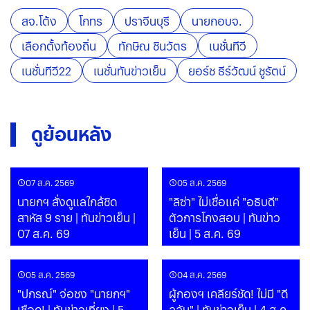
สจ.โต้ง
โกทร
ปราจีนบุรี
นายกอบจ.
เลือกตั้งท้องถิ่น
ทักษิณ ชินวัตร
เนชั่นทีวี
เนชั่นทีวี22
เนชั่นทันข่าวเย็น
ยอร์ช ธีร์วัฒน์ ชูรัตน์
ดูย้อนหลัง
07 ส.ค. 2569
05 ส.ค. 2569
นายกฯ สั่งดูแลใกล้ชิด
"ลิซ่า" ไม่เชื่อแค่ "อธิบดี"
สาหัส 9 ราย | ทันข่าวเย็น |
ตัวการโกงสอบ | ทันข่าว
07 ส.ค. 69
เย็น | 5 ส.ค. 69
05 ส.ค. 2569
04 ส.ค. 2569
"ปกรณ์" จ่อชง "นายกฯ"
ผู้กองฯ เคลียร์ชัด! ไม่มี "ดี
เชือด! | ทันข่าวเที่ยง | 5
ลลับ" | ทันข่าวเย็น | 4 ส.ค.