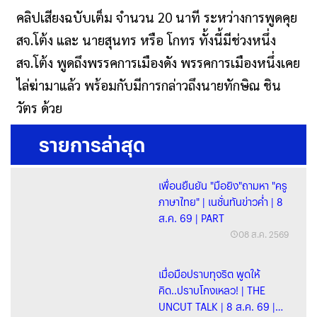
คลิปเสียงฉบับเต็ม จำนวน 20 นาที ระหว่างการพูดคุย
สจ.โต้ง และ นายสุนทร หรือ โกทร ทั้งนี้มีช่วงหนึ่ง
สจ.โต้ง พูดถึงพรรคการเมืองดัง พรรคการเมืองหนึ่งเคย
ไล่ฆ่ามาแล้ว พร้อมกับมีการกล่าวถึงนายทักษิณ ชิน
วัตร ด้วย
รายการล่าสุด
เพื่อนยืนยัน "มือยิง"ถามหา "ครู
ภาษาไทย" | เนชั่นทันข่าวค่ำ | 8
ส.ค. 69 | PART
08 ส.ค. 2569
เมื่อมือปราบทุจริต พูดให้
คิด..ปราบโกงเหลว! | THE
UNCUT TALK | 8 ส.ค. 69 |