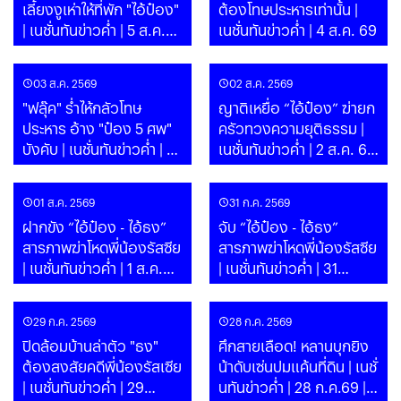
เลี้ยงงูเห่าให้ที่พัก "ไอ้ป๋อง"
ต้องโทษประหารเท่านั้น |
| เนชั่นทันข่าวค่ำ | 5 ส.ค.
เนชั่นทันข่าวค่ำ | 4 ส.ค. 69
69 | PART
03 ส.ค. 2569
02 ส.ค. 2569
"ฟลุ๊ค" ร่ำไห้กลัวโทษ
ญาติเหยื่อ “ไอ้ป๋อง” ฆ่ายก
ประหาร อ้าง "ป๋อง 5 ศพ"
ครัวทวงความยุติธรรม |
บังคับ | เนชั่นทันข่าวค่ำ | 3
เนชั่นทันข่าวค่ำ | 2 ส.ค. 69
ส.ค. 69
| PART
01 ส.ค. 2569
31 ก.ค. 2569
ฝากขัง “ไอ้ป๋อง - ไอ้ธง”
จับ “ไอ้ป๋อง - ไอ้ธง”
สารภาพฆ่าโหดพี่น้องรัสซีย
สารภาพฆ่าโหดพี่น้องรัสซีย
| เนชั่นทันข่าวค่ำ | 1 ส.ค.
| เนชั่นทันข่าวค่ำ | 31
69 | PART
ก.ค.69 | PART
29 ก.ค. 2569
28 ก.ค. 2569
ปิดล้อมบ้านล่าตัว "ธง"
ศึกสายเลือด! หลานบุกยิง
ต้องสงสัยคดีพี่น้องรัสเซีย
น้าดับเซ่นปมแค้นที่ดิน | เนชั่
| เนชั่นทันข่าวค่ำ | 29
นทันข่าวค่ำ | 28 ก.ค.69 |