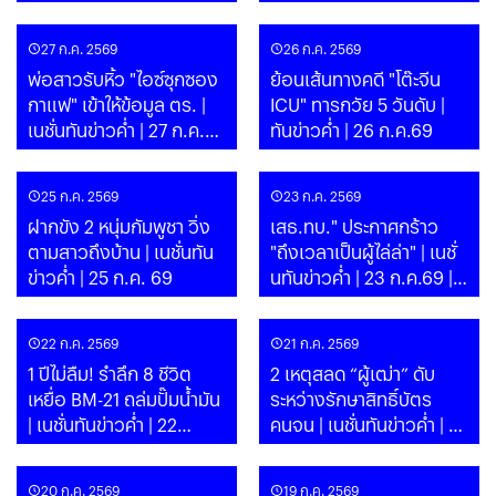
ก.ค.69 | PART
PART
27 ก.ค. 2569
26 ก.ค. 2569
พ่อสาวรับหิ้ว "ไอซ์ซุกซอง
ย้อนเส้นทางคดี "โต๊ะจีน
กาแฟ" เข้าให้ข้อมูล ตร. |
ICU" ทารกวัย 5 วันดับ |
เนชั่นทันข่าวค่ำ | 27 ก.ค.69
ทันข่าวค่ำ | 26 ก.ค.69
| PART
25 ก.ค. 2569
23 ก.ค. 2569
ฝากขัง 2 หนุ่มกัมพูชา วิ่ง
เสธ.ทบ." ประกาศกร้าว
ตามสาวถึงบ้าน | เนชั่นทัน
"ถึงเวลาเป็นผู้ไล่ล่า" | เนชั่
ข่าวค่ำ | 25 ก.ค. 69
นทันข่าวค่ำ | 23 ก.ค.69 |
PART
22 ก.ค. 2569
21 ก.ค. 2569
1 ปีไม่ลืม! รำลึก 8 ชีวิต
2 เหตุสลด “ผู้เฒ่า” ดับ
เหยื่อ BM-21 ถล่มปั๊มน้ำมัน
ระหว่างรักษาสิทธิ์บัตร
| เนชั่นทันข่าวค่ำ | 22
คนจน | เนชั่นทันข่าวค่ำ | 21
ก.ค.69 | PART
ก.ค.69 | PART
20 ก.ค. 2569
19 ก.ค. 2569