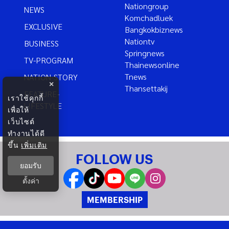
Nationgroup
NEWS
Komchadluek
EXCLUSIVE
Bangkokbiznews
Nationtv
BUSINESS
Springnews
TV-PROGRAM
Thainewsonline
Tnews
NATION-STORY
×
Thansettakij
FEATURE-
เราใช้คุกกี้
LIFESTYLE
เพื่อให้
เว็บไซต์
ทำงานได้ดี
ขึ้น
เพิ่มเติม
FOLLOW US
ยอมรับ
ตั้งค่า
MEMBERSHIP