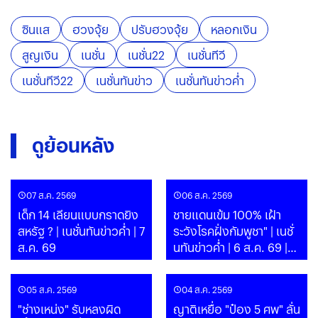
ซินแส
ฮวงจุ้ย
ปรับฮวงจุ้ย
หลอกเงิน
สูญเงิน
เนชั่น
เนชั่น22
เนชั่นทีวี
เนชั่นทีวี22
เนชั่นทันข่าว
เนชั่นทันข่าวค่ำ
ดูย้อนหลัง
07 ส.ค. 2569
06 ส.ค. 2569
เด็ก 14 เลียนแบบกราดยิง
ชายแดนเข้ม 100% เฝ้า
สหรัฐ ? | เนชั่นทันข่าวค่ำ | 7
ระวังโรคฝั่งกัมพูชา" | เนชั่
ส.ค. 69
นทันข่าวค่ำ | 6 ส.ค. 69 |
PART
05 ส.ค. 2569
04 ส.ค. 2569
"ช่างเหน่ง" รับหลงผิด
ญาติเหยื่อ "ป๋อง 5 ศพ" ลั่น