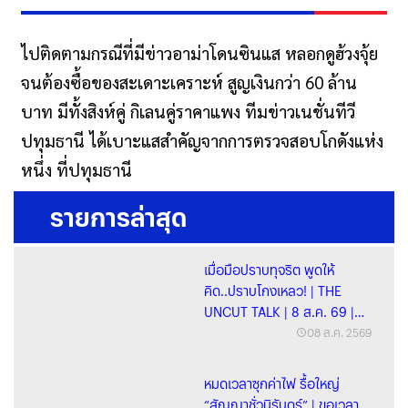
ไปติดตามกรณีที่มีข่าวอาม่าโดนซินแส หลอกดูฮ้วงจุ้ย
จนต้องซื้อของสะเดาะเคราะห์ สูญเงินกว่า 60 ล้าน
บาท มีทั้งสิงห์คู่ กิเลนคู่ราคาแพง ทีมข่าวเนชั่นทีวี
ปทุมธานี ได้เบาะแสสำคัญจากการตรวจสอบโกดังแห่ง
หนึ่ง ที่ปทุมธานี
รายการล่าสุด
เมื่อมือปราบทุจริต พูดให้
คิด..ปราบโกงเหลว! | THE
UNCUT TALK | 8 ส.ค. 69 |
FULL
08 ส.ค. 2569
หมดเวลาซุกค่าไฟ รื้อใหญ่
“สัญญาชั่วนิรันดร์” | ขอเวลา