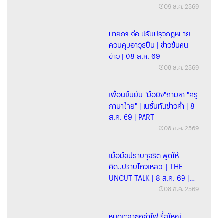
09 ส.ค. 2569
นายกฯ จ่อ ปรับปรุงกฎหมาย
ควบคุมอาวุธปืน | ข่าวข้นคน
ข่าว | 08 ส.ค. 69
08 ส.ค. 2569
เพื่อนยืนยัน "มือยิง"ถามหา "ครู
ภาษาไทย" | เนชั่นทันข่าวค่ำ | 8
ส.ค. 69 | PART
08 ส.ค. 2569
เมื่อมือปราบทุจริต พูดให้
คิด..ปราบโกงเหลว! | THE
UNCUT TALK | 8 ส.ค. 69 |
FULL
08 ส.ค. 2569
หมดเวลาซุกค่าไฟ รื้อใหญ่