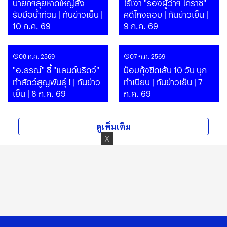
นายกฯลุยหาดใหญ่สั่ง
ไร้เงา "รองผู้ว่าฯ โคราช"
รับมือน้ำท่วม | ทันข่าวเย็น |
คดีโกงสอบ | ทันข่าวเย็น |
10 ก.ค. 69
9 ก.ค. 69
08 ก.ค. 2569
07 ก.ค. 2569
"อ.ธรณ์" ชี้ "แลนด์บริดจ์"
ม็อบกุ้งขีดเส้น 10 วัน บุก
ทำสัตว์สูญพันธุ์ ! | ทันข่าว
ทำเนียบ | ทันข่าวเย็น | 7
เย็น | 8 ก.ค. 69
ก.ค. 69
ดูเพิ่มเติม