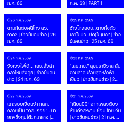
ก.ค. 69
ก.ค. 69 | PART 1
26 ก.ค. 2569
25 ก.ค. 2569
ตามกันต่อคดีโกง สว.
ช้างโกงสอบ..ตายทั้งตัว
ภาค2 | ข่าวข้นคนข่าว | 26
เอาใบบัว..ปิด(ไม่)มิด? | ข่าว
ก.ค. 69
ข้นคนข่าว | 25 ก.ค. 69
24 ก.ค. 2569
23 ก.ค. 2569
วังเวงไฟใต้... เสธ.สั่งล่า
"เสธ.ทบ." ลุยนราธิวาส ลั่น
กลาโหมสั่งคุย | ข่าวข้นคน
ตามล่าคนร้ายสุดหล้าฟ้า
ข่าว | 24 ก.ค. 69
เขียว | ข่าวข้นคนข่าว | 23
ก.ค. 69
22 ก.ค. 2569
21 ก.ค. 2569
แกะรอยเงื่อนงำ กสถ.
“เถียนมี่มี่“ จากเพลงต้อง
กลายเป็น “กส..ถอย” - นา
ห้ามถึงสะพานเชื่อม ไทย-จีน
ยกฯชิ่งทุบโต๊ะ ก.กลาง |
| ข่าวข้นคนข่าว | 21 ก.ค.
ข่าวข้นคนข่าว | 22 ก.ค. 69
69