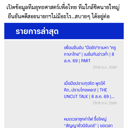
เปิดข้อมูลทีมยุทธศาสตร์เพื่อไทย ทีมใกล้ชิดนายใหญ่
ยืนยันคดีสอยนายกฯไม่มีอะไร...สบายๆ ได้อยู่ต่อ
รายการล่าสุด
เพื่อนยืนยัน "มือยิง"ถามหา "ครู
ภาษาไทย" | เนชั่นทันข่าวค่ำ | 8
ส.ค. 69 | PART
08 ส.ค. 2569
เมื่อมือปราบทุจริต พูดให้
คิด..ปราบโกงเหลว! | THE
UNCUT TALK | 8 ส.ค. 69 |
FULL
08 ส.ค. 2569
หมดเวลาซุกค่าไฟ รื้อใหญ่
“สัญญาชั่วนิรันดร์” | ขอเวลา