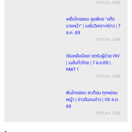
07 ส.ค. 2569
เหยื่อโกงสอบ ลุยฟ้อง “แก๊ง
นายหน้า” | เนชั่นวิเคราะห์ข่าว | 7
ส.ค. 69
07 ส.ค. 2569
เงินเหลือน้อย! งดรับผู้ป่วย HIV
| เนชั่นทั่วไทย | 7 ส.ค.69 |
PART 1
07 ส.ค. 2569
ฟันโกงสอบ สะเทือน ทุกหย่อม
หญ้า | ข่าวข้นคนข่าว | 06 ส.ค.
69
06 ส.ค. 2569