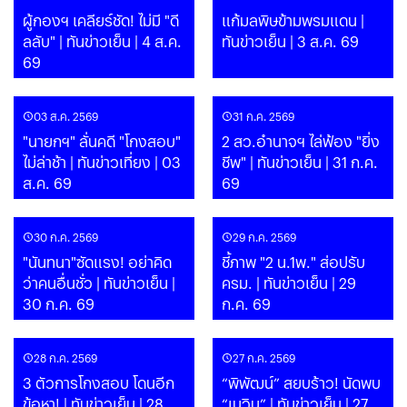
ผู้กองฯ เคลียร์ชัด! ไม่มี "ดี
แก้มลพิษข้ามพรมแดน |
ลลับ" | ทันข่าวเย็น | 4 ส.ค.
ทันข่าวเย็น | 3 ส.ค. 69
69
03 ส.ค. 2569
31 ก.ค. 2569
"นายกฯ" ลั่นคดี "โกงสอบ"
2 สว.อำนาจฯ ไล่ฟ้อง "ยิ่ง
ไม่ล่าช้า | ทันข่าวเที่ยง | 03
ชีพ" | ทันข่าวเย็น | 31 ก.ค.
ส.ค. 69
69
30 ก.ค. 2569
29 ก.ค. 2569
"นันทนา"ซัดแรง! อย่าคิด
ชี้ภาพ "2 น.1พ." ส่อปรับ
ว่าคนอื่นชั่ว | ทันข่าวเย็น |
ครม. | ทันข่าวเย็น | 29
30 ก.ค. 69
ก.ค. 69
28 ก.ค. 2569
27 ก.ค. 2569
3 ตัวการโกงสอบ โดนอีก
“พิพัฒน์” สยบร้าว! นัดพบ
ข้อหา! | ทันข่าวเย็น | 28
“เนวิน” | ทันข่าวเย็น | 27