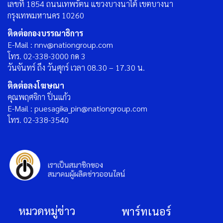
เลขที่ 1854 ถนนเทพรัตน แขวงบางนาใต้ เขตบางนา
กรุงเทพมหานคร 10260
ติดต่อกองบรรณาธิการ
E-Mail : nnv@nationgroup.com
โทร. 02-338-3000 กด 3
วันจันทร์ ถึง วันศุกร์ เวลา 08.30 – 17.30 น.
ติดต่อลงโฆษณา
คุณพฤศจิกา ปิ่นแก้ว
E-Mail : puesagika_pin@nationgroup.com
โทร. 02-338-3540
หมวดหมู่ข่าว
พาร์ทเนอร์