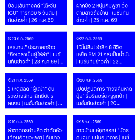
ย้อนเส้นทางคดี "โต๊ะจีน
ฝากขัง 2 หนุ่มกัมพูชา วิ่ง
ICU" ทารกวัย 5 วันดับ |
ตามสาวถึงบ้าน | เนชั่นทัน
ทันข่าวค่ำ | 26 ก.ค.69
ข่าวค่ำ | 25 ก.ค. 69
23 ก.ค. 2569
22 ก.ค. 2569
เสธ.ทบ." ประกาศกร้าว
1 ปีไม่ลืม! รำลึก 8 ชีวิต
"ถึงเวลาเป็นผู้ไล่ล่า" | เนชั่
เหยื่อ BM-21 ถล่มปั๊มน้ำมัน
นทันข่าวค่ำ | 23 ก.ค.69 |
| เนชั่นทันข่าวค่ำ | 22
PART
ก.ค.69 | PART
21 ก.ค. 2569
20 ก.ค. 2569
2 เหตุสลด “ผู้เฒ่า” ดับ
เปิดปฏิบัติการ "ทวงคืนหาด
ระหว่างรักษาสิทธิ์บัตร
นุ้ย" รื้อรีสอร์ตหรูรุกป่า |
คนจน | เนชั่นทันข่าวค่ำ | 21
เนชั่นทันข่าวค่ำ | 20
ก.ค.69 | PART
ก.ค.69 | PART
19 ก.ค. 2569
18 ก.ค. 2569
ล่าฆาตกรอำมหิต ฆ่าตัดหัว-
ชาวบ้านแห่อุทธรณ์ "บัตร
เฉือนอัวยวะเพศ | ทันข่าว
คนจน" แน่นธนาคาร | เนชั่