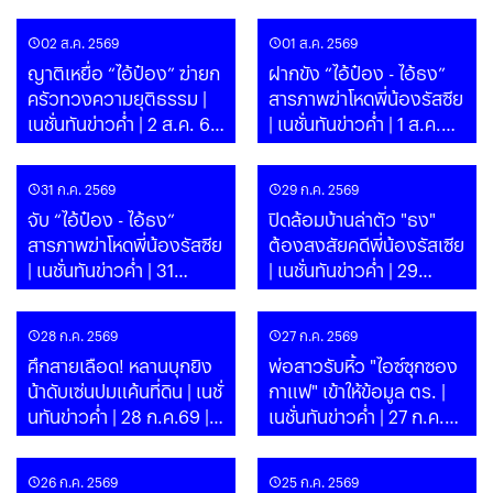
ส.ค. 69
02 ส.ค. 2569
01 ส.ค. 2569
ญาติเหยื่อ “ไอ้ป๋อง” ฆ่ายก
ฝากขัง “ไอ้ป๋อง - ไอ้ธง”
ครัวทวงความยุติธรรม |
สารภาพฆ่าโหดพี่น้องรัสซีย
เนชั่นทันข่าวค่ำ | 2 ส.ค. 69
| เนชั่นทันข่าวค่ำ | 1 ส.ค.
| PART
69 | PART
31 ก.ค. 2569
29 ก.ค. 2569
จับ “ไอ้ป๋อง - ไอ้ธง”
ปิดล้อมบ้านล่าตัว "ธง"
สารภาพฆ่าโหดพี่น้องรัสซีย
ต้องสงสัยคดีพี่น้องรัสเซีย
| เนชั่นทันข่าวค่ำ | 31
| เนชั่นทันข่าวค่ำ | 29
ก.ค.69 | PART
ก.ค.69 | PART
28 ก.ค. 2569
27 ก.ค. 2569
ศึกสายเลือด! หลานบุกยิง
พ่อสาวรับหิ้ว "ไอซ์ซุกซอง
น้าดับเซ่นปมแค้นที่ดิน | เนชั่
กาแฟ" เข้าให้ข้อมูล ตร. |
นทันข่าวค่ำ | 28 ก.ค.69 |
เนชั่นทันข่าวค่ำ | 27 ก.ค.69
PART
| PART
26 ก.ค. 2569
25 ก.ค. 2569