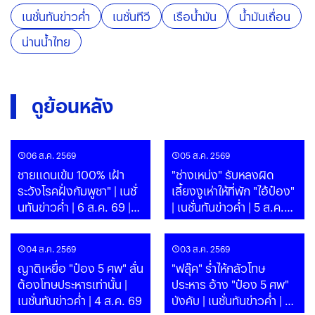
เนชั่นทันข่าวค่ำ
เนชั่นทีวี
เรือน้ำมัน
น้ำมันเถื่อน
น่านน้ำไทย
ดูย้อนหลัง
06 ส.ค. 2569
05 ส.ค. 2569
ชายแดนเข้ม 100% เฝ้า
"ช่างเหน่ง" รับหลงผิด
ระวังโรคฝั่งกัมพูชา" | เนชั่
เลี้ยงงูเห่าให้ที่พัก "ไอ้ป๋อง"
นทันข่าวค่ำ | 6 ส.ค. 69 |
| เนชั่นทันข่าวค่ำ | 5 ส.ค.
PART
69 | PART
04 ส.ค. 2569
03 ส.ค. 2569
ญาติเหยื่อ "ป๋อง 5 ศพ" ลั่น
"ฟลุ๊ค" ร่ำไห้กลัวโทษ
ต้องโทษประหารเท่านั้น |
ประหาร อ้าง "ป๋อง 5 ศพ"
เนชั่นทันข่าวค่ำ | 4 ส.ค. 69
บังคับ | เนชั่นทันข่าวค่ำ | 3