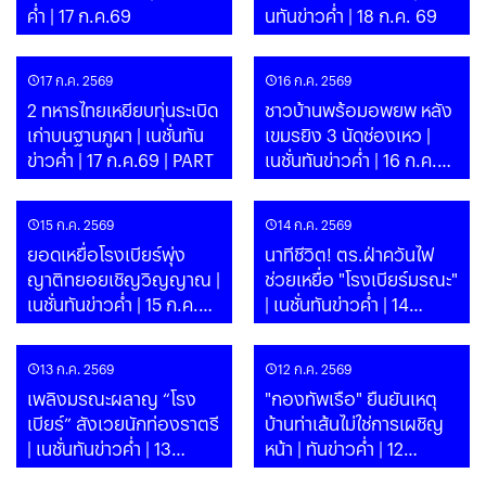
ค่ำ | 17 ก.ค.69
นทันข่าวค่ำ | 18 ก.ค. 69
17 ก.ค. 2569
16 ก.ค. 2569
2 ทหารไทยเหยียบทุ่นระเบิด
ชาวบ้านพร้อมอพยพ หลัง
เก่าบนฐานภูผา | เนชั่นทัน
เขมรยิง 3 นัดช่องเหว |
ข่าวค่ำ | 17 ก.ค.69 | PART
เนชั่นทันข่าวค่ำ | 16 ก.ค.69
| PART
15 ก.ค. 2569
14 ก.ค. 2569
ยอดเหยื่อโรงเบียร์พุ่ง
นาทีชีวิต! ตร.ฝ่าควันไฟ
ญาติทยอยเชิญวิญญาณ |
ช่วยเหยื่อ "โรงเบียร์มรณะ"
เนชั่นทันข่าวค่ำ | 15 ก.ค.69
| เนชั่นทันข่าวค่ำ | 14
| PART
ก.ค.69 | PART
13 ก.ค. 2569
12 ก.ค. 2569
เพลิงมรณะผลาญ “โรง
"กองทัพเรือ" ยืนยันเหตุ
เบียร์” สังเวยนักท่องราตรี
บ้านท่าเส้นไม่ใช่การเผชิญ
| เนชั่นทันข่าวค่ำ | 13
หน้า | ทันข่าวค่ำ | 12
ก.ค.69 | PART
ก.ค.69