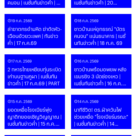
คนจน | เนชั่นทันข่าวค่ำ | 21
เนชั่นทันข่าวค่ำ | 20
ก.ค.69 | PART
ก.ค.69 | PART
19 ก.ค. 2569
18 ก.ค. 2569
ล่าฆาตกรอำมหิต ฆ่าตัดหัว-
ชาวบ้านแห่อุทธรณ์ "บัตร
เฉือนอัวยวะเพศ | ทันข่าว
คนจน" แน่นธนาคาร | เนชั่
ค่ำ | 17 ก.ค.69
นทันข่าวค่ำ | 18 ก.ค. 69
17 ก.ค. 2569
16 ก.ค. 2569
2 ทหารไทยเหยียบทุ่นระเบิด
ชาวบ้านพร้อมอพยพ หลัง
เก่าบนฐานภูผา | เนชั่นทัน
เขมรยิง 3 นัดช่องเหว |
ข่าวค่ำ | 17 ก.ค.69 | PART
เนชั่นทันข่าวค่ำ | 16 ก.ค.69
| PART
15 ก.ค. 2569
14 ก.ค. 2569
ยอดเหยื่อโรงเบียร์พุ่ง
นาทีชีวิต! ตร.ฝ่าควันไฟ
ญาติทยอยเชิญวิญญาณ |
ช่วยเหยื่อ "โรงเบียร์มรณะ"
เนชั่นทันข่าวค่ำ | 15 ก.ค.69
| เนชั่นทันข่าวค่ำ | 14
| PART
ก.ค.69 | PART