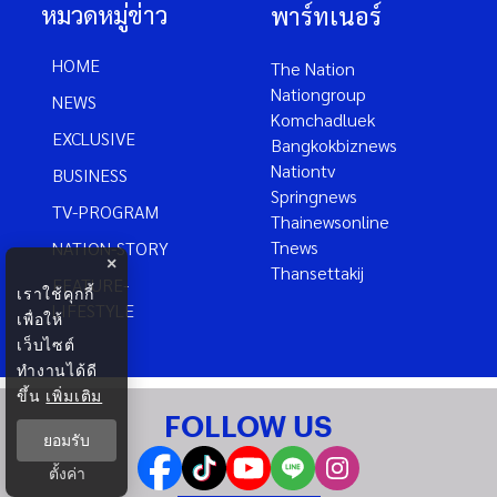
หมวดหมู่ข่าว
พาร์ทเนอร์
HOME
The Nation
Nationgroup
NEWS
Komchadluek
EXCLUSIVE
Bangkokbiznews
Nationtv
BUSINESS
Springnews
TV-PROGRAM
Thainewsonline
Tnews
NATION-STORY
×
Thansettakij
FEATURE-
เราใช้คุกกี้
LIFESTYLE
เพื่อให้
เว็บไซต์
ทำงานได้ดี
ขึ้น
เพิ่มเติม
FOLLOW US
ยอมรับ
ตั้งค่า