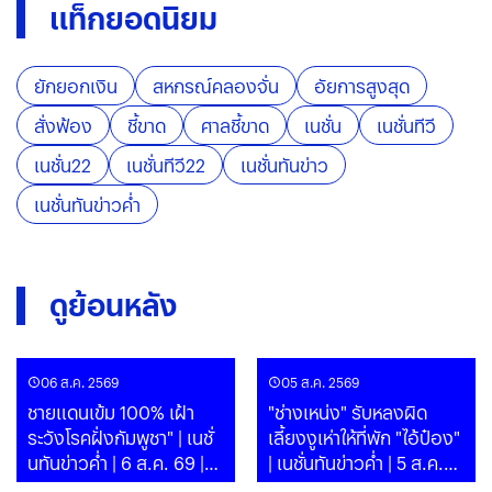
แท็กยอดนิยม
ยักยอกเงิน
สหกรณ์คลองจั่น
อัยการสูงสุด
สั่งฟ้อง
ชี้ขาด
ศาลชี้ขาด
เนชั่น
เนชั่นทีวี
เนชั่น22
เนชั่นทีวี22
เนชั่นทันข่าว
เนชั่นทันข่าวค่ำ
ดูย้อนหลัง
06 ส.ค. 2569
05 ส.ค. 2569
ชายแดนเข้ม 100% เฝ้า
"ช่างเหน่ง" รับหลงผิด
ระวังโรคฝั่งกัมพูชา" | เนชั่
เลี้ยงงูเห่าให้ที่พัก "ไอ้ป๋อง"
นทันข่าวค่ำ | 6 ส.ค. 69 |
| เนชั่นทันข่าวค่ำ | 5 ส.ค.
PART
69 | PART