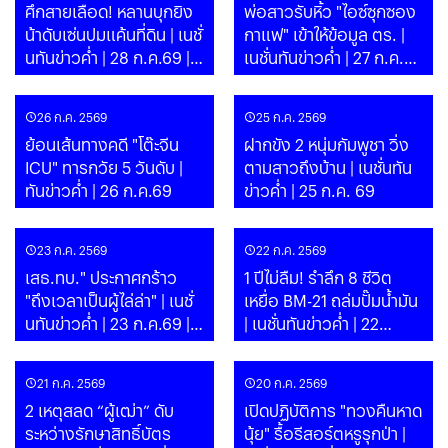
ศึกสายเลือด! หลานบุกยิง
พ่อสาวรับหิ้ว "ไอซ์ซุกซอง
น้าดับเซ่นปมแค้นที่ดิน | เนชั่
กาแฟ" เข้าให้ข้อมูล ตร. |
นทันข่าวค่ำ | 28 ก.ค.69 |
เนชั่นทันข่าวค่ำ | 27 ก.ค.69
PART
| PART
26 ก.ค. 2569
25 ก.ค. 2569
ย้อนเส้นทางคดี "โต๊ะจีน
ฝากขัง 2 หนุ่มกัมพูชา วิ่ง
ICU" ทารกวัย 5 วันดับ |
ตามสาวถึงบ้าน | เนชั่นทัน
ทันข่าวค่ำ | 26 ก.ค.69
ข่าวค่ำ | 25 ก.ค. 69
23 ก.ค. 2569
22 ก.ค. 2569
เสธ.ทบ." ประกาศกร้าว
1 ปีไม่ลืม! รำลึก 8 ชีวิต
"ถึงเวลาเป็นผู้ไล่ล่า" | เนชั่
เหยื่อ BM-21 ถล่มปั๊มน้ำมัน
นทันข่าวค่ำ | 23 ก.ค.69 |
| เนชั่นทันข่าวค่ำ | 22
PART
ก.ค.69 | PART
21 ก.ค. 2569
20 ก.ค. 2569
2 เหตุสลด “ผู้เฒ่า” ดับ
เปิดปฏิบัติการ "ทวงคืนหาด
ระหว่างรักษาสิทธิ์บัตร
นุ้ย" รื้อรีสอร์ตหรูรุกป่า |