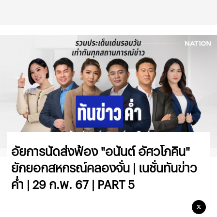
อัยการนัดส่งฟ้อง "อนันต์ อัศวโภคิน"
ยักยอกสหกรณ์คลองจั่น | เนชั่นทันข่าว
ค่ำ | 29 ก.พ. 67 | PART 5