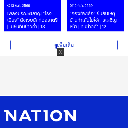
13 ก.ค. 2569
12 ก.ค. 2569
เพลิงมรณะผลาญ “โรง
"กองทัพเรือ" ยืนยันเหตุ
เบียร์” สังเวยนักท่องราตรี
บ้านท่าเส้นไม่ใช่การเผชิญ
| เนชั่นทันข่าวค่ำ | 13
หน้า | ทันข่าวค่ำ | 12
ก.ค.69 | PART
ก.ค.69
ดูเพิ่มเติม