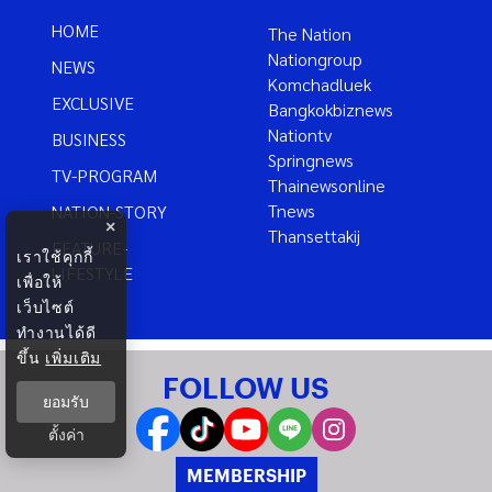
HOME
The Nation
Nationgroup
NEWS
Komchadluek
EXCLUSIVE
Bangkokbiznews
Nationtv
BUSINESS
Springnews
TV-PROGRAM
Thainewsonline
Tnews
NATION-STORY
×
Thansettakij
FEATURE-
เราใช้คุกกี้
LIFESTYLE
เพื่อให้
เว็บไซต์
ทำงานได้ดี
ขึ้น
เพิ่มเติม
FOLLOW US
ยอมรับ
ตั้งค่า
MEMBERSHIP