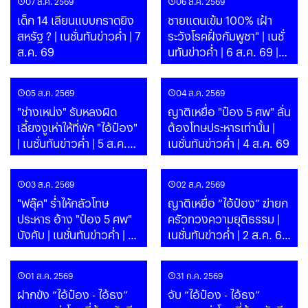
07 ส.ค. 2569
06 ส.ค. 2569
เด็ก 14 เลียนแบบกราดยิง
ชายแดนเข้ม 100% เฝ้า
สหรัฐ ? | เนชั่นทันข่าวค่ำ | 7
ระวังโรคฝั่งกัมพูชา" | เนชั่
ส.ค. 69
นทันข่าวค่ำ | 6 ส.ค. 69 |
PART
05 ส.ค. 2569
04 ส.ค. 2569
"ช่างเหน่ง" รับหลงผิด
ญาติเหยื่อ "ป๋อง 5 ศพ" ลั่น
เลี้ยงงูเห่าให้ที่พัก "ไอ้ป๋อง"
ต้องโทษประหารเท่านั้น |
| เนชั่นทันข่าวค่ำ | 5 ส.ค.
เนชั่นทันข่าวค่ำ | 4 ส.ค. 69
69 | PART
03 ส.ค. 2569
02 ส.ค. 2569
"ฟลุ๊ค" ร่ำไห้กลัวโทษ
ญาติเหยื่อ “ไอ้ป๋อง” ฆ่ายก
ประหาร อ้าง "ป๋อง 5 ศพ"
ครัวทวงความยุติธรรม |
บังคับ | เนชั่นทันข่าวค่ำ | 3
เนชั่นทันข่าวค่ำ | 2 ส.ค. 69
ส.ค. 69
| PART
01 ส.ค. 2569
31 ก.ค. 2569
ฝากขัง “ไอ้ป๋อง - ไอ้ธง”
จับ “ไอ้ป๋อง - ไอ้ธง”