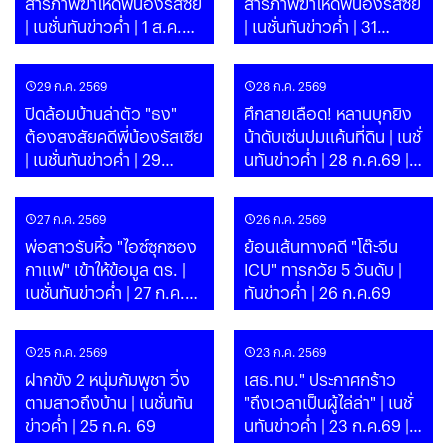
สารภาพฆ่าโหดพี่น้องรัสซีย
สารภาพฆ่าโหดพี่น้องรัสซีย
| เนชั่นทันข่าวค่ำ | 1 ส.ค.
| เนชั่นทันข่าวค่ำ | 31
69 | PART
ก.ค.69 | PART
29 ก.ค. 2569
28 ก.ค. 2569
ปิดล้อมบ้านล่าตัว "ธง"
ศึกสายเลือด! หลานบุกยิง
ต้องสงสัยคดีพี่น้องรัสเซีย
น้าดับเซ่นปมแค้นที่ดิน | เนชั่
| เนชั่นทันข่าวค่ำ | 29
นทันข่าวค่ำ | 28 ก.ค.69 |
ก.ค.69 | PART
PART
27 ก.ค. 2569
26 ก.ค. 2569
พ่อสาวรับหิ้ว "ไอซ์ซุกซอง
ย้อนเส้นทางคดี "โต๊ะจีน
กาแฟ" เข้าให้ข้อมูล ตร. |
ICU" ทารกวัย 5 วันดับ |
เนชั่นทันข่าวค่ำ | 27 ก.ค.69
ทันข่าวค่ำ | 26 ก.ค.69
| PART
25 ก.ค. 2569
23 ก.ค. 2569
ฝากขัง 2 หนุ่มกัมพูชา วิ่ง
เสธ.ทบ." ประกาศกร้าว
ตามสาวถึงบ้าน | เนชั่นทัน
"ถึงเวลาเป็นผู้ไล่ล่า" | เนชั่
ข่าวค่ำ | 25 ก.ค. 69
นทันข่าวค่ำ | 23 ก.ค.69 |