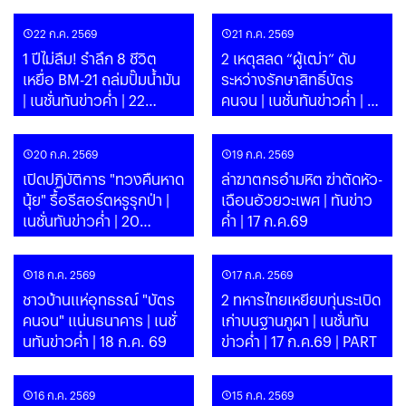
PART
22 ก.ค. 2569
21 ก.ค. 2569
1 ปีไม่ลืม! รำลึก 8 ชีวิต
2 เหตุสลด “ผู้เฒ่า” ดับ
เหยื่อ BM-21 ถล่มปั๊มน้ำมัน
ระหว่างรักษาสิทธิ์บัตร
| เนชั่นทันข่าวค่ำ | 22
คนจน | เนชั่นทันข่าวค่ำ | 21
ก.ค.69 | PART
ก.ค.69 | PART
20 ก.ค. 2569
19 ก.ค. 2569
เปิดปฏิบัติการ "ทวงคืนหาด
ล่าฆาตกรอำมหิต ฆ่าตัดหัว-
นุ้ย" รื้อรีสอร์ตหรูรุกป่า |
เฉือนอัวยวะเพศ | ทันข่าว
เนชั่นทันข่าวค่ำ | 20
ค่ำ | 17 ก.ค.69
ก.ค.69 | PART
18 ก.ค. 2569
17 ก.ค. 2569
ชาวบ้านแห่อุทธรณ์ "บัตร
2 ทหารไทยเหยียบทุ่นระเบิด
คนจน" แน่นธนาคาร | เนชั่
เก่าบนฐานภูผา | เนชั่นทัน
นทันข่าวค่ำ | 18 ก.ค. 69
ข่าวค่ำ | 17 ก.ค.69 | PART
16 ก.ค. 2569
15 ก.ค. 2569