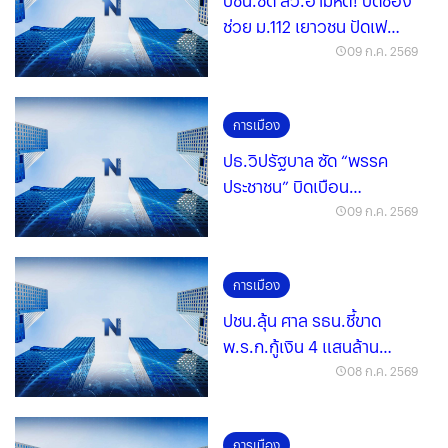
ปชน.ซัด สว.อำมหิต! ปิดช่อง
ช่วย ม.112 เยาวชน ปัดเฟ
คนิวส์ กม.นิรโทษฯ ส่อเอื้อฮั้ว
09 ก.ค. 2569
สว.
การเมือง
ปธ.วิปรัฐบาล ซัด “พรรค
ประชาชน” บิดเบือน
กม.นิรโทษอย่างน่าเกลียด
09 ก.ค. 2569
การเมือง
ปชน.ลุ้น ศาล รธน.ชี้ขาด
พ.ร.ก.กู้เงิน 4 แสนล้าน
พร้อมประเมิน 4 ฉากทัศน์
08 ก.ค. 2569
การเมือง