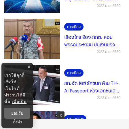
หาเสียงถูกปลด
23 มิ.ย. 2569
การเมือง
เรืองไกร ร้อง กกต. สอบ
พรรคประชาชน ปมเงินบริจาค
เอี่ยว Forex
23 มิ.ย. 2569
×
การเมือง
เราใช้คุกกี้
เพื่อให้
ภท.อัด ไอซ์ รักชนก ค้าน TH-
เว็บไซต์
AI Passport ห่วงเอกชนเสีย
ทำงานได้ดี
ประโยชน์?
23 มิ.ย. 2569
ขึ้น
เพิ่มเติม
ยอมรับ
Columnist
ตั้งค่า