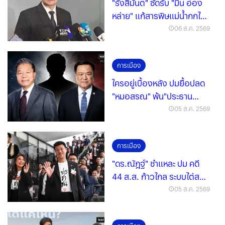
"รังสิมันต์" ซัดรับ "มิน อ่อง
หล่าย" แก้สารพิษแม่น้ำกกไร้
ผล
06 ส.ค. 2569
การเมือง
ใครอยู่เบื้องหลัง ปมยื้อปลด
"หมอสรณ" พ้น"ประธาน
กสทช." หรือเพราะกุนซือลับ
05 ส.ค. 2569
การเมือง
"ดร.ณัฎฐ์" ชำแหละ ปม คดี
44 ส.ส. ก้าวไกล ระบบไต่สวน
ศาลกำหนดเกม
05 ส.ค. 2569