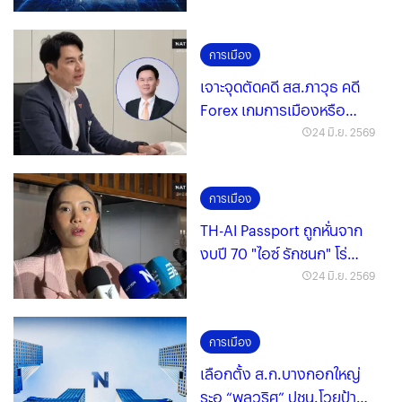
การเมือง
เจาะจุดตัดคดี สส.ภาวุธ คดี
Forex เกมการเมืองหรือ
เรื่องผิดกฎหมาย?
24 มิ.ย. 2569
การเมือง
TH-AI Passport ถูกหั่นจาก
งบปี 70 "ไอซ์ รักชนก" โร่
ขอบคุณ สำนักงบ
24 มิ.ย. 2569
การเมือง
เลือกตั้ง ส.ก.บางกอกใหญ่
ระอุ “พลวริศ” ปชน.โวยป้าย