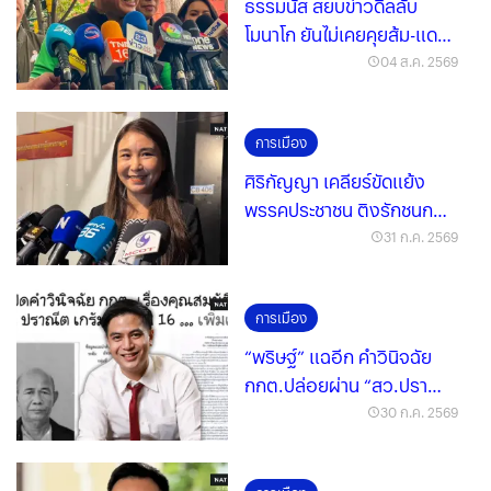
ธรรมนัส สยบข่าวดีลลับ
โมนาโก ยันไม่เคยคุยส้ม-แดง
ให้ฟังจากปากผม
04 ส.ค. 2569
การเมือง
ศิริกัญญา เคลียร์ขัดแย้ง
พรรคประชาชน ติงรักชนก
ป้อง ป้อม ภาวุธ
31 ก.ค. 2569
การเมือง
“พริษฐ์” แฉอีก คำวินิจฉัย
กกต.ปล่อยผ่าน “สว.ปราณี
ต” อดีตพลขับ “ปู่ชัย”
30 ก.ค. 2569