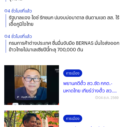
4 ชั่วโมงที่แล้ว
รัฐบาลแจง ไอซ์ รักชนก ปมงบบ่อบาดาล ยันตามเขต สส. ไร้
เอื้อภูมิใจไทย
4 ชั่วโมงที่แล้ว
กรมการค้าต่างประเทศ ชื่นมื่นจับมือ BERNAS มั่นใจส่งออก
ข้าวไทยไปมาเลเซียปีนี้ทะลุ 700,000 ตัน
การเมือง
พยานคดีฮั้ว สว.ซัด กกต.-
มหาดไทย เกียร์ว่างฮั้ว สว.
ฝาก มท.1 หวดก้นข้าราชการ
04 ส.ค. 2569
การเมือง