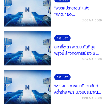
"พรรคประชาชน" แจ้ง
"กกต." ขอ
เปลี่ยนแปลง"กรรมการ
08 ก.ค. 2569
บริหารพรรค"เหลือ 3 คน
การเมือง
สภาชี้ชะตา พ.ร.บ.สันติสุข
พรุ่งนี้ ล้างคดีการเมือง 6 พัน
ราย ไร้ 112
07 ก.ค. 2569
การเมือง
พรรคประชาชน มติเอกฉันท์
คว่ำร่าง พ.ร.บ.งบประมาณ
2570 วาระ 1
01 ก.ค. 2569