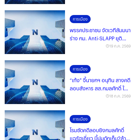
การเมือง
พรรคประชาชน จัดเวทีสัมมนา
ร่าง กม. Anti-SLAPP ยุติ
ฟ้องปิดปาก
19 ก.ค. 2569
การเมือง
“เท้ง" จี้นายกฯ อนุทิน สางคดี
ลอบสังหาร สส.กมลศักดิ์ ใน
ฐานะคุมทั้ง “ตร.-มท.”
18 ก.ค. 2569
การเมือง
โรมซัดคดีลอบยิงกมลศักดิ์
แฉรัฐเอี่ยว บี้ปมดักเก็บ2ล้าน