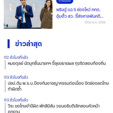
การเมือง
พริษฐ์ แฉ 5 ช่องโหว่ กกต.
อุ้มฮั้ว สว. จี้ส่งศาลฟันคดี
โกง
04 ส.ค. 2569
ข่าวล่าสุด
2 ชั่วโมงที่แล้ว
หมอตุลย์ นัดบุกยื่นนายกฯ จี้ลุยขยายผล ทุจริตสอบท้องถิ่น
3 ชั่วโมงที่แล้ว
ปชป.ดัน พ.ร.บ.ป้องกันอาชญากรรมต่อเนื่อง ปิดช่องลดโทษ
ทำผิดซ้ำ
3 ชั่วโมงที่แล้ว
วีระ ขอโทษจำปีผิด พักสิมิลัน วอนอธิบดีเลิกสอบหัวหน้า
อุทยาน