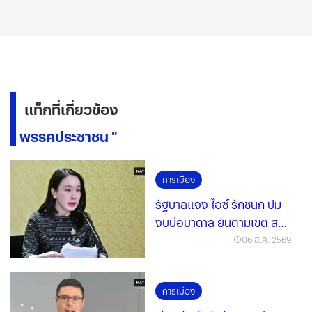
แท็กที่เกี่ยวข้อง
" พรรคประชาชน "
การเมือง
รัฐบาลแจง ไอซ์ รักชนก ปม
งบบ่อบาดาล ยันตามเขต สส.
ไร้เอื้อภูมิใจไทย
06 ส.ค. 2569
การเมือง