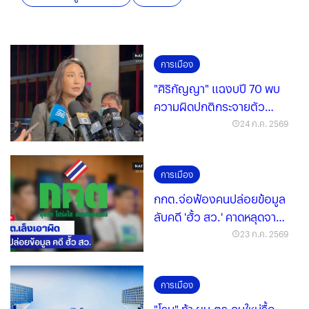
การเมือง
"ศิริกัญญา" แฉงบปี 70 พบ
ความผิดปกติกระจายตัว
หลายกระทรวง
24 ก.ค. 2569
การเมือง
กกต.จ่อฟ้องคนปล่อยข้อมูล
ลับคดี 'ฮั้ว สว.' คาดหลุดจาก
ชุด 26
23 ก.ค. 2569
การเมือง