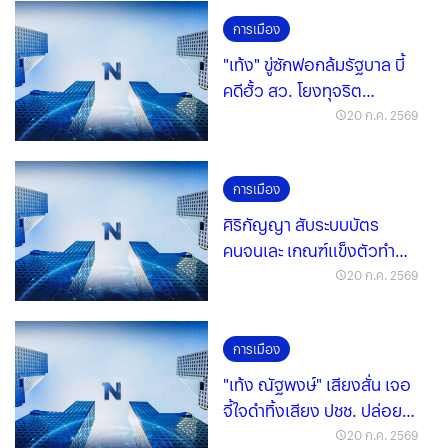
การเมือง
"เท้ง" ขู่ซักฟอกล้มรัฐบาล บี้
คดีฮั้ว สว. โยงทุจริต
"อนุทิน"
20 ก.ค. 2569
การเมือง
ศิริกัญญา สับระบบบัตร
คนจนเละ เกณฑ์แข็งตัวทำ
คนจนจริงตกหล่น
20 ก.ค. 2569
การเมือง
"เท้ง ณัฐพงษ์" เสียงสั่น เจอ
จี้ใจดำทิ้งเสียง ปชช. ปล่อย
โจรครองอำนาจ
20 ก.ค. 2569