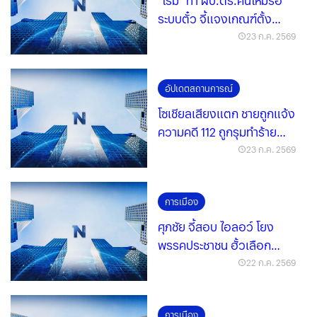
"โรม" ท้า ผบ.ตร.คนใหม่รื้อ
ระบบตั๋ว จี้แจงเกณฑ์ตั้ง
สำราญ
23 ก.ค. 2569
อัปเดตสถานการณ์
โซเชียลเสียงแตก ชายถูกแจ้ง
ความคดี 112 ถูกรุมทำร้าย
ก่อนพาส่ง ตร.
23 ก.ค. 2569
การเมือง
ศุภชัย จี้สอบ ไอลอว์ โยง
พรรคประชาชน ฮั้วเลือก
สว.ชงสอบแหล่งทุน
22 ก.ค. 2569
การเมือง