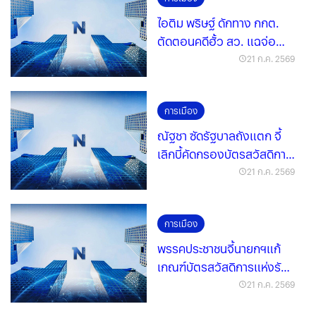
ไอติม พริษฐ์ ดักทาง กกต.
ตัดตอนคดีฮั้ว สว. แฉจ่อ
สังเวยน้ำเงินอ่อน
21 ก.ค. 2569
การเมือง
ณัฐชา ซัดรัฐบาลถังแตก จี้
เลิกบี้คัดกรองบัตรสวัสดิการ
แห่งรัฐ
21 ก.ค. 2569
การเมือง
พรรคประชาชนจี้นายกฯแก้
เกณฑ์บัตรสวัสดิการแห่งรัฐ
เลิกตัดสิทธิ์
21 ก.ค. 2569