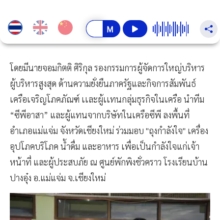
โดยมีนายจอมกิตติ ศิริกุล รองกรรมการผู้จัดการใหญ่บริหาร
ผู้บริหารสูงสุด ด้านความยั่งยืนภาครัฐและกิจการสัมพันธ์
เครือเจริญโภคภัณฑ์ เเละผู้เเทนกลุ่มธุรกิจในเครือ นำทีม
“ซีพีอาสา” และผู้แทนจากบริษัทในเครือซีพี ลงพื้นที่
อำเภอแม่แจ่ม จังหวัดเชียงใหม่ ร่วมมอบ "ถุงกำลังใจ" เครื่อง
อุปโภคบริโภค น้ำดื่ม และอาหาร เพื่อเป็นกำลังใจแก่เจ้า
หน้าที่ และผู้ประสบภัย ณ ศูนย์พักพิงชั่วคราว โรงเรียนบ้าน
ปางอุ๋ง อ.แม่แจ่ม จ.เชียงใหม่