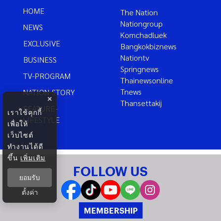
HOME
The Nation
Nationgroup
NEWS
Komchadluek
EXCLUSIVE
Bangkokbiznews
Nationtv
BUSINESS
Springnews
TV-PROGRAM
Thainewsonline
Tnews
NATION-STORY
×
Thansettakij
FEATURE-
เราใช้คุกกี้
LIFESTYLE
เพื่อให้
เว็บไซต์
ทำงานได้ดี
ขึ้น
เพิ่มเติม
FOLLOW US
ยอมรับ
ตั้งค่า
MEMBERSHIP