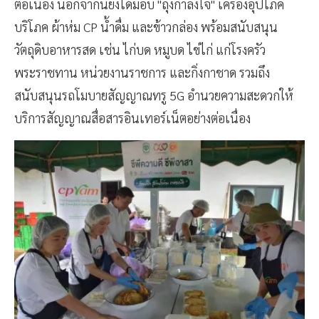
ต่อเนื่อง นอกจากนี้ยังได้มอบ "ถุงกำลังใจ" เครื่องอุปโภค
บริโภค ผ้าห่ม CP น้ำดื่ม และข้าวกล่อง พร้อมสนับสนุน
วัตถุดิบอาหารสด เช่น ไก่บด หมูบด ไข่ไก่ แก่โรงครัว
พระราชทาน หน่วยงานราชการ และกิ่งกาชาด รวมถึง
สนับสนุนรถโมบายสัญญาณทรู 5G อำนวยความสะดวกให้
บริการสัญญาณสื่อสารอินเทอร์เน็ตอย่างต่อเนื่อง