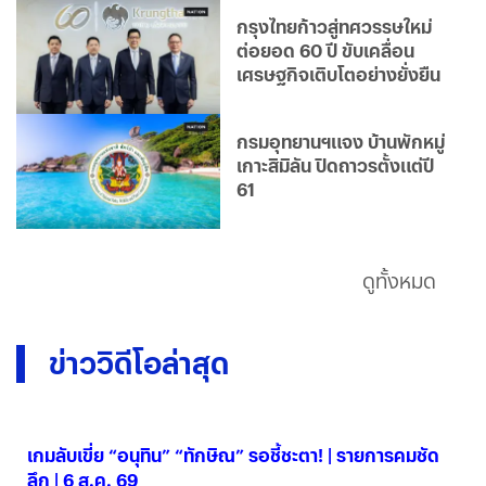
กรุงไทยก้าวสู่ทศวรรษใหม่
ต่อยอด 60 ปี ขับเคลื่อน
เศรษฐกิจเติบโตอย่างยั่งยืน
กรมอุทยานฯแจง บ้านพักหมู่
เกาะสิมิลัน ปิดถาวรตั้งแต่ปี
61
ดูทั้งหมด
ข่าววิดีโอล่าสุด
เกมลับเขี่ย “อนุทิน” “ทักษิณ” รอชี้ชะตา! | รายการคมชัด
ลึก | 6 ส.ค. 69