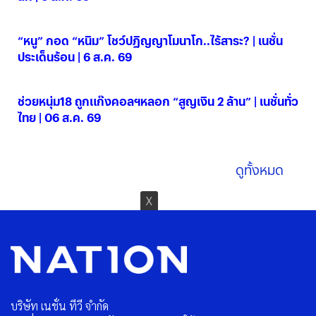
06 ส.ค. 2569
“หนู” กอด “หนิม” โชว์ปฏิญญาโมนาโก..ไร้สาระ? | เนชั่น
ประเด็นร้อน | 6 ส.ค. 69
06 ส.ค. 2569
ช่วยหนุ่ม18 ถูกแก๊งคอลฯหลอก “สูญเงิน 2 ล้าน” | เนชั่นทั่ว
ไทย | 06 ส.ค. 69
06 ส.ค. 2569
ดูทั้งหมด
บริษัท เนชั่น ทีวี จำกัด