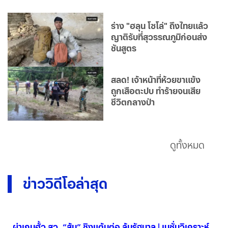
ร่าง "ฮลุน โซโล่" ถึงไทยแล้ว
ญาติรับที่สุวรรณภูมิก่อนส่ง
ชันสูตร
สลด! เจ้าหน้าที่ห้วยขาแข้ง
ถูกเสือตะปบ ทำร้ายจนเสีย
ชีวิตกลางป่า
ดูทั้งหมด
ข่าววิดีโอล่าสุด
ผ่าเกมฮั้ว สว. “ส้ม” ชิงแต้มต่อ ล้มรัฐบาล | เนชั่นวิเคราะห์