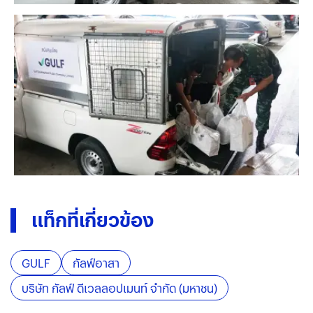
แท็กที่เกี่ยวข้อง
GULF
กัลฟ์อาสา
บริษัท กัลฟ์ ดีเวลลอปเมนท์ จำกัด (มหาชน)