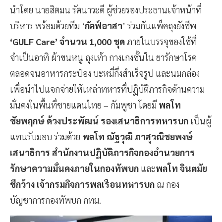
นำโดย นายสิตมน รัตนาวะดี ผู้ช่วยรองประธานเจ้าหน้าที่
บริหาร พร้อมด้วยทีม ‘
กัลฟ์อาสา
’ ร่วมกันแพ็คถุงยังชีพ
‘GULF Care’ จำนวน 1,000 ชุด
ภายในบรรจุของใช้ที่
จำเป็นอาทิ ผ้าขนหนู ถุงเท้า กางเกงชั้นใน ยารักษาโรค
ตลอดจนอาหารกระป๋อง บะหมี่กึ่งสำเร็จรูป และนมกล่อง
เพื่อนำไปแจกจ่ายให้เหล่าทหารที่ปฏิบัติภารกิจด้านความ
มั่นคงในพื้นที่ชายแดนไทย – กัมพูชา โดยมี
พลโท
ชัยพฤกษ์ ด้วงประพัฒน์ รองเสนาธิการทหารบก
เป็นผู้
แทนรับมอบ ร่วมด้วย
พลโท ณัฐวุฒิ ภาสุวณิชยพงษ์
เสนาธิการ สำนักงานปฏิบัติภารกิจกองอำนวยการ
รักษาความมั่นคงภายในกองทัพบก
และ
พลโท จินตมัย
ชีกว้าง เจ้ากรมกิจการพลเรือนทหารบก
ณ กอง
บัญชาการกองทัพบก กทม.