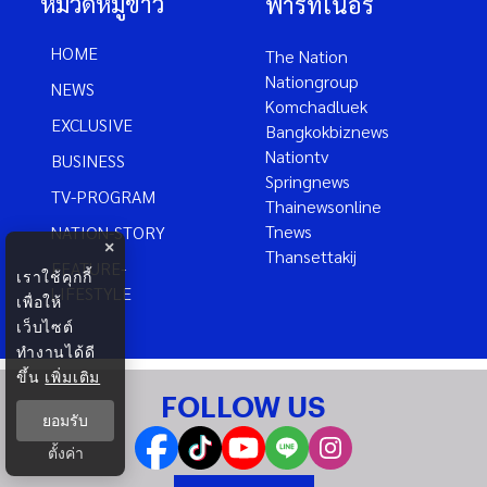
หมวดหมู่ข่าว
พาร์ทเนอร์
HOME
The Nation
Nationgroup
NEWS
Komchadluek
EXCLUSIVE
Bangkokbiznews
Nationtv
BUSINESS
Springnews
TV-PROGRAM
Thainewsonline
Tnews
NATION-STORY
×
Thansettakij
FEATURE-
เราใช้คุกกี้
LIFESTYLE
เพื่อให้
เว็บไซต์
ทำงานได้ดี
ขึ้น
เพิ่มเติม
FOLLOW US
ยอมรับ
ตั้งค่า