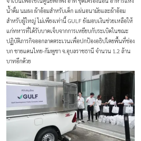
จำเป็นเพื่อใช้ในศูนย์พักพิง อาทิ ชุดเครื่องนอน อาหารแห้ง
น้ำดื่ม นมผง ผ้าอ้อมสำหรับเด็ก แผ่นอนามัยและผ้าอ้อม
สำหรับผู้ใหญ่ ไม่เพียงเท่านี้ GULF ยังมอบเงินช่วยเหลือให้
แก่ทหารที่ได้รับบาดเจ็บจากการเหยียบกับระเบิดในขณะ
ปฏิบัติภารกิจออกลาดตระเวนเพื่อปกป้องอธิปไตยพื้นที่ช่อง
บก ชายแดนไทย-กัมพูชา จ.อุบลราชธานี จำนวน 1.2 ล้าน
บาทอีกด้วย