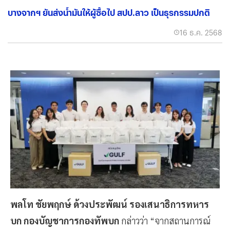
บางจากฯ ยันส่งน้ำมันให้ผู้ซื้อไป สปป.ลาว เป็นธุรกรรมปกติ
16 ธ.ค. 2568
พลโท ชัยพฤกษ์ ด้วงประพัฒน์ รองเสนาธิการทหาร
บก กองบัญชาการกองทัพบก
กล่าวว่า “จากสถานการณ์