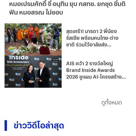
หมอเปรมศักดิ์ จี้ อนุทิน ยุบ กสทช. ยกชุด ชี้มติ
ฟัน หมอสรณ ไม่ชอบ
สุดเศร้า! มารดา 2 พี่น้อง
รัสเซีย พร้อมคนไทย-ต่าง
ชาติ ร่วมไว้อาลัยส่ง
"ไดอาน่า-โรมัน" ครั้งสุดท้าย
AIS คว้า 2 รางวัลใหญ่
Brand Inside Awards
2026 ชูแผน AI-โครงสร้าง
พื้นฐาน
ดูทั้งหมด
ข่าววิดีโอล่าสุด