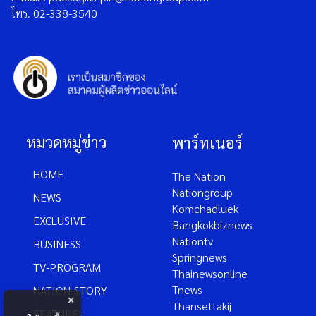
โทร. 02-338-3540
หมวดหมู่ข่าว
พาร์ทเนอร์
HOME
The Nation
Nationgroup
NEWS
Komchadluek
EXCLUSIVE
Bangkokbiznews
Nationtv
BUSINESS
Springnews
TV-PROGRAM
Thainewsonline
Tnews
NATION-STORY
×
Thansettakij
FEATURE-