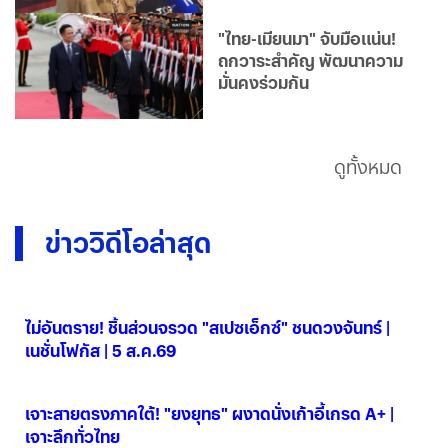
"ไทย-เมียนมา" จับมือแน่น!
ถกวาระสำคัญ พัฒนาความ
มั่นคงร่วมกัน
ดูทั้งหมด
ข่าววิดีโอล่าสุด
ไม่อันตราย! ชิ้นส่วนจรวด "สเปซเอ็กซ์" ชนดวงจันทร์ |
เนชั่นโฟกัส | 5 ส.ค.69
06 ส.ค. 2569
เจาะสายตรงภาคใต้! "ยงยุทธ" ผงาดนั่งเก้าอี้เกรด A+ |
เจาะลึกทั่วไทย