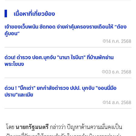
เนื้อหาที่เกี่ยวข้อง
เจ้าของเว็บพนัน ซัดทอด จ่ายค่าคุ้มครองรายเดือนให้ “ต้อง
คู้บอน”
14 ก.ค. 2568
ด่วน! ตำรวจ ปอศ.บุกจับ "นานา ไรบีนา" ที่บ้านพักย่าน
พระโขนง
03 ธ.ค. 2568
ด่วน ! "บิ๊กเต่า" ยกกำลังตำรวจ ปปป. บุกจับ "จอนนี่มือ
ปราบ"และเมีย
14 ส.ค. 2568
โดย
นายก​รัฐมนตรี​
กล่าวว่า​ ปัญหาด้านความมั่นคงเป็น