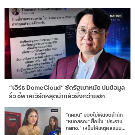
“เอิร์ธ DomeCloud” ซัดรัฐเมาหมัด ปมข้อมูล
รั่ว ชี้พาสเวิร์ดหลุดน่ากลัวยิ่งกว่าแฮก
"ภคมน" มองไม่เห็นจิตสำนึก
"หมอสรณ" ยื้อนั่ง "ประธาน
กสทช." เหน็บให้เหตุผลแบบ
ศรีธนญชัย