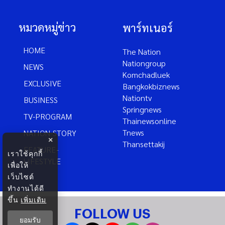
หมวดหมู่ข่าว
พาร์ทเนอร์
HOME
The Nation
Nationgroup
NEWS
Komchadluek
EXCLUSIVE
Bangkokbiznews
Nationtv
BUSINESS
Springnews
TV-PROGRAM
Thainewsonline
Tnews
NATION-STORY
×
Thansettakij
FEATURE-
เราใช้คุกกี้
LIFESTYLE
เพื่อให้
เว็บไซต์
ทำงานได้ดี
ขึ้น
เพิ่มเติม
FOLLOW US
ยอมรับ