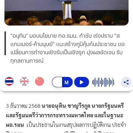
"อนุทิน​" มอบนโยบาย​ กอ.รมน.​ กำชับ​ เร่งปราบ "ส
แกมเมอร์-​ค้ามนุษย์"​ แนะสร้างภูมิคุ้มกัน​ประชาชน​ ขอ
เปลี่ยนการทำงานเชิงรับเป็นเชิงรุก​ มุ่งผลชัดเจน​ รับ
ทุกสถานการณ์​
3 ธันวาคม 2568
นายอนุทิน​ ชาญ​วี​รกูล​ นายก​รัฐมนตรี​
และ​รัฐมนตรี​ว่าการ​กระทรวง​มหาดไทย​ และในฐานะ
ผอ.รมน
เป็นประธานในงานสรุปผลการปฏิบัติงาน ประจำ