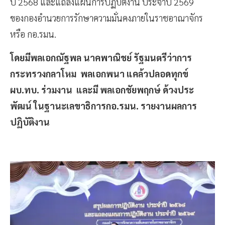
ปี 2568 และแถลงแผนการปฏิบัติงาน ประจำปี 2569
ของกองอำนวยการรักษาความมั่นคงภายในราชอาณาจักร
หรือ​ กอ.รมน.
โดยมีพลเอกณัฐพล​ นาค​พาณิชย์​ รัฐมนตรี​ว่าการ
กระทรวงกลาโหม​ พลเอกพนา​ แคล้วปลอดทุกข์​
ผบ.ทบ.​ ร่วมงาน และมี พลเอกชัยพฤก​ษ์​ ด้วงประ
พัฒน์​ ในฐานะเลขาธิการกอ.รมน.​ รายงานผลการ
ปฏิบัติงาน​