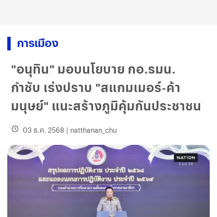
การเมือง
"อนุทิน​" มอบนโยบาย​ กอ.รมน.
กำชับ​ เร่งปราบ "สแกมเมอร์-​ค้า
มนุษย์"​ แนะสร้างภูมิคุ้มกัน​ประชาชน​
03 ธ.ค. 2568
|
natthanan_chu