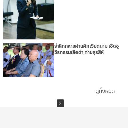
รำลึกทหารผ่านศึกเวียดนาม เชิดชู
วีรกรรมเสือดำ ค่ายสุรสีห์
ดูทั้งหมด