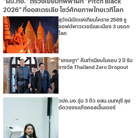
"ผบ.ทอ." ตรวจเยี่ยมทัพฟ้าฝึก "Pitch Black
2026" ที่ออสเตรเลีย โชว์ศักยภาพไทยเวทีโลก
สุวัจน์เปิดแห่เทียนโคราช 2569 ชู
ซอฟต์พาวเวอร์และเมือง 3 มรดก
โลก
"เศรษฐา" คืนทำเนียบในรอบ 2 ปี รับ
รางวัล Thailand Zero Dropout
วปอ.บอ.รุ่น 3 ติว อสม.นนทบุรี ลุย
ตัดวงจรแก๊งคอลเซ็นเตอร์