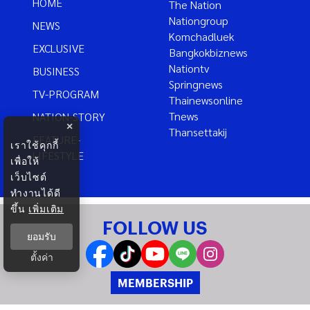
HOME
The Nation
Nationgroup
NEWS
Komchadluek
EXCLUSIVE
Bangkokbiznews
Nationtv
BUSINESS
Springnews
TV-PROGRAM
Thainewsonline
Tnews
NATION-STORY
×
Thansettakij
FEATURE-
เราใช้คุกกี้
LIFESTYLE
เพื่อให้
เว็บไซต์
ทำงานได้ดี
ขึ้น
เพิ่มเติม
FOLLOW US
ยอมรับ
ตั้งค่า
MEMBERSHIP