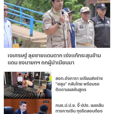
เจเศรษฐ์ ลุยชายแดนตาก เร่งแก้กระสุนข้าม
แดน ชงนายกฯ ถกผู้นำเมียนมา
สอท.อังการา เตรียมส่งร่าง
"ฮลุน" กลับไทย พร้อมรอ
ติดตามผลชันสูตร
กมธ.ป.ป.ช. จี้ ปปง. เผยเส้น
ทางการเงิน ทุจริตสอบท้อง