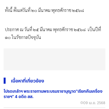
ทั้งนี้ ตั้งแต่วันที่ ๒๐ มีนาคม พุทธศักราช ๒๕๖๘
ประกาศ ณ วันที่ ๒๕ มีนาคม พุทธศักราช ๒๕๖๘ เป็นปีที่
๑๐ ในรัชกาลปัจจุบัน
เนื้อหาที่เกี่ยวข้อง
โปรดเกล้าฯ พระราชทานพระบรมราชานุญาต"เรียกคืนเครื่อง
ราชฯ" 4 อดีต สส.
09 เม.ย. 2568