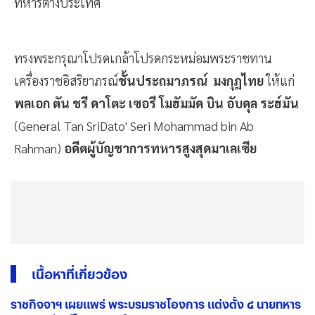
ทหารต่างประเทศ
ทรงพระกรุณาโปรดเกล้าโปรดกระหม่อมพระราชทาน
เครื่องราชอิสริยาภรณ์
ชั้นประถมาภรณ์ มงกุฎไทย
ให้แก่
พลเอก ตัน ชรี ดาโตะ เซอรี โมฮัมมัด บิน อับดุล ระฮ์มัน
(General Tan SriDato' Seri Mohammad bin Ab
Rahman)
อดีตผู้บัญชาการทหารสูงสุดมาเลเซีย
เนื้อหาที่เกี่ยวข้อง
ราชกิจจาฯ เผยแพร่ พระบรมราชโองการ แต่งตั้ง ๔ นายทหาร