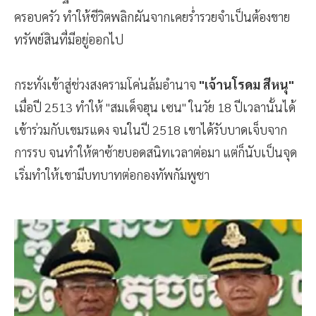
ครอบครัว ทำให้ชีวิตพลิกผันจากเคยร่ำรวยจำเป็นต้องขาย
ทรัพย์สินที่มีอยู่ออกไป
กระทั่งเข้าสู่ช่วงสงครามโค่นล้มอำนาจ
"เจ้านโรดม สีหนุ"
เมื่อปี 2513 ทำให้ "สมเด็จฮุน เซน" ในวัย 18 ปีเวลานั้นได้
เข้าร่วมกับเขมรแดง จนในปี 2518 เขาได้รับบาดเจ็บจาก
การรบ จนทำให้ตาซ้ายบอดสนิทเวลาต่อมา แต่ก็นับเป็นจุด
เริ่มทำให้เขามีบทบาทต่อกองทัพกัมพูชา