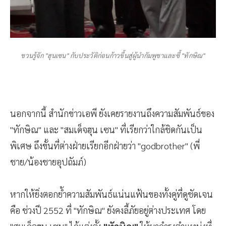
ชวนรู้จัก "ฮุนเซน" กับประวัติก่อนก้าวขึ้นสู่ผู้นำกัมพูชาและซี้ "ทักษิณ"
นอกจากนี้ สำนักข่าวเอพี ยังเคยรายงานถึงความสัมพันธ์ของ
"ทักษิณ" และ "สมเด็จฮุน เซน" ที่เรียกว่าใกล้ชิดกันเป็น
พิเศษ ถึงขั้นที่ต่างฝ่ายเรียกอีกฝ่ายว่า "godbrother" (พี่
ชาย/น้องชายอุปถัมภ์)
หากให้ยิ่งตอกย้ำความสัมพันธ์แน่นแฟ้นของทั้งคู่ที่ดูชัดเจน
คือ ช่วงปี 2552 ที่ "ทักษิณ" ยังคงลี้ภัยอยู่ต่างประเทศ โดย