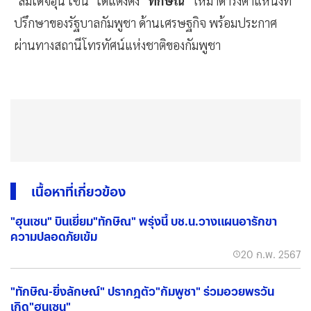
"สมเด็จฮุน เซน" ได้แต่งตั้ง
"ทักษิณ"
ให้มาดำรงตำแหน่งที่
ปรึกษาของรัฐบาลกัมพูชา ด้านเศรษฐกิจ พร้อมประกาศ
ผ่านทางสถานีโทรทัศน์แห่งชาติของกัมพูชา
เนื้อหาที่เกี่ยวข้อง
"ฮุนเซน" บินเยี่ยม"ทักษิณ" พรุ่งนี้ บช.น.วางแผนอารักขา
ความปลอดภัยเข้ม
20 ก.พ. 2567
"ทักษิณ-ยิ่งลักษณ์" ปรากฎตัว"กัมพูชา" ร่วมอวยพรวัน
เกิด"ฮุนเซน"