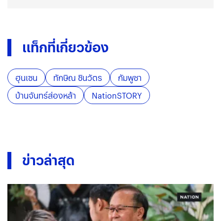
แท็กที่เกี่ยวข้อง
ฮุนเซน
ทักษิณ ชินวัตร
กัมพูชา
บ้านจันทร์ส่องหล้า
NationSTORY
ข่าวล่าสุด