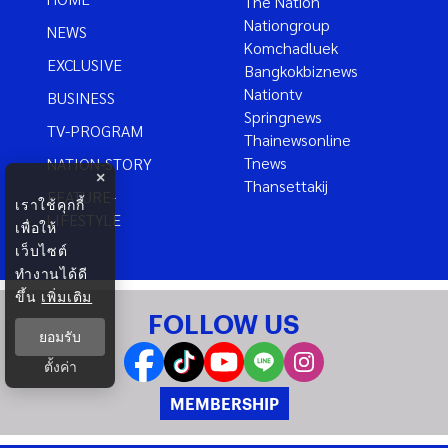
The Nation
Nationgroup
NEWS
Komchadluek
EXCLUSIVE
Bangkokbiznews
Nationtv
BUSINESS
Springnews
TV-PROGRAM
Thainewsonline
Tnews
NATION-STORY
×
Thansettakij
FEATURE-
เราใช้คุกกี้
LIFESTYLE
เพื่อให้
เว็บไซต์
ทำงานได้ดี
ขึ้น
เพิ่มเติม
FOLLOW US
ยอมรับ
ตั้งค่า
MEMBERSHIP