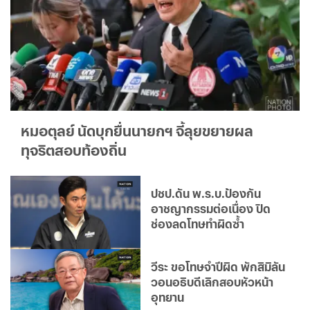
หมอตุลย์ นัดบุกยื่นนายกฯ จี้ลุยขยายผล
ทุจริตสอบท้องถิ่น
ปชป.ดัน พ.ร.บ.ป้องกัน
อาชญากรรมต่อเนื่อง ปิด
ช่องลดโทษทำผิดซ้ำ
วีระ ขอโทษจำปีผิด พักสิมิลัน
วอนอธิบดีเลิกสอบหัวหน้า
อุทยาน