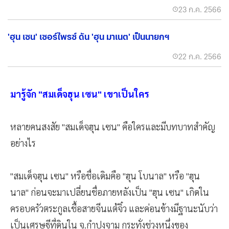
23 ก.ค. 2566
'ฮุน เซน' เซอร์ไพรซ์ ดัน 'ฮุน มาเนต' เป็นนายกฯ
22 ก.ค. 2566
มารู้จัก "สมเด็จฮุน เซน" เขาเป็นใคร
หลายคนสงสัย "สมเด็จฮุน เซน" คือใครและมีบทบาทสำคัญ
อย่างไร
"สมเด็จฮุน เซน" หรือชื่อเดิมคือ "ฮุน โบนาล" หรือ "ฮุน
นาล" ก่อนจะมาเปลี่ยนชื่อภายหลังเป็น "ฮุน เซน" เกิดใน
ครอบครัวตระกูลเชื้อสายจีนแต้จิ๋ว และค่อนข้างมีฐานะนับว่า
เป็นเศรษฐีที่ดินใน จ.กำปงจาม กระทั่งช่วงหนึ่งของ