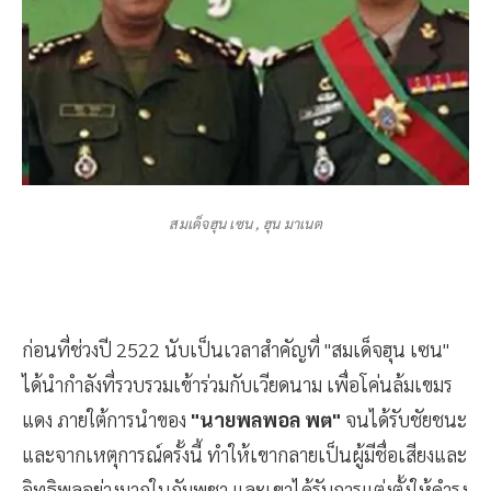
สมเด็จฮุน เซน , ฮุน มาเนต
ก่อนที่ช่วงปี 2522 นับเป็นเวลาสำคัญที่ "สมเด็จฮุน เซน"
ได้นำกำลังที่รวบรวมเข้าร่วมกับเวียดนาม เพื่อโค่นล้มเขมร
แดง ภายใต้การนำของ
"นายพลพอล พต"
จนได้รับชัยชนะ
และจากเหตุการณ์ครั้งนี้ ทำให้เขากลายเป็นผู้มีชื่อเสียงและ
อิทธิพลอย่างมากในกัมพูชา และเขาได้รับการแต่งตั้งให้ดำรง