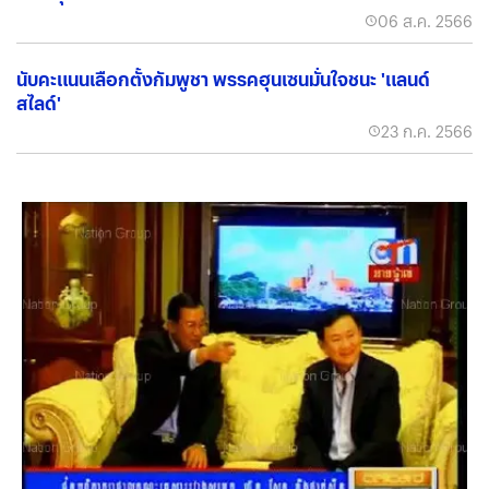
06 ส.ค. 2566
นับคะแนนเลือกตั้งกัมพูชา พรรคฮุนเซนมั่นใจชนะ 'แลนด์
สไลด์'
23 ก.ค. 2566