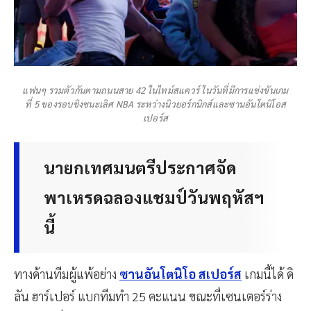
แฟนๆ รวมตัวกันตามถนนสาย 42 ในไทม์สแควร์ ในวันที่มีการแข่งขันเกม
ที่ 5 ของรอบชิงชนะเลิศ NBA ระหว่างนิวยอร์กนิกส์และซานอันโตนิโอส
เปอร์ส
นายกเทศมนตรีประกาศจัด
พาเหรดฉลองแชมป์วันพฤหัสฯ
นี้
ทางด้านทีมผู้แพ้อย่าง
ซานอันโตนิโอ สเปอร์ส
เกมนี้ได้ ดิ
ลัน ฮาร์เปอร์ แบกทีมทำ 25 คะแนน ขณะที่เซนเตอร์ร่าง