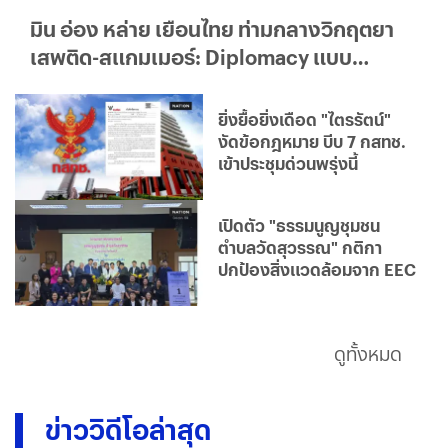
มิน อ่อง หล่าย เยือนไทย ท่ามกลางวิกฤตยา
เสพติด-สแกมเมอร์: Diplomacy แบบ
ใด...ใครได้ประโยชน์จริง?
ยิ่งยื้อยิ่งเดือด "ไตรรัตน์"
งัดข้อกฎหมาย บีบ 7 กสทช.
เข้าประชุมด่วนพรุ่งนี้
เปิดตัว "ธรรมนูญชุมชน
ตำบลวัดสุวรรณ" กติกา
ปกป้องสิ่งแวดล้อมจาก EEC
ดูทั้งหมด
ข่าววิดีโอล่าสุด