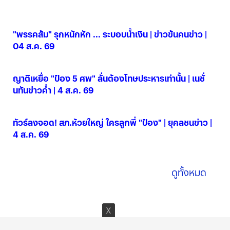
"พรรคส้ม" รุกหนักหัก ... ระบอบน้ำเงิน | ข่าวข้นคนข่าว |
04 ส.ค. 69
04 ส.ค. 2569
ญาติเหยื่อ "ป๋อง 5 ศพ" ลั่นต้องโทษประหารเท่านั้น | เนชั่
นทันข่าวค่ำ | 4 ส.ค. 69
04 ส.ค. 2569
ทัวร์ลงจอด! สภ.ห้วยใหญ่ ใครลูกพี่ "ป๋อง" | ยุคลชนข่าว |
4 ส.ค. 69
04 ส.ค. 2569
ดูทั้งหมด