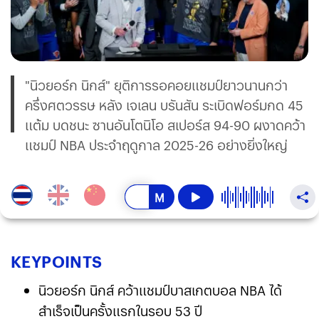
"นิวยอร์ก นิกส์" ยุติการรอคอยแชมป์ยาวนานกว่า
ครึ่งศตวรรษ หลัง เจเลน บรันสัน ระเบิดฟอร์มกด 45
แต้ม บดชนะ ซานอันโตนิโอ สเปอร์ส 94-90 ผงาดคว้า
แชมป์ NBA ประจำฤดูกาล 2025-26 อย่างยิ่งใหญ่
KEY
POINTS
นิวยอร์ก นิกส์ คว้าแชมป์บาสเกตบอล NBA ได้
สำเร็จเป็นครั้งแรกในรอบ 53 ปี