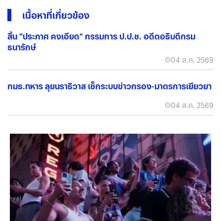
เนื้อหาที่เกี่ยวข้อง
สิ้น "ประภาศ คงเอียด" กรรมการ ป.ป.ช. อดีตอธิบดีกรม
ธนารักษ์
04 ส.ค. 2569
กมธ.ทหาร ลุยนราธิวาส เช็กระบบข่าวกรอง-มาตรการเยียวยา
04 ส.ค. 2569