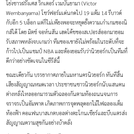
โย่งชาวฝรั่งเศส วิกเตอร์ เวมบันยามา (Victor
Wembanyama) โชว์ฟอร์มเด่นกดไป 19 แต้ม 14 รีบาวด์
กับอีก 5 บล็อก แต่ก็ไม่เพียงพอจะหยุดยั้งความเก๋าเกมของนิ
กส์ได้ โดย มิตช์ จอห์นสัน เฮดโค้ชของสเปอรส์ออกมายอม
รับสภาพหลังจบเกมว่า ทีมของเขายังไม่พร้อมในระดับที่จะ
ก้าวไปเป็นแชมป์ NBA และต้องยอมรับว่านิวยอร์กเป็นทีมที่
ดีกว่าอย่างชัดเจนในซีรีส์นี้
ขณะเดียวกัน บรรยากาศภายในมหานครนิวยอร์ก ทันทีสิ้น
เสียงสัญญาณหมดเวลา ประชาชนชาวนิวยอร์กนับแสนคน
ต่างหลั่งไหลออกมารวมตัวฉลองกันตามท้องถนนจนการ
จราจรเป็นอัมพาต เกิดภาพการจุดพลุดอกไม้ไฟฉลองเต็ม
ท้องฟ้า คอแฟนบาสเกตบอลต่างตะโกนเชียร์และบีบแตรส่ง
สัญญาณความสุขกันอย่างบ้าคลั่ง