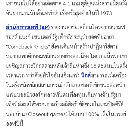
เอาชนะไปได้อย่างเด็ดขาด 4-1 เกม ยุติยุคแห่งความผิดหวัง
อันยาวนานนับตั้งแต่ทำสำเร็จครั้งสุดท้ายในปี 1973
สำนักข่าวเอพี (AP)
รายงานความเคลื่อนไหวจากสนามฟ
รอสต์ แบงก์ เซนเตอร์ รัฐเท็กซัส ระบุว่า ยอดทีมฉายา
"Comeback Knicks" ยังคงเดินหน้าสร้างปาฏิหาริย์ตาม
หมากแทกติกจอมพลิกนรกอย่างต่อเนื่อง โดยเกมนี้พวกเขา
เผชิญสภาวะวิกฤตตามหลังเจ้าถิ่นห่างถึง 16 คะแนนในครึ่ง
เวลาแรก ทว่าด้วยหัวใจอันแข็งแกร่ง
นิกส์
สามารถเร่งเครื่อง
ในครึ่งหลังพลิกสถานการณ์กลับมาแซงคว้าชัยชนะต่อหน้า
แฟนบอลนิวยอร์กหลายพันคนที่ลงทุนเดินทางข้ามรัฐมา
เชียร์ ส่งผลให้พวกเขาสร้างสถิติคว้าชัยชนะในเกมปิดซีรีส์
นอกบ้าน (Closeout games) ได้แบบ 100% เต็มในเพลย์
ออฟปีนี้