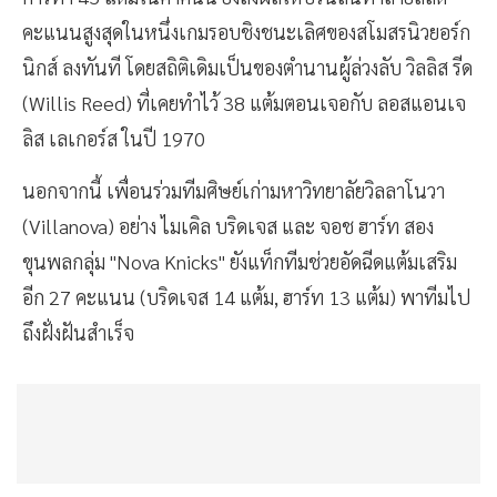
คะแนนสูงสุดในหนึ่งเกมรอบชิงชนะเลิศของสโมสรนิวยอร์ก
นิกส์ ลงทันที โดยสถิติเดิมเป็นของตำนานผู้ล่วงลับ วิลลิส รีด
(Willis Reed) ที่เคยทำไว้ 38 แต้มตอนเจอกับ ลอสแอนเจ
ลิส เลเกอร์ส ในปี 1970
นอกจากนี้ เพื่อนร่วมทีมศิษย์เก่ามหาวิทยาลัยวิลลาโนวา
(Villanova) อย่าง ไมเคิล บริดเจส และ จอช ฮาร์ท สอง
ขุนพลกลุ่ม "Nova Knicks" ยังแท็กทีมช่วยอัดฉีดแต้มเสริม
อีก 27 คะแนน (บริดเจส 14 แต้ม, ฮาร์ท 13 แต้ม) พาทีมไป
ถึงฝั่งฝันสำเร็จ