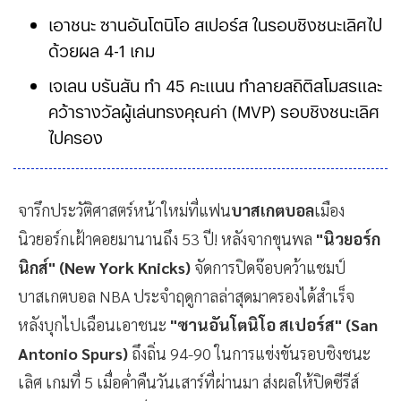
เอาชนะ ซานอันโตนิโอ สเปอร์ส ในรอบชิงชนะเลิศไป
ด้วยผล 4-1 เกม
เจเลน บรันสัน ทำ 45 คะแนน ทำลายสถิติสโมสรและ
คว้ารางวัลผู้เล่นทรงคุณค่า (MVP) รอบชิงชนะเลิศ
ไปครอง
จารึกประวัติศาสตร์หน้าใหม่ที่แฟน
บาสเกตบอล
เมือง
นิวยอร์กเฝ้าคอยมานานถึง 53 ปี! หลังจากขุนพล
"นิวยอร์ก
นิกส์" (New York Knicks)
จัดการปิดจ๊อบคว้าแชมป์
บาสเกตบอล NBA ประจำฤดูกาลล่าสุดมาครองได้สำเร็จ
หลังบุกไปเฉือนเอาชนะ
"ซานอันโตนิโอ สเปอร์ส" (San
Antonio Spurs)
ถึงถิ่น 94-90 ในการแข่งขันรอบชิงชนะ
เลิศ เกมที่ 5 เมื่อค่ำคืนวันเสาร์ที่ผ่านมา ส่งผลให้ปิดซีรีส์