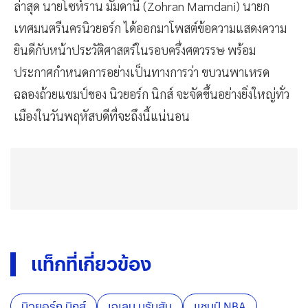
ล่าสุด นายโซห์ราน มัมดานี (Zohran Mamdani) นายก
เทศมนตรีนครนิวยอร์ก ได้ออกมาโพสต์ข้อความแสดงความ
ยินดีกับหน้าประวัติศาสตร์ในรอบครึ่งศตวรรษ พร้อม
ประกาศกำหนดการอย่างเป็นทางการว่า ขบวนพาเหรด
ฉลองถ้วยแชมป์ของ นิวยอร์ก นิกส์ จะจัดขึ้นอย่างยิ่งใหญ่ทั่ว
เมืองในวันพฤหัสบดีที่จะถึงนี้แน่นอน
แท็กที่เกี่ยวข้อง
นิวยอร์ก นิกส์
เจเลน บรันสัน
แชมป์ NBA