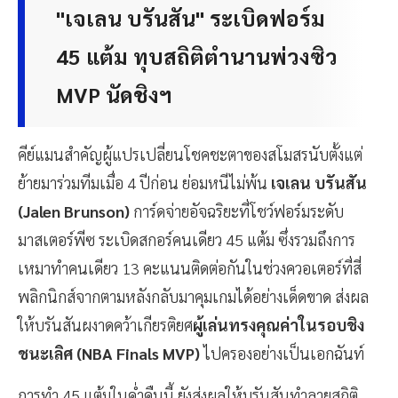
"เจเลน บรันสัน" ระเบิดฟอร์ม
45 แต้ม ทุบสถิติตำนานพ่วงซิว
MVP นัดชิงฯ
คีย์แมนสำคัญผู้แปรเปลี่ยนโชคชะตาของสโมสรนับตั้งแต่
ย้ายมาร่วมทีมเมื่อ 4 ปีก่อน ย่อมหนีไม่พ้น
เจเลน บรันสัน
(Jalen Brunson)
การ์ดจ่ายอัจฉริยะที่โชว์ฟอร์มระดับ
มาสเตอร์พีซ ระเบิดสกอร์คนเดียว 45 แต้ม ซึ่งรวมถึงการ
เหมาทำคนเดียว 13 คะแนนติดต่อกันในช่วงควอเตอร์ที่สี่
พลิกนิกส์จากตามหลังกลับมาคุมเกมได้อย่างเด็ดขาด ส่งผล
ให้บรันสันผงาดคว้าเกียรติยศ
ผู้เล่นทรงคุณค่าในรอบชิง
ชนะเลิศ (NBA Finals MVP)
ไปครองอย่างเป็นเอกฉันท์
การทำ 45 แต้มในค่ำคืนนี้ ยังส่งผลให้บรันสันทำลายสถิติ