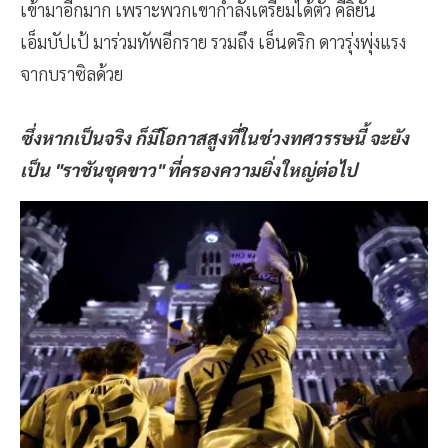
เข้ามาอีกมาก เพราะพวกเขากำลังเตรียมได้ตัว คีลิยัน
เอ็มบัปเป้ มาร่วมทัพอีกราย รวมถึง เอ็นดริก ดาวรุ่งพุ่งแรง
จากบราซิลด้วย
ซึ่งหากเป็นจริง ก็มีโอกาสสูงที่ในช่วงทศวรรษนี้ จะยัง
เป็น "ราชันชุดขาว" ที่ครองความยิ่งใหญ่ต่อไป