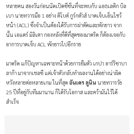
หลายคน สองวันก่อนนัดเปิดซีซั่นที่จะพบกับ แอธเลติก บิล
เบา นายทวารมือ 1 อย่าง ติโบต์ กูร์กตัวส์ บาดเจ็บเอ็นไขว้
หน้า (ACL) ซึ่งจำเป็นต้องได้รับการผ่าตัดและพักยาว จาก
นั้น เอแดร์ มิลิเตา กองหลังที่ดีที่สุดของมาดริด ก็ต้องเจอกับ
อาการบาดเจ็บ ACL พักยาวไปอีกราย
มาดริด แก้ปัญหาเฉพาะหน้าด้วยการยืมตัว เกปา อาร์ริซาบา
ลาก้า มาจากเชลซี แต่เจ้าตัวกลับทำผลงานได้อย่างน่าผิด
หวังหลายต่อหลายเกม ในที่สุด
อันเดร ลูนิน
นายทวารวัย
25 ปีที่อยู่กับทีมมานาน ก็ได้รับโอกาส และคว้ามันไว้ได้
สำเร็จ