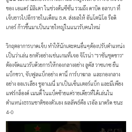
ของ เอแดร์ มิลิเตา ในช่วงต้นซีซั่น รวมถึง ดาบิด อลาบา ที่
เจ็บยาวไปอีกรายในเดือน ธ.ค. ส่งผลให้ อันโตนิโอ รือดิ
เกอร์ ก้าวขึ้นมาเป็นนายใหญ่ในแนวรับคนใหม่
วิกฤตอาการบาดเจ็บ ทำให้นักเตะคนอื่นๆต้องปรับตำแหน่ง
เป็นว่าเล่น ยกตัวอย่างเช่นเกมที่เจอ จิโรน่า "ราชันชุดขาว"
ต้องจัดแนวรับด้วยการให้กองกลางอย่าง ลูคัส วาซเกซ ยืน
แบ็กขวา, จับฟูลแบ็กอย่าง ดานี่ การ์บาฆาล และกองกลาง
อย่าง ออเรเลียง ชูอาเมนี่ มาเป็นเซ็นเตอร์แบ็ก และมีเพียง
แฟร์กล็องด์ เมนดี้ ในแบ็คซ้ายแค่รายเดียวที่ได้เล่นใน
ตำแหน่งธรรมชาติของตัวเอง ผลลัพธ์คือ เรอัล มาดริด ชนะ
4-0