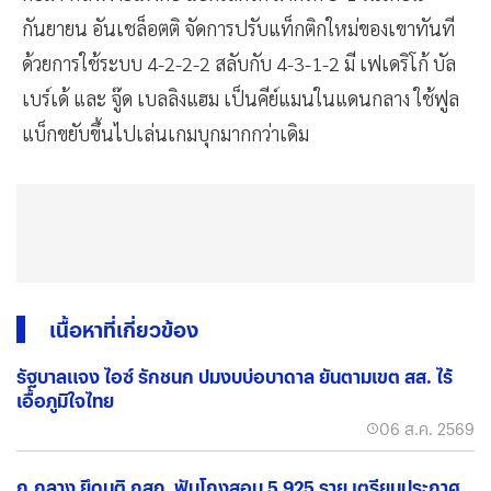
กันยายน อันเชล็อตติ จัดการปรับแท็กติกใหม่ของเขาทันที
ด้วยการใช้ระบบ 4-2-2-2 สลับกับ 4-3-1-2 มี เฟเดริโก้ บัล
เบร์เด้ และ จู๊ด เบลลิงแฮม เป็นคีย์แมนในแดนกลาง ใช้ฟูล
แบ็กขยับขึ้นไปเล่นเกมบุกมากกว่าเดิม
เนื้อหาที่เกี่ยวข้อง
รัฐบาลแจง ไอซ์ รักชนก ปมงบบ่อบาดาล ยันตามเขต สส. ไร้
เอื้อภูมิใจไทย
06 ส.ค. 2569
ก.กลาง ยึดมติ กสถ. ฟันโกงสอบ 5,925 ราย เตรียมประกาศ