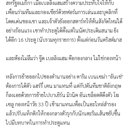
สหรัฐอเมริกา เมื่อเบลลิงแฮมสร้างความประทับใจให้กับ
เพื่อนร่วมทีมและกองเชียร์ด้วยฟอร์มการเล่นและบุคลิกที่
โดดเด่นของเขา และเจ้าตัวยังออกสตาร์ทให้ต้นสังกัดใหม่ได้
อย่างร้อนแรง เขาทำประตูได้ตั้งแต่ในนัดประเดิมสนาม ยิง
ได้อีก 16 ประตู (นับรวมทุกรายการ) ตั้งแต่ก่อนวันคริสต์มาส
และต้องไม่ลืมว่า จู๊ด เบลลิงแฮม คือกองกลาง ไม่ใช่กองหน้า
หลังการย้ายออกไปของตำนานอย่าง คาริม เบนเซม่า "อันเช่"
ต้องการได้ตัว แฮร์รี่ เคน มาแทนที่ แต่กัปตันทีมชาติอังกฤษ
ก็ลงเอยด้วยการย้ายไปบาเยิร์น มิวนิค อันเชล็อตติดึงตัว โฆ
เซลู กองหน้าวัย 33 ปี เข้ามาแทนเพื่อเป็นอะไหล่สำรอง
แล้วปรับแท็กติกให้กองกลางตัวรุกกับนักเตะริมเส้นขยับขึ้น
ไปมีบทบาทในการทำประตูแทน