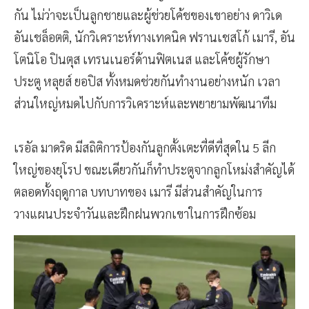
กัน ไม่ว่าจะเป็นลูกชายและผู้ช่วยโค้ชของเขาอย่าง ดาวิเด
อันเชล็อตติ, นักวิเคราะห์ทางเทคนิค ฟรานเชสโก้ เมารี, อัน
โตนิโอ ปินตุส เทรนเนอร์ด้านฟิตเนส และโค้ชผู้รักษา
ประตู หลุยส์ ยอปิส ทั้งหมดช่วยกันทำงานอย่างหนัก เวลา
ส่วนใหญ่หมดไปกับการวิเคราะห์และพยายามพัฒนาทีม
เรอัล มาดริด มีสถิติการป้องกันลูกตั้งเตะที่ดีที่สุดใน 5 ลีก
ใหญ่ของยุโรป ขณะเดียวกันก็ทำประตูจากลูกโหม่งสำคัญได้
ตลอดทั้งฤดูกาล บทบาทของ เมารี มีส่วนสำคัญในการ
วางแผนประจำวันและฝึกฝนพวกเขาในการฝึกซ้อม