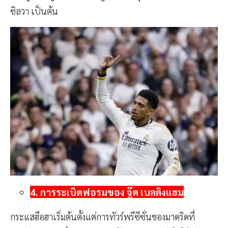
ซิลวา เป็นต้น
4. การระเบิดฟอรมของ จู๊ด เบลลิงแฮม
กระแสฮือฮาเริ่มต้นตั้งแต่การทัวร์พรีซีซั่นของมาดริดที่