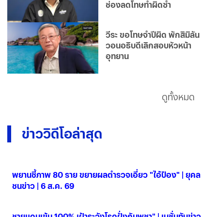
ช่องลดโทษทำผิดซ้ำ
วีระ ขอโทษจำปีผิด พักสิมิลัน
วอนอธิบดีเลิกสอบหัวหน้า
อุทยาน
ดูทั้งหมด
ข่าววิดีโอล่าสุด
พยานชี้ภาพ 80 ราย ขยายผลตำรวจเอี่ยว "ไอ้ป๋อง" | ยุคล
ชนข่าว | 6 ส.ค. 69
06 ส.ค. 2569
ชายแดนเข้ม 100% เฝ้าระวังโรคฝั่งกัมพูชา" | เนชั่นทันข่าว