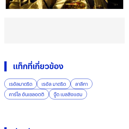
แท็กที่เกี่ยวข้อง
เรอัลมาดริด
เรอัล มาดริด
ลาลีกา
คาร์โล อันเชลอตติ
จู๊ด เบลลิงแฮม