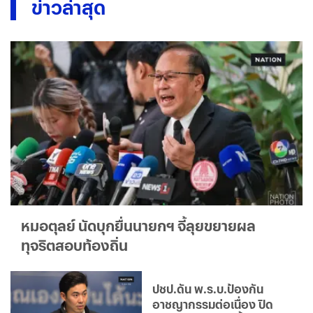
ข่าวล่าสุด
หมอตุลย์ นัดบุกยื่นนายกฯ จี้ลุยขยายผล
ทุจริตสอบท้องถิ่น
ปชป.ดัน พ.ร.บ.ป้องกัน
อาชญากรรมต่อเนื่อง ปิด