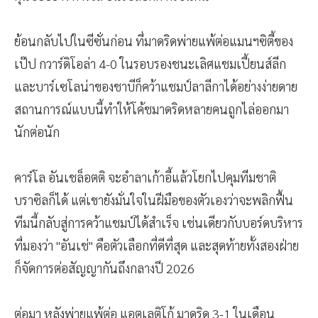
ย้อนกลับไปในซีซั่นก่อน ที่มาดริดพ่ายแพ้ต่อแมนฯซิตี้ของ
เป๊ป กวาร์ดิโอล่า 4-0 ในรอบรองชนะเลิศแชมเปี้ยนส์ลีก
และบาร์เซโลน่าของชาบีก็คว้าแชมป์ลาลีกาได้อย่างง่ายดาย
สถานการณ์แบบนี้ทำให้โค้ชมาดริดหลายคนถูกไล่ออกมา
นักต่อนัก
คาร์โล อันเชล็อตติ จะอำลาเก้าอี้แล้วโยกไปคุมทีมชาติ
บราซิลก็ได้ แต่เขายังมั่นใจในฝีมือของตัวเองว่าจะพลิกฟื้น
ทีมนี้กลับสู่การคว้าแชมป์ได้สำเร็จ เช่นเดียวกับบอร์ดบริหาร
ที่มองว่า "อันเช่" คือตัวเลือกที่ดีที่สุด และสุดท้ายทั้งสองฝ่าย
ก็จัดการต่อสัญญากันถึงกลางปี 2026
ต่อมา หลังพ่ายแพ้ต่อ แอตเลติโก้ มาดริด 3-1 ในเดือน