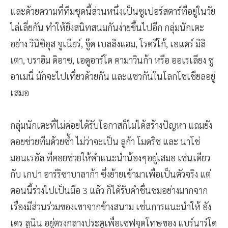
และด้วยความที่ทีมชุดนี้ส่วนหนึ่งเป็นซูเปอร์สตาร์ที่อยู่ในวัย
ไล่เลี่ยกัน ทำให้ยิ่งสนิทสนมกันง่ายขึ้นไปอีก กลุ่มนักเตะ
อย่าง วินิซิอุส จูเนียร์, จู๊ด เบลลิงแฮม, โรดรีโก้, เอแดร์ มิลิ
เตา, บราฮิม ดิอาซ, เอดูอาร์โด คามาวินก้า หรือ ออเรเลียง ชู
อาเมนี่ มักจะไปเที่ยวด้วยกัน และแซวกันในโลกโซเชียลอยู่
เสมอ
กลุ่มนักเตะที่ไม่ค่อยได้รับโอกาสก็ไม่ได้สร้างปัญหา แถมยัง
คอยช่วยทีมด้วยซ้ำ ไม่ว่าจะเป็น ลูก้า โมดริช และ นาโช่
มอนเรอัล ที่คอยช่วยให้คำแนะนำน้องๆอยู่เสมอ เช่นเดียว
กับ เกปา อาร์ริซาบาลาก้า ซึ่งย้ายเข้ามาเพื่อเป็นตัวจริง แต่
ตอนนี้ร่วงไปเป็นมือ 3 แล้ว ก็ได้รับคำชื่นชมอย่างมากจาก
เรื่องมีส่วนร่วมของเขาจากข้างสนาม เช่่นการแนะนำให้ อัง
เดร ลูนิน อยู่ตรงกลางประตูเพื่อเซฟจุดโทษของ แบร์นาร์โด