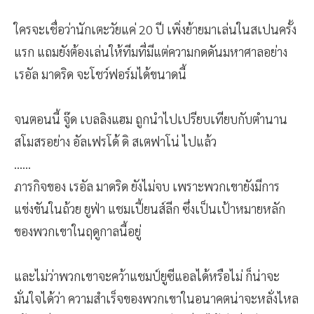
ใครจะเชื่อว่านักเตะวัยแค่ 20 ปี เพิ่งย้ายมาเล่นในสเปนครั้ง
แรก แถมยังต้องเล่นให้ทีมที่มีแต่ความกดดันมหาศาลอย่าง
เรอัล มาดริด จะโชว์ฟอร์มได้ขนาดนี้
จนตอนนี้ จู๊ด เบลลิงแฮม ถูกนำไปเปรียบเทียบกับตำนาน
สโมสรอย่าง อัลเฟรโด้ ดิ สเตฟาโน่ ไปแล้ว
......
ภารกิจของ เรอัล มาดริด ยังไม่จบ เพราะพวกเขายังมีการ
แข่งขันในถ้วย ยูฟ่า แชมเปี้ยนส์ลีก ซึ่งเป็นเป้าหมายหลัก
ของพวกเขาในฤดูกาลนี้อยู่
และไม่ว่าพวกเขาจะคว้าแชมป์ยูซีแอลได้หรือไม่ ก็น่าจะ
มั่นใจได้ว่า ความสำเร็จของพวกเขาในอนาคตน่าจะหลั่งไหล