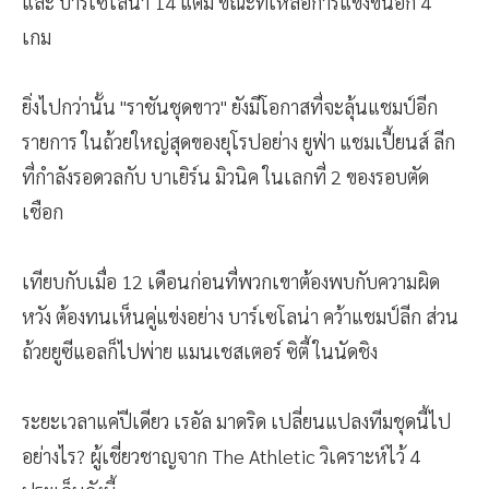
และ บาร์เซโลน่า 14 แต้ม ขณะที่เหลือการแข่งขันอีก 4
เกม
ยิ่งไปกว่านั้น "ราชันชุดขาว" ยังมีโอกาสที่จะลุ้นแชมป์อีก
รายการ ในถ้วยใหญ่สุดของยุโรปอย่าง ยูฟ่า แชมเปี้ยนส์ ลีก
ที่กำลังรอดวลกับ บาเยิร์น มิวนิค ในเลกที่ 2 ของรอบตัด
เชือก
เทียบกับเมื่อ 12 เดือนก่อนที่พวกเขาต้องพบกับความผิด
หวัง ต้องทนเห็นคู่แข่งอย่าง บาร์เซโลน่า คว้าแชมป์ลีก ส่วน
ถ้วยยูซีแอลก็ไปพ่าย แมนเชสเตอร์ ซิตี้ ในนัดชิง
ระยะเวลาแค่ปีเดียว เรอัล มาดริด เปลี่ยนแปลงทีมชุดนี้ไป
อย่างไร? ผู้เชี่ยวชาญจาก The Athletic วิเคราะห์ไว้ 4