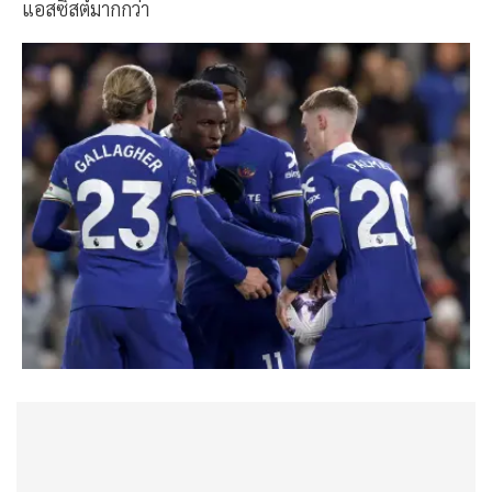
แอสซิสต์มากกว่า