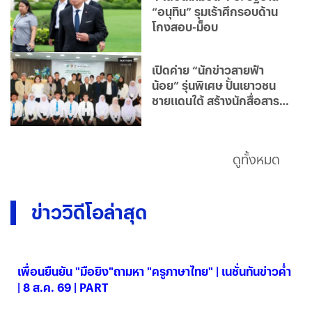
“อนุทิน” รุมเร้าศึกรอบด้าน
โกงสอบ-ม็อบ
เปิดค่าย “นักข่าวสายฟ้า
น้อย” รุ่นพิเศษ ปั้นเยาวชน
ชายแดนใต้ สร้างนักสื่อสาร
ยุคใหม่
ดูทั้งหมด
ข่าววิดีโอล่าสุด
เพื่อนยืนยัน "มือยิง"ถามหา "ครูภาษาไทย" | เนชั่นทันข่าวค่ำ
| 8 ส.ค. 69 | PART
08 ส.ค. 2569