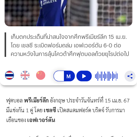
เก็บตกประเด็นที่น่าสนใจจากศึกพรีเมียร์ลีก 15 เม.ย.
โดย เชลซี ระเบิดฟอร์มถล่ม เอฟเวอร์ตัน 6-0 ต่อ
ความหวังในการลุ้นโควต้าศึกฟุตบอลถ้วยยุโรปต่อไป
ฟุตบอล
พรีเมียร์ลีก
อังกฤษ ประจำวันจันทร์ที่ 15 เม.ย. 67
มีแข่งกัน 1 คู่ โดย
เชลซี
เปิดสแตมฟอร์ด บริดจ์ รับการมา
เยือนของ
เอฟเวอร์ตัน