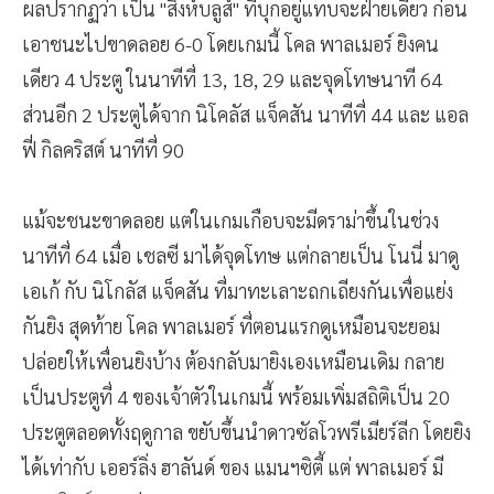
ผลปรากฏว่า เป็น "สิงห์บลูส์" ที่บุกอยู่แทบจะฝ่ายเดียว ก่อน
เอาชนะไปขาดลอย 6-0 โดยเกมนี้ โคล พาลเมอร์ ยิงคน
เดียว 4 ประตู ในนาทีที่ 13, 18, 29 และจุดโทษนาที 64
ส่วนอีก 2 ประตูได้จาก นิโคลัส แจ็คสัน นาทีที่ 44 และ แอล
ฟี่ กิลคริสต์ นาทีที่ 90
แม้จะชนะขาดลอย แต่ในเกมเกือบจะมีดราม่าขึ้นในช่วง
นาทีที่ 64 เมื่อ เชลซี มาได้จุดโทษ แต่กลายเป็น โนนี่ มาดู
เอเก้ กับ นิโกลัส แจ็คสัน ที่มาทะเลาะถกเถียงกันเพื่อแย่ง
กันยิง สุดท้าย โคล พาลเมอร์ ที่ตอนแรกดูเหมือนจะยอม
ปล่อยให้เพื่อนยิงบ้าง ต้องกลับมายิงเองเหมือนเดิม กลาย
เป็นประตูที่ 4 ของเจ้าตัวในเกมนี้ พร้อมเพิ่มสถิติเป็น 20
ประตูตลอดทั้งฤดูกาล ขยับขึ้นนำดาวซัลโวพรีเมียร์ลีก โดยยิง
ได้เท่ากับ เออร์ลิ่ง ฮาลันด์ ของ แมนฯซิตี้ แต่ พาลเมอร์ มี