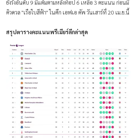
ยังรั้งอันดับ 9 มีแต้มตามหลังท็อป 6 เหลือ 3 คะแนน ก่อนมี
คิวดวล "เรือใบสีฟ้า" ในศึก เอฟเอ คัพ วันเสาร์ที่ 20 เม.ย.นี้
สรุปตารางคะแนนพรีเมียร์ลีกล่าสุด