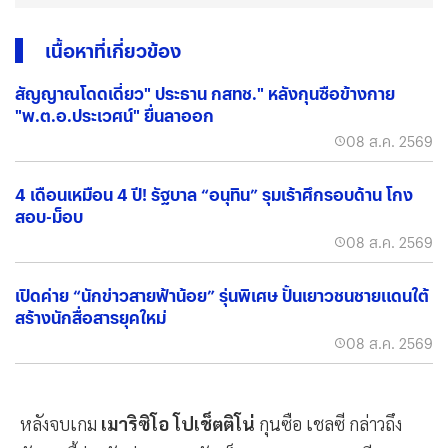
เนื้อหาที่เกี่ยวข้อง
สัญญาณโดดเดี่ยว" ประธาน กสทช." หลังกุนซือข้างกาย
"พ.ต.อ.ประเวศน์" ยื่นลาออก
08 ส.ค. 2569
4 เดือนเหมือน 4 ปี! รัฐบาล “อนุทิน” รุมเร้าศึกรอบด้าน โกง
สอบ-ม็อบ
08 ส.ค. 2569
เปิดค่าย “นักข่าวสายฟ้าน้อย” รุ่นพิเศษ ปั้นเยาวชนชายแดนใต้
สร้างนักสื่อสารยุคใหม่
08 ส.ค. 2569
หลังจบเกม
เมาริซิโอ โปเช็ตติโน่
กุนซือ เชลซี กล่าวถึง