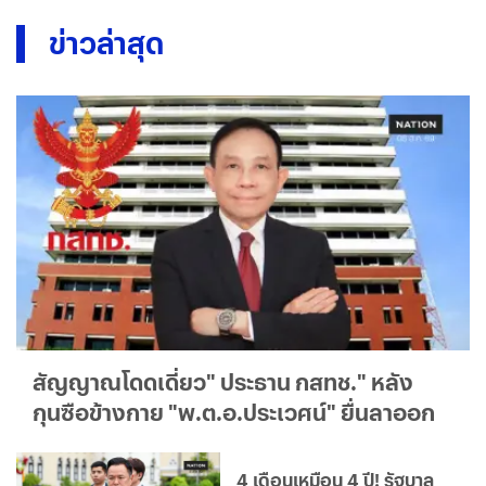
ข่าวล่าสุด
สัญญาณโดดเดี่ยว" ประธาน กสทช." หลัง
กุนซือข้างกาย "พ.ต.อ.ประเวศน์" ยื่นลาออก
4 เดือนเหมือน 4 ปี! รัฐบาล