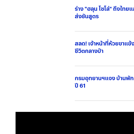
ร่าง "ฮลุน โซโล่" ถึงไทยแ
ส่งชันสูตร
สลด! เจ้าหน้าที่ห้วยขาแข
ชีวิตกลางป่า
กรมอุทยานฯแจง บ้านพักหมู
ปี 61