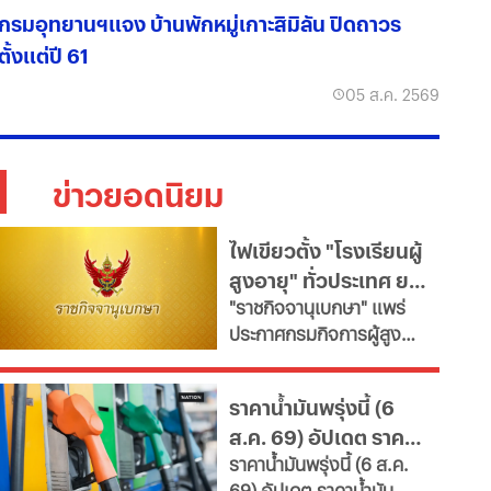
กรมอุทยานฯแจง บ้านพักหมู่เกาะสิมิลัน ปิดถาวร
ตั้งแต่ปี 61
05 ส.ค. 2569
ข่าวยอดนิยม
ไฟเขียวตั้ง "โรงเรียนผู้
สูงอายุ" ทั่วประเทศ ยก
"ราชกิจจานุเบกษา" แพร่
ระดับคุณภาพชีวิต เช็ก
ประกาศกรมกิจการผู้สูง
เงื่อนไข
อายุ เปิดเกณฑ์จัดตั้ง
"โรงเรียนผู้สูงอายุ" มุ่งขับ
ราคาน้ำมันพรุ่งนี้ (6
เคลื่อนสังคมสูงวัยอย่างมี
ส.ค. 69) อัปเดต ราคา
คุณค่า หนุนพัฒนา
ราคาน้ำมันพรุ่งนี้ (6 ส.ค.
ศักยภาพ-เรียนรู้ตลอดชีวิต
น้ำมันล่าสุด จากปั๊ม
69) อัปเดต ราคาน้ำมัน