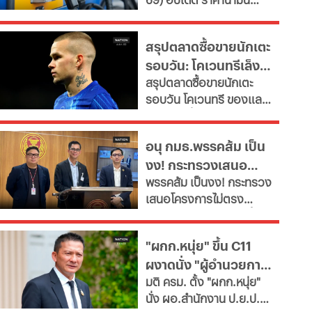
เผยช่องทางยื่นคำขอทั้ง
ใหญ่
ล่าสุด จากสถานีบริการ
กทม.-ต่างจังหวัด พบ
ขนาดใหญ่ มีทั้งราคาน้ำมัน
ฝ่าฝืนเกณฑ์เสี่ยงถูกสั่ง
สรุปตลาดซื้อขายนักเตะ
ดีเซล เบนซิน และ แก๊สโซ
เพิกถอน
รอบวัน: โคเวนทรีเล็ง
ฮอล์
สรุปตลาดซื้อขายนักเตะ
"มูดริก" สาลิกาปัดปืน
รอบวัน โคเวนทรี ของแลม
ซื้อ "กิมาไรส์"
พาร์ดจ่อยื่นยืม "มูดริก"
ด้านสาลิกาดงปัดข้อเสนอ
อนุ กมธ.พรรคส้ม เป็น
แรกจาก อาร์เซนอล ในการ
งง! กระทรวงเสนอ
ล่าตัว "กิมาไรส์" ขณะที่ โค
พรรคส้ม เป็นงง! กระทรวง
โม่ ปิดดีล "ชาโลบาห์"
โครงการไม่ตรงภารกิจ
เสนอโครงการไม่ตรง
ภารกิจ ก.พลังงาน ชงซื้อ
เครื่องอบกล้วยตาก-
"ผกก.หนุ่ย" ขึ้น C11
สปก.ซื้อเครื่องทำลูกชิ้น-
ผงาดนั่ง "ผู้อำนวยการ
ตัดตะไคร้ - แฉ! รองปลัด
มติ ครม. ตั้ง "ผกก.หนุ่ย"
มท.ตบโต๊ะไม่พอใจขอ
ป.ย.ป."
นั่ง ผอ.สำนักงาน ป.ย.ป.
เอกสารเพิ่ม