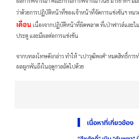
ผลการพิจารณา คณะกรรมการพิจารณาวินัย มารยาทฯ มี
ว่าด้วยการปฏิบัติหน้าที่ของเจ้าหน้าที่จัดการแข่งขันฯ ห
เดือน
เนื่องจากปฏิบัติหน้าที่ผิดพลาด ที่เป่าฟาวล์และ
ประตู และมีผลต่อการแข่งขัน
จากบทลงโทษดังกล่าว ทำให้ "เปาวุฒิพงศ์" หมดสิทธิ์การทำ
ผลผูกพันถึงในฤดูกาลถัดไปด้วย
เนื้อหาที่เกี่ยวข้อง
"สีหศักดิ์" เมิน "กัมพูชา" 