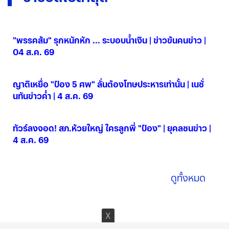
"พรรคส้ม" รุกหนักหัก ... ระบอบน้ำเงิน | ข่าวข้นคนข่าว |
04 ส.ค. 69
04 ส.ค. 2569
ญาติเหยื่อ "ป๋อง 5 ศพ" ลั่นต้องโทษประหารเท่านั้น | เนชั่
นทันข่าวค่ำ | 4 ส.ค. 69
04 ส.ค. 2569
ทัวร์ลงจอด! สภ.ห้วยใหญ่ ใครลูกพี่ "ป๋อง" | ยุคลชนข่าว |
4 ส.ค. 69
04 ส.ค. 2569
ดูทั้งหมด