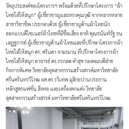
วัตถุประสงค์ของโครงการฯ พร้อมด้วยที่ปรึกษาโครงการ “ผ้า
ไทยใส่ให้สนุก” ผู้เชี่ยวชาญและทรงคุณวุฒิ จากหลากหลาย
สาขาวิชาชีพ ประกอบด้วย ผู้เชี่ยวชาญด้านผ้าไทยนัก
ออกแบบดีไซเนอร์ผ้าไทยที่มีชื่อเสียง อาทิ คุณธนันท์รัฐ ธน
เสฏฐการย์ ผู้เชี่ยวชาญด้านผ้าไทยและที่ปรึกษาโครงการผ้า
ไทยใส่ให้สนุก ดร. ศรินดา จามรมาน​​ ที่ปรึกษาโครงการผ้า
ไทยใส่ให้สนุก อาจารย์ ดร.กรกลด คำสุข รองคณบดีฝ่าย
กิจการพิเศษ วิทยาลัยอุตสาหกรรมสร้างสรรค์มหาวิทยาลัย
ศรีนครินทรวิโรฒ ผศ.ดร.รวิเทพ มุสิกะปาน​​ประธาน
หลักสูตรแฟชั่น สิ่งทอ และเครื่องตกแต่ง ​​​​​วิทยาลัย
อุตสาหกรรมสร้างสรรค์ มหาวิทยาลัยศรีนครินทรวิโรฒ