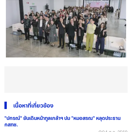
เนื้อหาที่เกี่ยวข้อง
"ปกรณ์" ยันเดินหน้าทูลเกล้าฯ ปม "หมอสรณ" หลุดประธาน
กสทช.
04 ส.ค. 2569