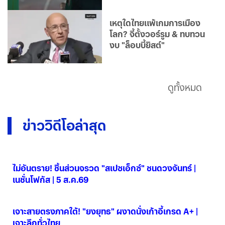
เหตุใดไทยแพ้เกมการเมือง
โลก? จี้ตั้งวอร์รูม & ทบทวน
งบ "ล็อบบี้ยิสต์"
ดูทั้งหมด
ข่าววิดีโอล่าสุด
ไม่อันตราย! ชิ้นส่วนจรวด "สเปซเอ็กซ์" ชนดวงจันทร์ |
เนชั่นโฟกัส | 5 ส.ค.69
06 ส.ค. 2569
เจาะสายตรงภาคใต้! "ยงยุทธ" ผงาดนั่งเก้าอี้เกรด A+ |
เจาะลึกทั่วไทย