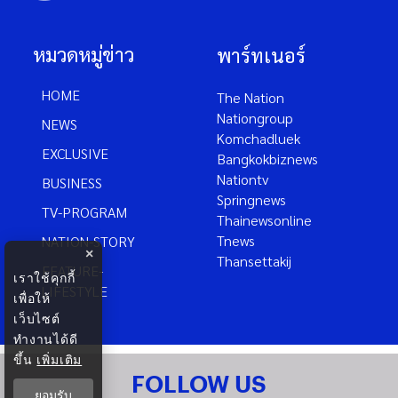
หมวดหมู่ข่าว
พาร์ทเนอร์
HOME
The Nation
Nationgroup
NEWS
Komchadluek
EXCLUSIVE
Bangkokbiznews
Nationtv
BUSINESS
Springnews
TV-PROGRAM
Thainewsonline
Tnews
NATION-STORY
×
Thansettakij
FEATURE-
เราใช้คุกกี้
LIFESTYLE
เพื่อให้
เว็บไซต์
ทำงานได้ดี
ขึ้น
เพิ่มเติม
FOLLOW US
ยอมรับ