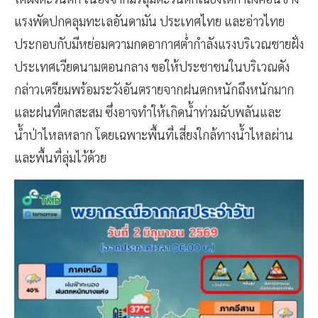
แรงพัดปกคลุมทะเลอันดามัน ประเทศไทย และอ่าวไทย
ประกอบกับมีหย่อมความกดอากาศต่ำกำลังแรงบริเวณชายฝั่ง
ประเทศเวียดนามตอนกลาง ขอให้ประชาชนในบริเวณดัง
กล่าวเตรียมพร้อมระวังอันตรายจากฝนตกหนักถึงหนักมาก
และฝนที่ตกสะสม ซึ่งอาจทำให้เกิดน้ำท่วมฉับพลันและ
น้ำป่าไหลหลาก โดยเฉพาะพื้นที่เสี่ยงใกล้ทางน้ำไหลผ่าน
และพื้นที่ลุ่มไว้ด้วย