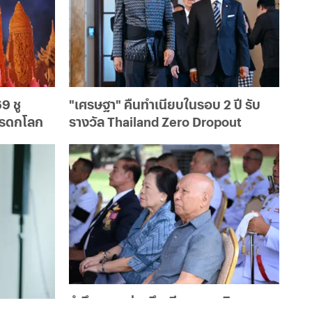
9 ชู
"เศรษฐา" คืนทำเนียบในรอบ 2 ปี รับ
มรดกโลก
รางวัล Thailand Zero Dropout
รำลึกทหารผ่านศึกเวียดนาม เชิดชู