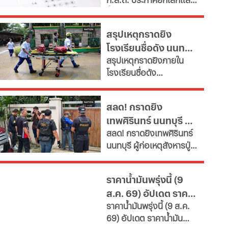
จำเป็น" ตั้งเป้าลดขนาด
ขึ้นบัญชีใหม่ สอบท้องถิ่น
ข้าราชการลงอย่างน้อย
2568 ครบทุกภาค หลังพบ
15% ภายในปี 2572 หลังงบ
สรุปเหตุกราดยิง
ข้อผิดพลาดทางกฎหมาย
รายจ่ายบุคลากรพุ่งทะยาน
โรงเรียนชื่อดัง นนทบุรี
ดึงคนไม่ผ่านเกณฑ์สอบ
กระทบเงินลงทุนโครงสร้าง
สรุปเหตุกราดยิงภายใน
ภาค ค
ล่าสุด ผู้ก่อเหตุเสียชีวิต
พื้นฐานและการพัฒนา
โรงเรียนชื่อดัง
ประเทศ เผย 11 สายงานจะ
แล้ว
อ.บางกรวย จ.นนทบุรี
หายไป เช็กที่นี่
ล่าสุด ผู้ก่อเหตุเสียชีวิต
สลด! กราดยิง
แล้ว ขณะที่ยอดผู้เสียชีวิต
เทพศิรินทร์ นนทบุรี ดับ
พุ่งเป็น 7 ราย บาดเจ็บกว่า
สลด! กราดยิงเทพศิรินทร์
15 ราย
7 พบยิงปู่ย่าก่อนบุก
นนทบุรี ผู้ก่อเหตุสังหารปู่
โรงเรียน
กับย่าเสียชีวิตภายในบ้าน
ก่อนพกอาวุธและกระสุนมา
ราคาน้ำมันพรุ่งนี้ (9
ก่อเหตุที่โรงเรียน
ส.ค. 69) อัปเดต ราคา
ราคาน้ำมันพรุ่งนี้ (9 ส.ค.
น้ำมันล่าสุด จากปั๊ม
69) อัปเดต ราคาน้ำมัน
ใหญ่