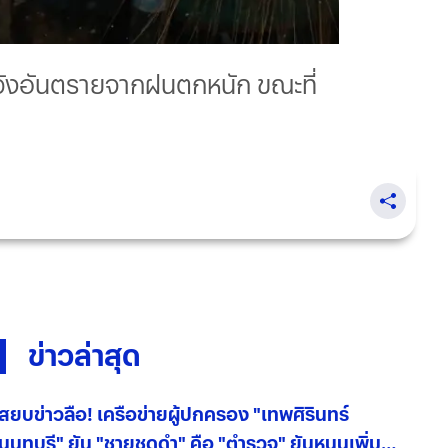
ะวังอันตรายจากฝนตกหนัก ขณะที่
ข่าวล่าสุด
สยบข่าวลือ! เครือข่ายผู้ปกครอง "เทพศิรินทร์
นนทบุรี" ยัน "ชายชุดดำ" คือ "ตำรวจ" ยันหนุนเพิ่ม