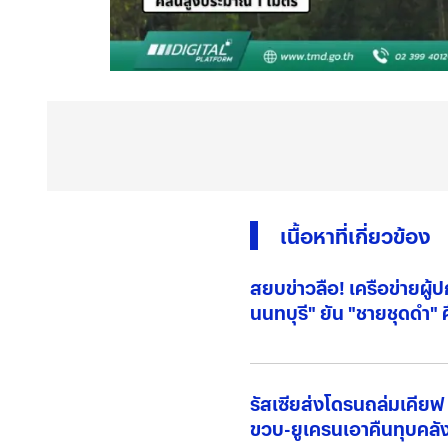
เนื้อหาที่เกี่ยวข้อง
สยบข่าวลือ! เครือข่ายผู้
นนทบุรี" ยัน "ชายชุดดำ" 
"สแกนอาวุธ"
รัสเซียส่งโดรนถล่มเคีย
ขวบ-ยูเครนเอาคืนทุบคลัง