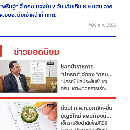
“พริษฐ์” จี้ กกต.แจงใน 2 วัน เส้นเงิน 8.6 แสน จาก
ส.อบจ. ถึงเจ้าหน้าที่ กกต.
09 ส.ค. 2569
ข่าวยอดนิยม
ช็อกข้าราชการ
"ปกรณ์" จ่อชง "ครม."
​"ปกรณ์ นิลประพันธ์" ชง
รื้อใหญ่กำลังคนภาครัฐ
ครม. เคาะมาตรการเร่ง
เช็ก 11 สายงานจะหาย
ด่วน ปฏิรูประบบบริหาร
ไป
จัดการกำลังคนภาครัฐ สั่ง
ด่วน! ก.ส.ถ.ยกเลิก-ขึ้น
ทุกกระทรวง "ตรึงกำลัง
บัญชีใหม่ สอบท้องถิ่น
ใหม่-ยุบเลิกตำแหน่งว่าง
เช็กรายชื่อลำดับใหม่ที่นี่!!
และสายงานสนับสนุนไม่
2568 ทุกภาค
ก.ส.ถ. ประกาศยกเลิกและ