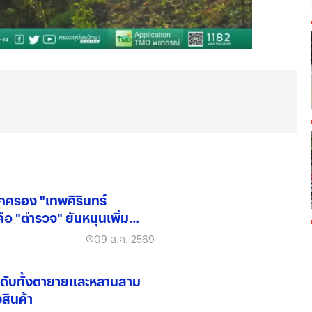
ปกครอง "เทพศิรินทร์
คือ "ตำรวจ" ยันหนุนเพิ่ม
09 ส.ค. 2569
ฟ ดับทั้งตายายและหลานสาม
สินค้า