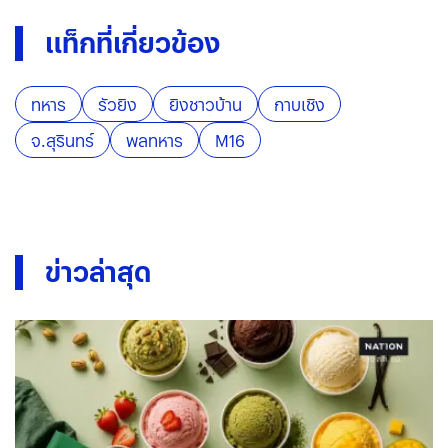
แท็กที่เกี่ยวข้อง
ทหาร
รัวยิง
ยิงชาวบ้าน
กาบเชิง
จ.สุรินทร์
พลทหาร
M16
ข่าวล่าสุด