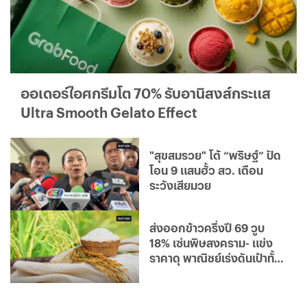
ออเดอร์ไอศกรีมโต 70% รับอานิสงส์กระแส
Ultra Smooth Gelato Effect
"สุขสมรวย" โต้ “พริษฐ์” ปัด
โอน 9 แสนฮั้ว สว. เตือน
ระวังเสียมวย
ส่งออกข้าวครึ่งปี 69 วูบ
18% เซ่นพิษสงคราม- แข่ง
ราคาดุ พาณิชย์เร่งดันเป้าทั้ง
ปี 7 ล้านตัน