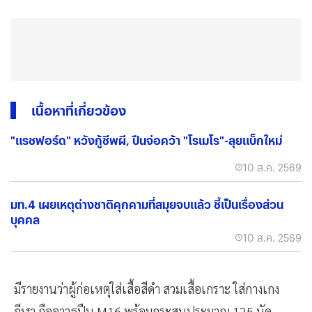
เนื้อหาที่เกี่ยวข้อง
"แรชฟอร์ด" หวังกู้ชีพผี, ปืนจ่อคว้า "โรเมโร"-ลุยแบ็กใหม่
10 ส.ค. 2569
มท.4 เผยเหตุต่างชาติคุกคามที่สมุยจบแล้ว ชี้เป็นเรื่องส่วน
บุคคล
10 ส.ค. 2569
มีรายงานว่าผู้ก่อเหตุใส่เสื้อสีดำ สวมเสื้อเกราะ ใส่กางเกง
กีฬา ถืออาวุธปืน M16 พร้อมกระสุนประมาณ 125 นัด