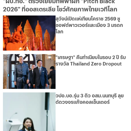
"ผบ.ทอ." ตรวจเยี่ยมทัพฟ้าฝึก "Pitch Black
2026" ที่ออสเตรเลีย โชว์ศักยภาพไทยเวทีโลก
สุวัจน์เปิดแห่เทียนโคราช 2569 ชู
ซอฟต์พาวเวอร์และเมือง 3 มรดก
โลก
"เศรษฐา" คืนทำเนียบในรอบ 2 ปี รับ
รางวัล Thailand Zero Dropout
วปอ.บอ.รุ่น 3 ติว อสม.นนทบุรี ลุย
ตัดวงจรแก๊งคอลเซ็นเตอร์