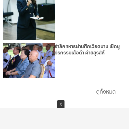
รำลึกทหารผ่านศึกเวียดนาม เชิดชู
วีรกรรมเสือดำ ค่ายสุรสีห์
ดูทั้งหมด