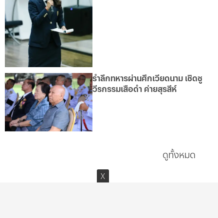
รำลึกทหารผ่านศึกเวียดนาม เชิดชู
วีรกรรมเสือดำ ค่ายสุรสีห์
ดูทั้งหมด