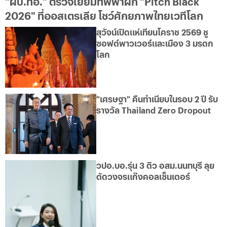
"ผบ.ทอ." ตรวจเยี่ยมทัพฟ้าฝึก "Pitch Black
2026" ที่ออสเตรเลีย โชว์ศักยภาพไทยเวทีโลก
สุวัจน์เปิดแห่เทียนโคราช 2569 ชู
ซอฟต์พาวเวอร์และเมือง 3 มรดก
โลก
"เศรษฐา" คืนทำเนียบในรอบ 2 ปี รับ
รางวัล Thailand Zero Dropout
วปอ.บอ.รุ่น 3 ติว อสม.นนทบุรี ลุย
ตัดวงจรแก๊งคอลเซ็นเตอร์