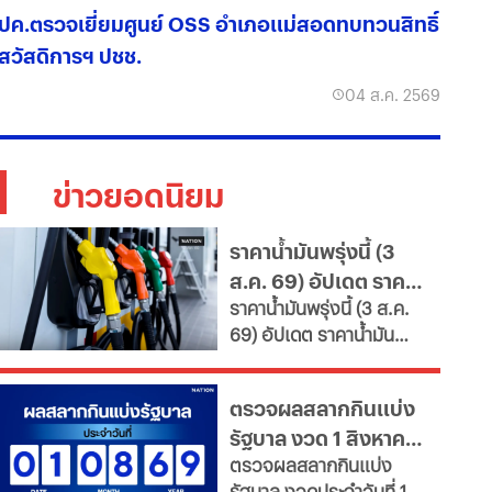
ปค.ตรวจเยี่ยมศูนย์ OSS อำเภอแม่สอดทบทวนสิทธิ์
สวัสดิการฯ ปชช.
04 ส.ค. 2569
ข่าวยอดนิยม
ราคาน้ำมันพรุ่งนี้ (3
ส.ค. 69) อัปเดต ราคา
ราคาน้ำมันพรุ่งนี้ (3 ส.ค.
น้ำมันล่าสุด จากปั๊ม
69) อัปเดต ราคาน้ำมัน
ใหญ่
ล่าสุด จากสถานีบริการ
ขนาดใหญ่ มีทั้งราคาน้ำมัน
ตรวจผลสลากกินแบ่ง
ดีเซล เบนซิน และ แก๊สโซ
รัฐบาล งวด 1 สิงหาคม
ฮอล์
ตรวจผลสลากกินแบ่ง
2569 อัปเดตล่าสุด
รัฐบาล งวดประจำวันที่ 1