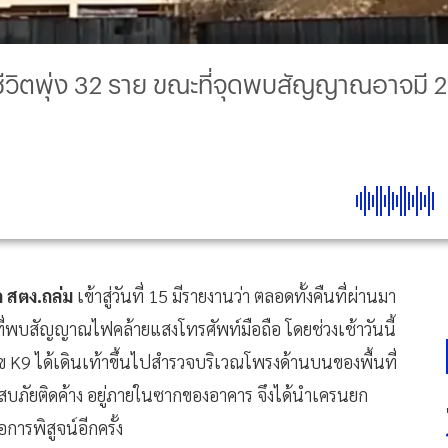
ีวิตพุ่ง 32 ราย ขณะที่จุดพบสัญญาณอาจมี 2 ผู
ึก สตง.ถล่ม
เข้าสู่วันที่ 15 มีรายงานว่า ตลอดทั้งคืนที่ผ่านมา
 ที่พบสัญญาณไฟคล้ายแสงโทรศัพท์มือถือ โดยช่วงเช้าวันนี้
นัข K9 ได้เดินเท้าขึ้นไปสำรวจบริเวณโพรงด้านบนของพื้นที่
ประสบภัยติดค้าง อยู่ภายในซากของอาคาร จึงได้นำเครนยก
ารพิสูจน์อีกครั้ง