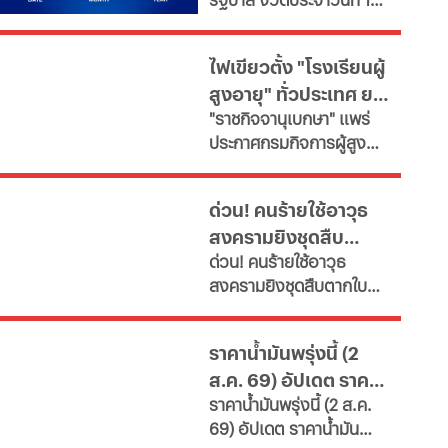
สิงหาคม 2569 สรุป
รายงานผลการออกรางวัล
ไฟเขียวตั้ง "โรงเรียนผู้
ลอตเตอรี่สดๆ ร้อนๆ ส่ง
สูงอายุ" ทั่วประเทศ ยก
ตรงจากสำนักงานสลากกิน
"ราชกิจจานุเบกษา" แพร่
แบ่งรัฐบาล
ระดับคุณภาพชีวิต เช็ก
ประกาศกรมกิจการผู้สูง
เงื่อนไข
อายุ เปิดเกณฑ์จัดตั้ง
"โรงเรียนผู้สูงอายุ" มุ่งขับ
ด่วน! คนร้ายใช้อาวุธ
เคลื่อนสังคมสูงวัยอย่างมี
สงครามยิงชุดสืบ
คุณค่า หนุนพัฒนา
ด่วน! คนร้ายใช้อาวุธ
ศักยภาพ-เรียนรู้ตลอดชีวิต
ตากใบ ดับ 2 เจ็บหลาย
สงครามยิงชุดสืบตากใบ
เผยช่องทางยื่นคำขอทั้ง
ราย ขณะปิดล้อมค้นยา
ดับ 2 เจ็บหลายราย ขณะปิด
กทม.-ต่างจังหวัด พบ
เสพติดที่สวนปาล์ม
ล้อมค้นยาเสพติดที่สวน
ฝ่าฝืนเกณฑ์เสี่ยงถูกสั่ง
ราคาน้ำมันพรุ่งนี้ (2
ปาล์ม เจ้าหน้าที่สนธิกำลัง
เพิกถอน
ส.ค. 69) อัปเดต ราคา
เจ้าหน้าที่ 3 ฝ่าย เร่งล่าตัว
ราคาน้ำมันพรุ่งนี้ (2 ส.ค.
น้ำมันล่าสุด ปั๊มใหญ่
69) อัปเดต ราคาน้ำมัน