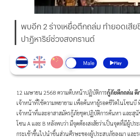
พบอีก 2 ร่างเหยื่อตึกถล่ม ทำยอดเสียช
ปาฏิหาริย์ช่วงสงกรานต์
Play
12 เมษายน 2568 ความคืบหน้าปฏิบัติการ
กู้ภัยตึกถล่ม ต
เจ้าหน้าที่ใช้ความพยายาม เพื่อค้นหาผู้รอดชีวิตในโซนบี
เจ้าหน้าที่และอาสาสมัครกู้ภัยชุดปฏิบัติการค้นหา และสุ
โซน A และ B หลังพบว่า มีจุดต้องสงสัยว่าเป็นจุดที่มีผู้
กระเช้าขึ้นไปนำชิ้นส่วนศีรษะของผู้ประสบภัยลงมา และรอก