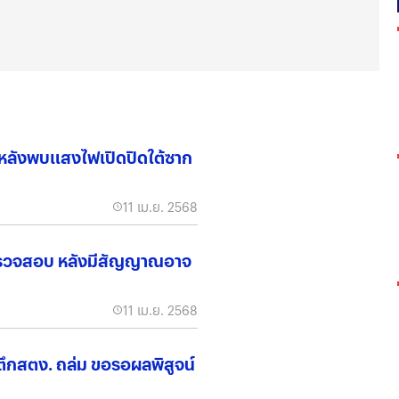
หา หลังพบแสงไฟเปิดปิดใต้ซาก
11 เม.ย. 2568
ัวตรวจสอบ หลังมีสัญญาณอาจ
11 เม.ย. 2568
 ตึกสตง. ถล่ม ขอรอผลพิสูจน์