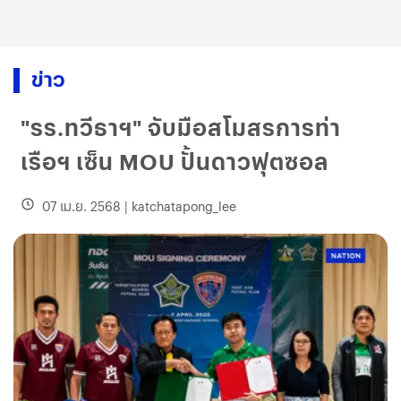
ข่าว
"รร.ทวีธาฯ" จับมือสโมสรการท่า
เรือฯ เซ็น MOU ปั้นดาวฟุตซอล
07 เม.ย. 2568
|
katchatapong_lee