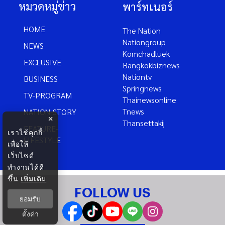
หมวดหมู่ข่าว
พาร์ทเนอร์
HOME
The Nation
Nationgroup
NEWS
Komchadluek
EXCLUSIVE
Bangkokbiznews
Nationtv
BUSINESS
Springnews
TV-PROGRAM
Thainewsonline
Tnews
NATION-STORY
×
Thansettakij
FEATURE-
เราใช้คุกกี้
LIFESTYLE
เพื่อให้
เว็บไซต์
ทำงานได้ดี
ขึ้น
เพิ่มเติม
FOLLOW US
ยอมรับ
ตั้งค่า