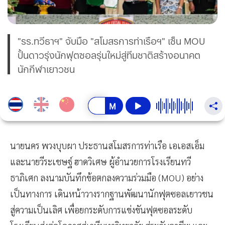
"รร.ทวีธาฯ" จับมือ "สโมสรการท่าเรือฯ" เซ็น MOU
ปั้นดาวรุ่งนักฟุตซอลรุ่นใหม่สู่ทีมชาติสร้างอนาคต
นักกีฬาเยาวชน
นายนคร พวงบุบผา ประธานสโมสรการท่าเรือ เอเอสเอ็ม
และนายวีระเชษฐ์ ฮาดวิเศษ ผู้อำนวยการโรงเรียนทวี
ธาภิเศก ลงนามบันทึกข้อตกลงความร่วมมือ (MOU) อย่าง
เป็นทางการ เดินหน้าวางรากฐานพัฒนานักฟุตซอลเยาวชน
สู่ความเป็นเลิศ เพื่อยกระดับการแข่งขันฟุตซอลระดับ