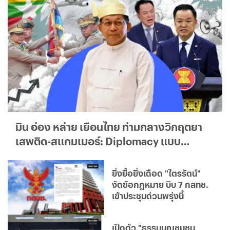
มิน อ่อง หล่าย เยือนไทย ท่ามกลางวิกฤตยา
เสพติด-สแกมเมอร์: Diplomacy แบบ
ใด...ใครได้ประโยชน์จริง?
ยิ่งยื้อยิ่งเดือด "ไตรรัตน์"
งัดข้อกฎหมาย บีบ 7 กสทช.
เข้าประชุมด่วนพรุ่งนี้
เปิดตัว "ธรรมนูญชุมชน