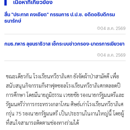
เนื้อหาที่เกี่ยวข้อง
สิ้น "ประภาศ คงเอียด" กรรมการ ป.ป.ช. อดีตอธิบดีกรม
ธนารักษ์
04 ส.ค. 2569
กมธ.ทหาร ลุยนราธิวาส เช็กระบบข่าวกรอง-มาตรการเยียวยา
04 ส.ค. 2569
ขณะเดียวกัน โรงเรียนทวีธาภิเศก ยังจัดผ้าป่าสามัคคี เพื่อ
สนับสนุนกิจกรรมกีฬาฟุตซอลโรงเรียนทวีธาภิเศกตลอดปี
การศึกษา โดยมีนายภูมิธรรม เวชยชัย รองนายกรัฐมนตรีและ
รัฐมนตรีว่าการกระทรวงกลาโหม ศิษย์เก่าโรงเรียนทวีธาภิเศ
กรุ่น 75 รองนายกรัฐมนตรี เป็นประธานในงานใหญ่นี้ โดยผู้
ที่สนใจสามารถติดตามช่องทางร่วมได้