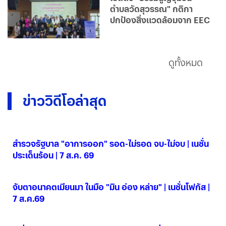
ตำบลวัดสุวรรณ" กติกา
ปกป้องสิ่งแวดล้อมจาก EEC
ดูทั้งหมด
ข่าววิดีโอล่าสุด
สำรวจรัฐบาล "อาการออก" รอด-ไม่รอด จบ-ไม่จบ | เนชั่น
ประเด็นร้อน | 7 ส.ค. 69
07 ส.ค. 2569
จับตาอนาคตเมียนมา ในมือ "มิน อ่อง หล่าย" | เนชั่นโฟกัส |
7 ส.ค.69
07 ส.ค. 2569