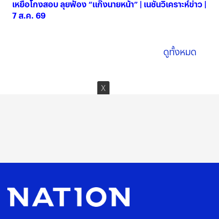
เหยื่อโกงสอบ ลุยฟ้อง “แก๊งนายหน้า” | เนชั่นวิเคราะห์ข่าว |
7 ส.ค. 69
07 ส.ค. 2569
ดูทั้งหมด