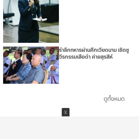
รำลึกทหารผ่านศึกเวียดนาม เชิดชู
วีรกรรมเสือดำ ค่ายสุรสีห์
ดูทั้งหมด