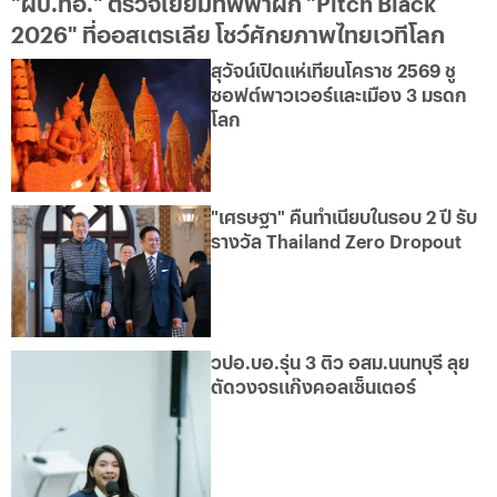
"ผบ.ทอ." ตรวจเยี่ยมทัพฟ้าฝึก "Pitch Black
2026" ที่ออสเตรเลีย โชว์ศักยภาพไทยเวทีโลก
สุวัจน์เปิดแห่เทียนโคราช 2569 ชู
ซอฟต์พาวเวอร์และเมือง 3 มรดก
โลก
"เศรษฐา" คืนทำเนียบในรอบ 2 ปี รับ
รางวัล Thailand Zero Dropout
วปอ.บอ.รุ่น 3 ติว อสม.นนทบุรี ลุย
ตัดวงจรแก๊งคอลเซ็นเตอร์