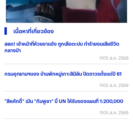
เนื้อหาที่เกี่ยวข้อง
สลด! เจ้าหน้าที่ห้วยขาแข้ง ถูกเสือตะปบ ทำร้ายจนเสียชีวิต
กลางป่า
05 ส.ค. 2569
กรมอุทยานฯแจง บ้านพักหมู่เกาะสิมิลัน ปิดถาวรตั้งแต่ปี 61
05 ส.ค. 2569
"สีหศักดิ์" เมิน "กัมพูชา" บี้ UN ให้รับรองแผนที่ 1:200,000
05 ส.ค. 2569