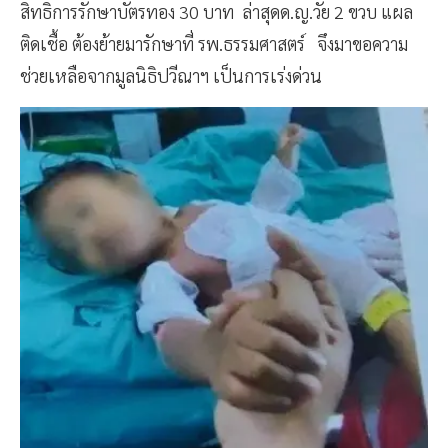
สิทธิการรักษาบัตรทอง 30 บาท ล่าสุดด.ญ.วัย 2 ขวบ แผล
ติดเชื้อ ต้องย้ายมารักษาที่ รพ.ธรรมศาสตร์ จึงมาขอความ
ช่วยเหลือจากมูลนิธิปวีณาฯ เป็นการเร่งด่วน