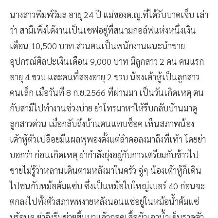
นางสาวพิมพ์วิมล อายุ 24 ปี แม่ของด.ญ.ที่ได้รับบาดเจ็บ เล่า
ว่า สามีเพิ่งได้งานเป็นเชฟอยู่ที่สนามกอล์ฟแห่งหนึ่งเงิน
เดือน 10,500 บาท ส่วนตนเป็นพนักงานแนะนำขาย
อุปกรณ์ศิลปะเงินเดือน 9,000 บาท มีลูกสาว 2 คน คนแรก
อายุ 4 ขวบ และคนที่สองอายุ 2 ขวบ น้องเต้าหู้เป็นลูกสาว
คนเล็ก เมื่อวันที่ 8 ก.ย.2566 ที่ผ่านมา เป็นวันเกิดเหตุ ตน
กับสามีไปทำงานช่วงบ่าย ย่าโทรมาหาให้รีบกลับบ้านมาดู
ลูกสาวด่วน เมื่อกลับถึงบ้านตนแทบช็อค เห็นสภาพน้อง
เต้าหู้ตัวเปลือยมีแผลพุพองตั้งแต่ลำคอลงมาถึงที่เท้า โดยย่า
บอกว่า ก่อนเกิดเหตุ ย่ากำลังยุ่งอยู่กับการเตรียมกับข้าวไป
ขายไม่รู้ว่าหลานเดินตามหลังมาในครัว จู่ๆ น้องเต้าหู้ก็เดิน
ไปชนกับหม้อต้มแซ่บ ซึ่งเป็นหม้อใบใหญ่เบอร์ 40 ก่อนจะ
ตกลงไปทั้งตัวสภาพหงายหลังนอนแช่อยู่ในหม้อน้ำต้มแซ่
บร้อนๆ ย่าจึงรีบช่วยขึ้นมาแล้วถอดเสื้อผ้าเอาน้ำเย็นราดตัว