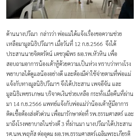
ด้านนางปวีณา กล่าวว่า พ่อแม่ได้แจ้งเรื่องขอความช่วย
เหลือมามูลนิธิปวีณาฯ เมื่อวันที่ 12 ก.ย.2566 จึงได้
ประสานนายจิตตรัตน์ เตชวุฒิพร ผอ.รพ.หัวหิน เพื่อ
สอบถามอาการน้องเต้าหู้ด้วยความเป็นห่วง ทราบว่าทางโรง
พยาบาลได้ดูแลน้องอย่างดี และต้องมีค่าใช้จ่ายตามที่พ่อแม่
แจ้งกับทางมูลนิธิปวีณาฯ จึงได้ประสาน เพจอีจัน และ
มูลนิธิเพชรเกษม บริจาคเงินช่วยเหลือ กระทั่งเมื่อคืนที่ผ่าน
มา 14 ก.ย.2566 แพทย์แจ้งกับพ่อแม่ว่าน้องเต้าหู้มีอาการ
ติดเชื้อต้องส่งตัวด่วน เพื่อมารักษาต่อที่ รพ.ธรรมศาสตร์ และ
มาถึงโรงพยาบาลในช่วงตี 3 ที่ผ่านมา นางปวีณาได้ประสาน
รศ.นพ.พฤหัส ต่ออุดม ผอ.รพ.ธรรมศาสตร์เฉลิมพระเกียรติ