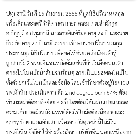
ปทุมธานี วันที่ 15 กันยายน 2566 ที่มูลนิธิปวีณาหงสกุล
เพื่อเด็กและสตรี รังสิต-นครนายก คลอง 7 ต.ลำผักกูด
อ.ธัญบุรี จ.ปทุมธานี นางสาวพิมพ์วิมล อายุ 24 ปี และนาย
ธีระชัย อายุ 27 ปี สามี-ภรรยา เข้าพบนางปวีณา หงสกุล
ประธานมูลนิธิปวีณาฯ เพื่อขอให้ช่วยเหลือน้องเต้าหู้
ลูกสาววัย 2 ขวบเดินชนหม้อต้มแซ่บที่กำลังเดือดบนเตา
ตกลงไปในหม้อน้ำต้มแซ่บร้อนๆ ลวกเป็นแผลพองไหม้ไป
ทั้งตัว ยกเว้นใบหน้าและข้อมือ โดยเข้ารักษาตัวอยู่ห้อง ICU
รพ.หัวหิน ประเมินความลึก 2 nd degree burn 64% ต้อง
ทำแผลผ่าตัดอาทิตย์ละ 3 ครั้ง โดยต้องใช้แผ่นแปะแผลลด
ความเจ็บปวดผิวหนัง แพทย์ต้องใช้ใบมีดตัดเนื้อตายและ
spray รักษาแผลอักเสบ เนื่องจากวัสดุเหล่านี้ไม่มีใน
รพ.หัวหิน จึงมีค่าใช้จ่ายต้องสั่งจากบริษัทอื่น นอกเหนือจาก