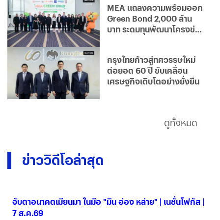
MEA แถลงความพร้อมออก
Green Bond 2,000 ล้าน
บาท ระดมทุนพัฒนาโครงข่าย
ไฟฟ้าอัจฉริยะ มุ่งสู่องค์กร
คาร์บอนต่ำ
กรุงไทยก้าวสู่ทศวรรษใหม่
ต่อยอด 60 ปี ขับเคลื่อน
เศรษฐกิจเติบโตอย่างยั่งยืน
ดูทั้งหมด
ข่าววิดีโอล่าสุด
จับตาอนาคตเมียนมา ในมือ "มิน อ่อง หล่าย" | เนชั่นโฟกัส |
7 ส.ค.69