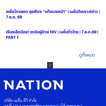
07 ส.ค. 2569
เหยื่อโกงสอบ ลุยฟ้อง “แก๊งนายหน้า” | เนชั่นวิเคราะห์ข่าว |
7 ส.ค. 69
07 ส.ค. 2569
เงินเหลือน้อย! งดรับผู้ป่วย HIV | เนชั่นทั่วไทย | 7 ส.ค.69 |
PART 1
07 ส.ค. 2569
ดูทั้งหมด
บริษัท เนชั่น ทีวี จำกัด
เลขที่ 1854 ถนนเทพรัตน แขวงบางนาใต้ เขตบางนา