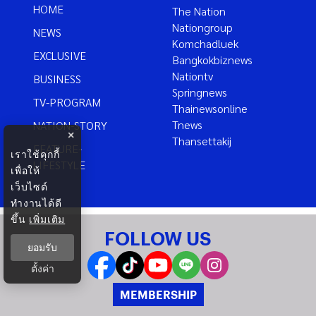
HOME
The Nation
Nationgroup
NEWS
Komchadluek
EXCLUSIVE
Bangkokbiznews
Nationtv
BUSINESS
Springnews
TV-PROGRAM
Thainewsonline
Tnews
NATION-STORY
×
Thansettakij
FEATURE-
เราใช้คุกกี้
LIFESTYLE
เพื่อให้
เว็บไซต์
ทำงานได้ดี
ขึ้น
เพิ่มเติม
FOLLOW US
ยอมรับ
ตั้งค่า
MEMBERSHIP