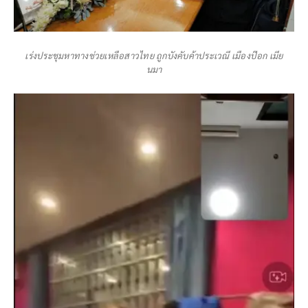
เร่งประชุมหาทางช่วยเหลือสาวไทย ถูกบังคับค้าประเวณี เมืองป๊อก เมีย
นมา