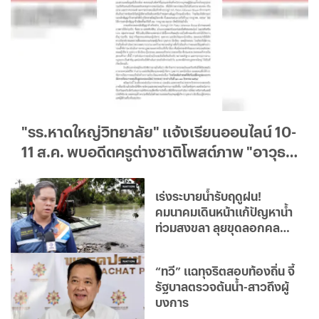
"รร.หาดใหญ่วิทยาลัย" แจ้งเรียนออนไลน์ 10-
11 ส.ค. พบอดีตครูต่างชาติโพสต์ภาพ "อาวุธ"
คลิปข่มขู่
เร่งระบายน้ำรับฤดูฝน!
คมนาคมเดินหน้าแก้ปัญหาน้ำ
ท่วมสงขลา ลุยขุดลอกคลอง
อู่ตะเภา-คลอง ร.1-ร.3
“ทวี” แฉทุจริตสอบท้องถิ่น จี้
รัฐบาลตรวจต้นน้ำ-สาวถึงผู้
บงการ