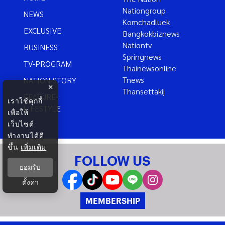
Nationgroup
NEWS
Komchadluek
EXCLUSIVE
Bangkokbiznews
Nationtv
BUSINESS
Springnews
TV-PROGRAM
Thainewsonline
Tnews
NATION-STORY
×
Thansettakij
FEATURE-
เราใช้คุกกี้
LIFESTYLE
เพื่อให้
เว็บไซต์
ทำงานได้ดี
ขึ้น
เพิ่มเติม
FOLLOW US
ยอมรับ
ตั้งค่า
MEMBERSHIP