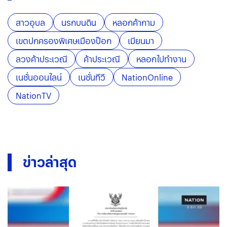
สาวอุบล
นรกบนดิน
หลอกค้ากาม
เขตปกครองพิเศษเมืองป๊อก
เมียนมา
ลวงค้าประเวณี
ค้าประเวณี
หลอกไปทำงาน
เนชั่นออนไลน์
เนชั่นทีวี
NationOnline
NationTV
ข่าวล่าสุด