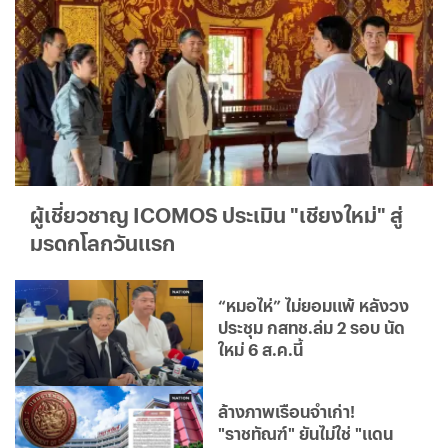
ผู้เชี่ยวชาญ ICOMOS ประเมิน "เชียงใหม่" สู่
มรดกโลกวันแรก
“หมอไห่” ไม่ยอมแพ้ หลังวง
ประชุม กสทช.ล่ม 2 รอบ นัด
ใหม่ 6 ส.ค.นี้
ล้างภาพเรือนจำเก่า!
"ราชทัณฑ์" ยันไม่ใช่ "แดน