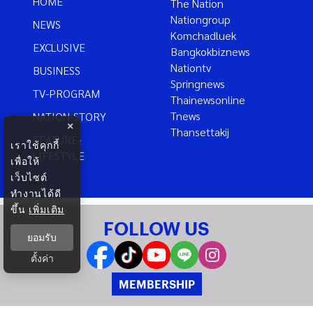
HOME
The Nation
Nationgroup
NEWS
Komchadluek
EXCLUSIVE
Bangkokbiznews
Nationtv
BUSINESS
Springnews
TV-PROGRAM
Thainewsonline
Tnews
NATION-STORY
×
Thansettakij
FEATURE-
เราใช้คุกกี้
LIFESTYLE
เพื่อให้
เว็บไซต์
ทำงานได้ดี
ขึ้น
เพิ่มเติม
FOLLOW US
ยอมรับ
ตั้งค่า
MEMBERSHIP