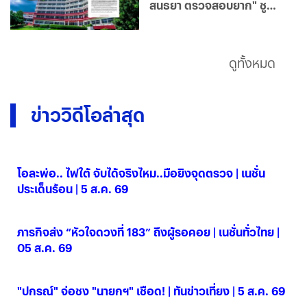
สนธยา ตรวจสอบยาก" ชู
เรือนจำยุคใหม่โปร่งใส มุ่ง
แก้ไขฟื้นฟูผู้ต้องขังคืนสู่
สังคม
ดูทั้งหมด
ข่าววิดีโอล่าสุด
โอละพ่อ.. ไฟใต้ จับได้จริงไหม..มือยิงจุดตรวจ | เนชั่น
ประเด็นร้อน | 5 ส.ค. 69
05 ส.ค. 2569
ภารกิจส่ง “หัวใจดวงที่ 183” ถึงผู้รอคอย | เนชั่นทั่วไทย |
05 ส.ค. 69
05 ส.ค. 2569
"ปกรณ์" จ่อชง "นายกฯ" เชือด! | ทันข่าวเที่ยง | 5 ส.ค. 69
05 ส.ค. 2569